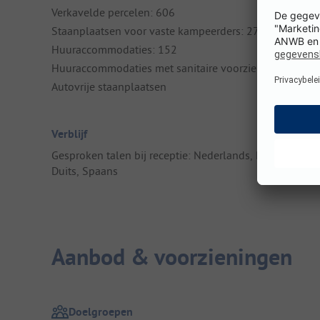
Verkavelde percelen: 606
Staanplaatsen voor vaste kampeerders: 270
Huuraccommodaties: 152
Huuraccommodaties met sanitaire voorzieningen: 152
Autovrije staanplaatsen
Verblijf
Gesproken talen bij receptie: Nederlands, Engels, Frans
Duits, Spaans
Aanbod & voorzieningen
Doelgroepen