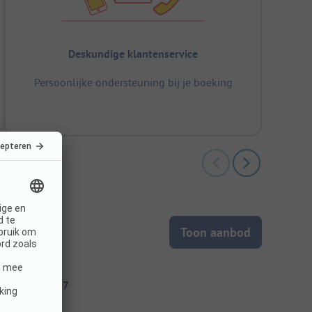
Deskundige klantenservice
Persoonlijke ondersteuning bij je boeking
Toon aanbod
itecode: 52877