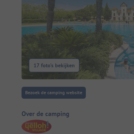
17 foto’s bekijken
Camping introductie
Bezoek de camping website
Over de camping