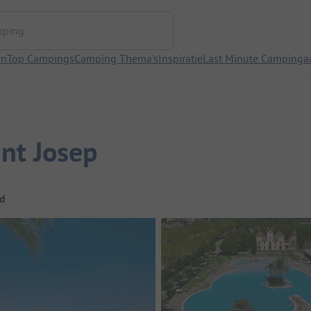
ng
en
Top Campings
Camping Thema's
Inspiratie
Last Minute Campinga
ant Josep
d