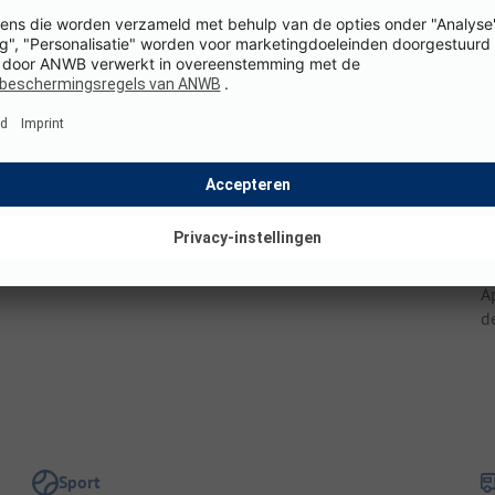
Staanplaatsgrootte: 75 - 220 m²
T
Hoogte boven zeeniveau: 26 m
V
e
Omgeving
l
Dichtstbijzijnde dorpscentrum: Santa Cristina d'Aro (op
a
1.5 km)
Openbaar vervoer: (op 200 m)
Verbinding: camping dicht bij de snelweg
,
B
A
d
Sport