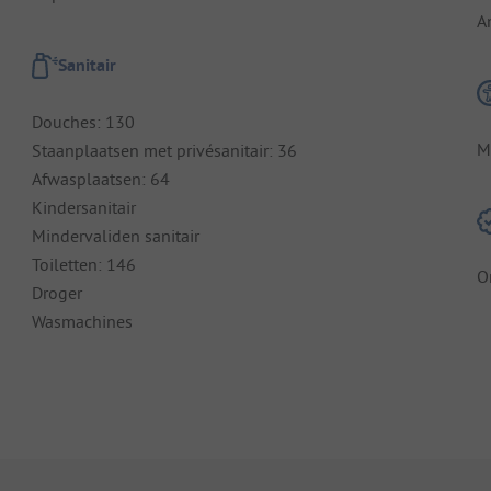
A
Sanitair
Douches: 130
M
Staanplaatsen met privésanitair: 36
Afwasplaatsen: 64
Kindersanitair
Mindervaliden sanitair
Toiletten: 146
O
Droger
Wasmachines