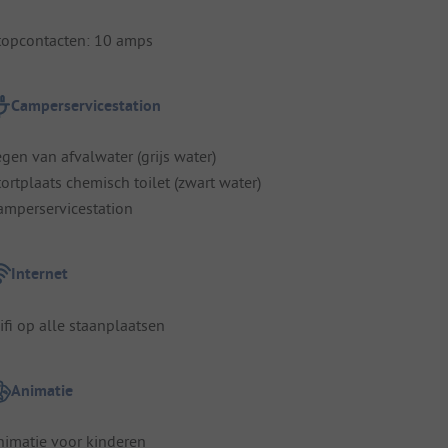
topcontacten: 10 amps
Camperservicestation
egen van afvalwater (grijs water)
tortplaats chemisch toilet (zwart water)
amperservicestation
Internet
ifi op alle staanplaatsen
Animatie
nimatie voor kinderen