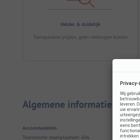
Helder & duidelijk
Transparante prijzen, geen verborgen kosten
Algemene informatie
Accommodaties
Toeristische staanplaatsen: 606