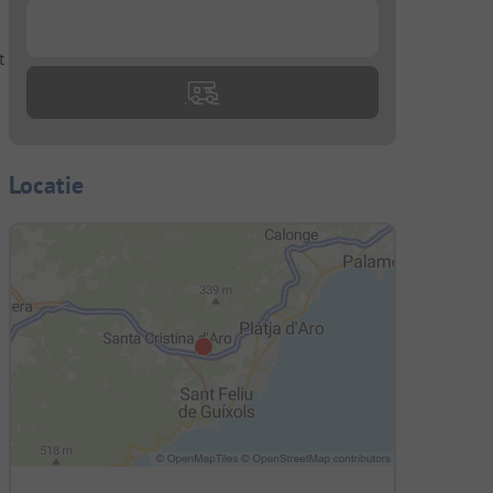
...
t
Locatie