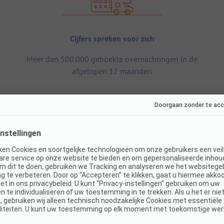
Cijfers spreken voor zich
Meer dan 500.000 geboekte overnachtingen in de
afgelopen 12 maanden
Afmetingen
S
Totale oppervlakte camping: 35 ha