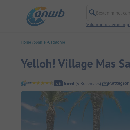
Bestemming, campi
Vakantiebestemming
Home
Spanje
Catalonië
Yelloh! Village Mas S
Camping overzicht
Plattegron
7.3
Goed
(
3
Recensies
)