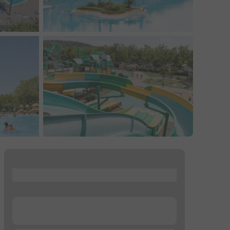
...
...