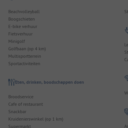
Beachvolleyball
S
Boogschieten
E-bike verhuur
Fietsverhuur
Minigolf
L
Golfbaan (op 4 km)
S
Multisportterrein
C
Sportactiviteiten
Eten, drinken, boodschappen doen
W
Broodservice
Cafe of restaurant
Snackbar
Kruidenierswinkel (op 1 km)
A
Supermarkt