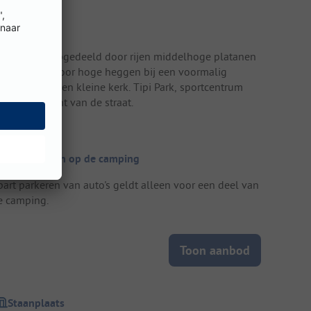
errein
lak terrein, opgedeeld door rijen middelhoge platanen
n omgeven door hoge heggen bij een voormalig
andhuis met een kleine kerk. Tipi Park, sportcentrum
an de overkant van de straat.
ijzonderheden op de camping
part parkeren van auto's geldt alleen voor een deel van
e camping.
Toon aanbod
Staanplaats