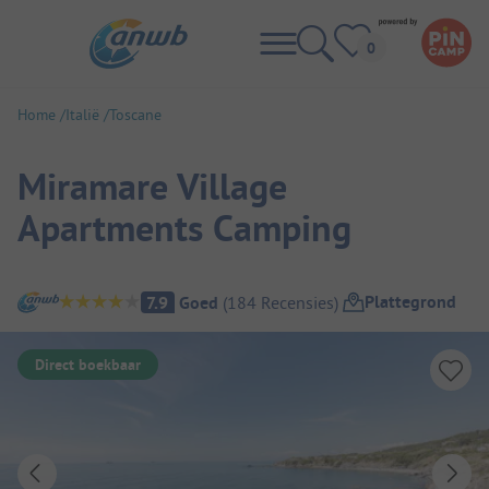
Home
Italië
Toscane
Miramare Village
Apartments Camping
Camping overzicht
Plattegrond
7.9
Goed
(
184
Recensies
)
Direct boekbaar