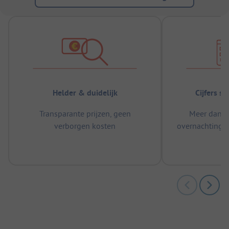
Helder & duidelijk
Cijfers s
Transparante prijzen, geen
Meer dan 5
verborgen kosten
overnachtingen
m