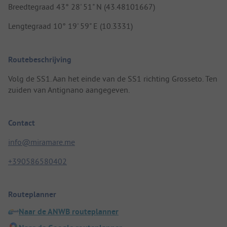
Breedtegraad 43° 28' 51" N (43.48101667)
Lengtegraad 10° 19' 59" E (10.3331)
Routebeschrijving
Volg de SS1. Aan het einde van de SS1 richting Grosseto. Ten
zuiden van Antignano aangegeven.
Contact
info@miramare.me
+390586580402
Routeplanner
Naar de ANWB routeplanner