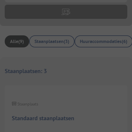
Alle
(
9
)
Staanplaatsen
(
3
)
Huuraccommodaties
(
6
)
Staanplaatsen
:
3
1/
4
Staanplaats
Standaard staanplaatsen