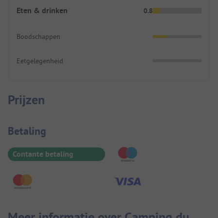
Eten & drinken
0.8
Boodschappen
Eetgelegenheid
Prijzen
Betaalinformatie
Betaling
Contante betaling
Meer informatie over Camping du