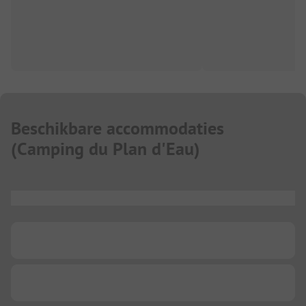
Beschikbare accommodaties
(
Camping du Plan d'Eau
)
...
...
...