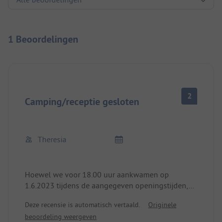
1 Beoordelingen
2
Camping/receptie gesloten
Theresia
Hoewel we voor 18.00 uur aankwamen op
1.6.2023 tijdens de aangegeven openingstijden,
was de receptie niet bemand en het terrein
Deze recensie is automatisch vertaald.
Originele
gesloten. De telefooncel zei heel onbegrijpelijk
beoordeling weergeven
dat je via de website moest reserveren. Gelukkig