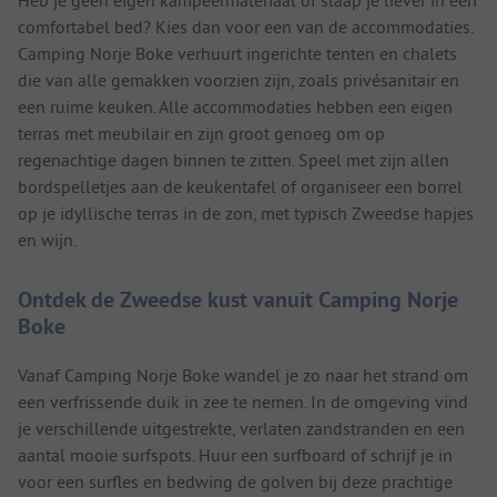
Heb je geen eigen kampeermateriaal of slaap je liever in een
comfortabel bed? Kies dan voor een van de accommodaties.
Camping Norje Boke verhuurt ingerichte tenten en chalets
die van alle gemakken voorzien zijn, zoals privésanitair en
een ruime keuken. Alle accommodaties hebben een eigen
terras met meubilair en zijn groot genoeg om op
regenachtige dagen binnen te zitten. Speel met zijn allen
bordspelletjes aan de keukentafel of organiseer een borrel
op je idyllische terras in de zon, met typisch Zweedse hapjes
en wijn.
Ontdek de Zweedse kust vanuit Camping Norje
Boke
Vanaf Camping Norje Boke wandel je zo naar het strand om
een verfrissende duik in zee te nemen. In de omgeving vind
je verschillende uitgestrekte, verlaten zandstranden en een
aantal mooie surfspots. Huur een surfboard of schrijf je in
voor een surfles en bedwing de golven bij deze prachtige