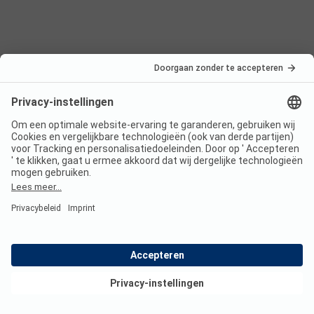
Nederland
Frankrijk
Italië
Kroatië
Oostenrijk
Vakantiebestemmingen