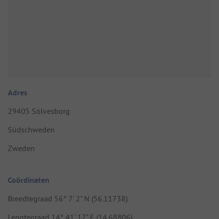
Adres
29405 Sölvesborg
Südschweden
Zweden
Coördinaten
Breedtegraad 56° 7' 2" N (56.11738)
Lengtegraad 14° 41' 17" E (14.68806)