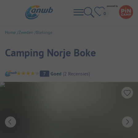
Home
Zweden
Blekinge
Camping Norje Boke
Camping overzicht
7
Goed
(
2
Recensies
)