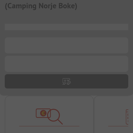
(
Camping Norje Boke
)
...
...
...