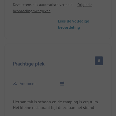
bevolkt door vaste kampeerders die met al hun
Deze recensie is automatisch vertaald.
Originele
kinderen van de nacht de dag maken. Het deel bij
beoordeling weergeven
het strand is mooier, ruimer en mogelijk rustiger.
Het publiek is meer "up your cups, don't care about
Lees de volledige
children (including your own)" dan
beoordeling
familievakantiegangers.
Voor de rest, speeltuinen en een fatsoenlijk strand.
8
Prachtige plek
Anoniem
Het sanitair is schoon en de camping is erg ruim.
Het kleine restaurant ligt direct aan het strand
tussen de bomen.