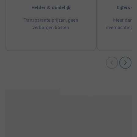
Helder & duidelijk
Cijfers s
Transparante prijzen, geen
Meer dan 5
verborgen kosten
overnachtingen
m