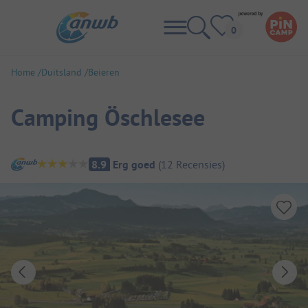
Home
Duitsland
Beieren
Camping Öschlesee
Camping overzicht
8.9
Erg goed
(
12
Recensies
)