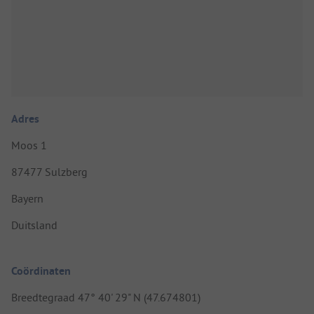
Adres
Moos 1
87477 Sulzberg
Bayern
Duitsland
Coördinaten
Breedtegraad 47° 40' 29" N (47.674801)