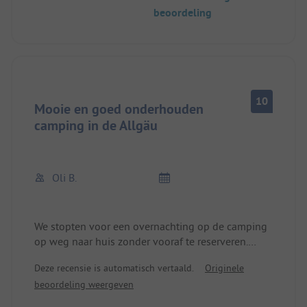
beoordeling
10
Mooie en goed onderhouden
camping in de Allgäu
Oli B.
We stopten voor een overnachting op de camping
op weg naar huis zonder vooraf te reserveren.
De ontvangst was erg vriendelijk en we voelden
Deze recensie is automatisch vertaald.
Originele
ons welkom.
beoordeling weergeven
De camping is bezaaid met vaste kampeerders, wat
wij niet storend vonden. Het is over het algemeen