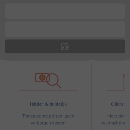
...
...
Helder & duidelijk
Cijfers s
Transparante prijzen, geen
Meer dan 5
verborgen kosten
overnachtingen
m