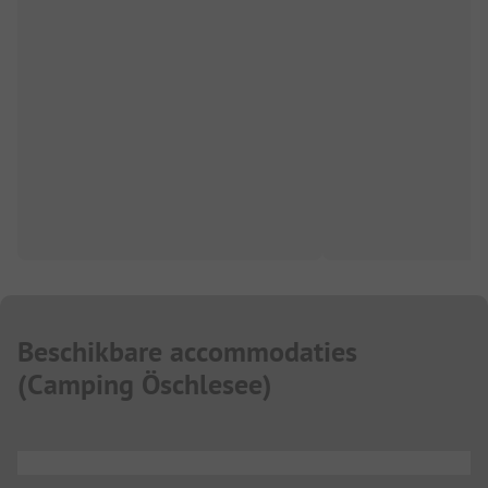
Beschikbare accommodaties
(
Camping Öschlesee
)
...