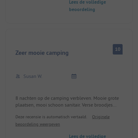
Lees de volledige
Als je een comfortplaats boekt, zul je met wat
beoordeling
opofferingen moeten leven! Op andere campings
heb je meestal de riolering bij je, wij niet. Hoe dan
ook, het was erg leuk en we zouden zo weer
komen.
10
Zeer mooie camping
Susan W.
8 nachten op de camping verbleven. Mooie grote
plaatsen, mooi schoon sanitair. Verse broodjes
zelfs op zondag. We waren verrukt en komen
Deze recensie is automatisch vertaald.
Originele
graag nog eens :)
beoordeling weergeven
Lees de volledige