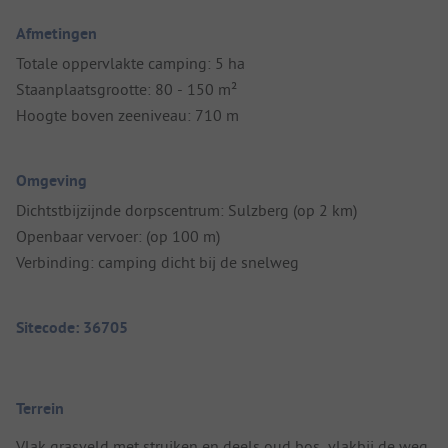
Afmetingen
Totale oppervlakte camping: 5 ha
Staanplaatsgrootte: 80 - 150 m²
Hoogte boven zeeniveau: 710 m
Omgeving
Dichtstbijzijnde dorpscentrum: Sulzberg (op 2 km)
Openbaar vervoer: (op 100 m)
Verbinding: camping dicht bij de snelweg
Sitecode: 36705
Terrein
Vlak grasveld met struiken en deels oud bos, vlakbij de weg.