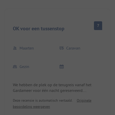
7
OK voor een tussenstop
Maarten
Caravan
Gezin
We hebben de plek op de terugreis vanaf het
Gardameer voor één nacht gereserveerd.
Inchecken verliep probleemloos en vriendelijk.
Deze recensie is automatisch vertaald.
Originele
De plek was vlak en stroom was dichtbij genoeg.
beoordeling weergeven
Voor water moest je 15 meter lopen.
Het Öschlesee is snel te bereiken via een