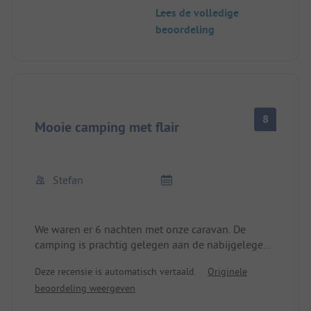
Lees de volledige
beoordeling
8
Mooie camping met flair
Stefan
We waren er 6 nachten met onze caravan. De
camping is prachtig gelegen aan de nabijgelegen
Öschlesee. Het sanitair was schoon. Een aanrader
Deze recensie is automatisch vertaald.
Originele
is de broodtruck die elke ochtend voor de poort
beoordeling weergeven
staat. De plaatsen zijn meestal erg oneffen, dus je
moet altijd iets bij je hebben om ze te egaliseren.