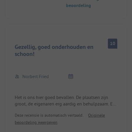
heel duidelijk. Verder was alles uitstekend en een
beoordeling
geweldige mogelijkheid voor een tussenstop op
de weg naar Oostenrijk/Italië.
10
Gezellig, goed onderhouden en
schoon!
Norbert Fried
Het is ons hier goed bevallen. De plaatsen zijn
groot, de eigenaren erg aardig en behulpzaam. Er
zijn veel mogelijkheden om te wandelen en te
Deze recensie is automatisch vertaald.
Originele
zwemmen, en de bakker en het restaurant maken
beoordeling weergeven
het geheel af.