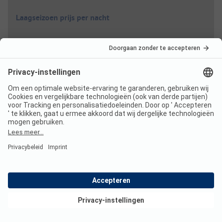
Laagseizoen prijs per nacht
Gezin
vanaf
35,60 EUR
Stel
vanaf
31,10 EUR
Extra's
Toeristenbelasting
Niet inbegrepen
Bekijk deals
Wifi
Inclusief