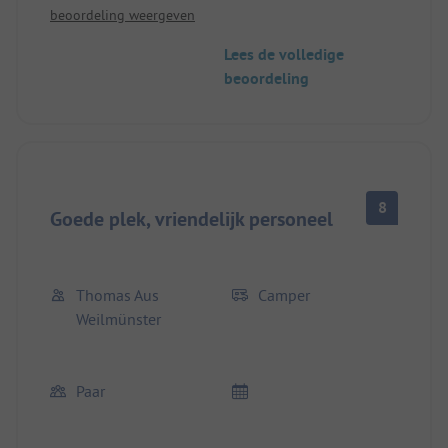
beoordeling weergeven
donker/ouderwets) zien er al met al somber uit en
stralen geen goede sfeer uit.
Lees de volledige
beoordeling
8
Goede plek, vriendelijk personeel
Thomas Aus
Camper
Weilmünster
Paar