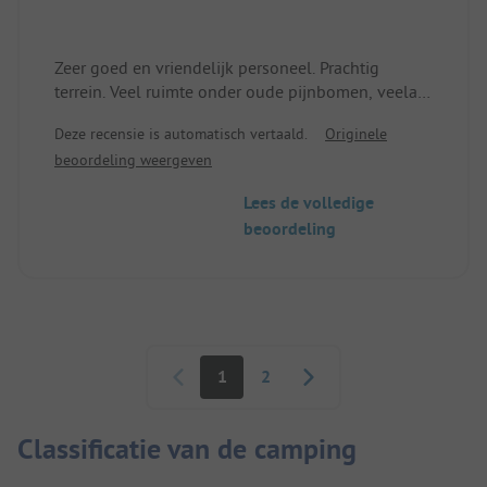
Zeer goed en vriendelijk personeel. Prachtig
terrein. Veel ruimte onder oude pijnbomen, veelal
schoon sanitair. Restaurant aan te bevelen en
Deze recensie is automatisch vertaald.
Originele
super vriendelijke bediening. Ik kom volgend jaar
beoordeling weergeven
terug. Rolf uit Berlijn
Lees de volledige
beoordeling
Paginering
1
2
Classificatie van de camping