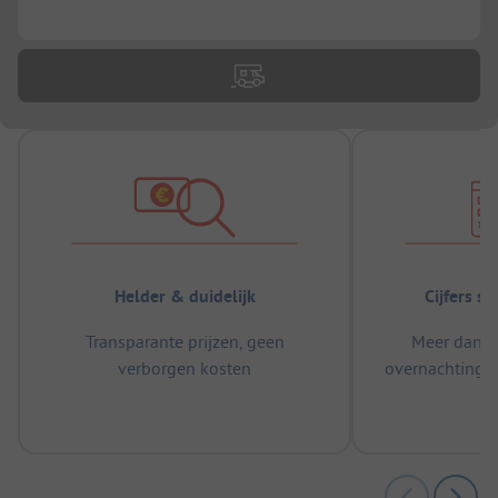
...
Helder & duidelijk
Cijfers s
Transparante prijzen, geen
Meer dan 5
verborgen kosten
overnachtingen
m