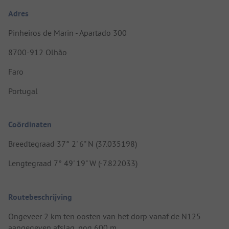
Adres
Pinheiros de Marin - Apartado 300
8700-912 Olhão
Faro
Portugal
Coördinaten
Breedtegraad 37° 2' 6" N (37.035198)
Lengtegraad 7° 49' 19" W (-7.822033)
Routebeschrijving
Ongeveer 2 km ten oosten van het dorp vanaf de N125
aangegeven afslag, nog 600 m.