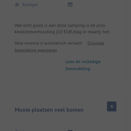
Rüdiger
Wat echt goed is aan deze camping is de prijs-
kwaliteitverhouding (10 EUR/dag in maart); het
sanitair is goed en schoon, de staanplaatsen zijn
Deze recensie is automatisch vertaald.
Originele
ook OK; er zijn veel vaste kampeerders met hun
beoordeling weergeven
bovenbouw tot aan de vogelvolière...de ligging is
ook OK en een goed uitgangspunt voor uitstapjes
Lees de volledige
met en zonder fiets.
beoordeling
6
Mooie plaatsen veel bomen