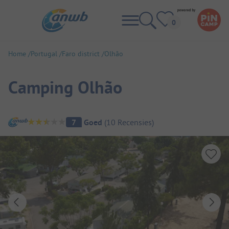
Home
Portugal
Faro district
Olhão
Camping Olhão
Camping overzicht
7
Goed
(
10
Recensies
)