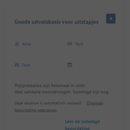
6
Goede uitvalsbasis voor uitstapjes
Arno
Tent
Paar
Prijsprestaties zijn helemaal in orde.
Veel sanitaire voorzieningen. Sommige zijn nog
ouder maar worden waarschijnlijk geleidelijk
Deze recensie is automatisch vertaald.
Originele
gerenoveerd. Zwembad schoon, het personeel
beoordeling weergeven
vriendelijk.
Lees de volledige
beoordeling