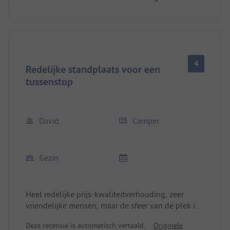
4
Redelijke standplaats voor een
tussenstop
David
Camper
Gezin
Heel redelijke prijs-kwaliteitverhouding, zeer
vriendelijke mensen, maar de sfeer van de plek is
niet erg uitnodigend. De vele vaste
Deze recensie is automatisch vertaald.
Originele
kampeerplaatsen (vaak opgesloten & zeer