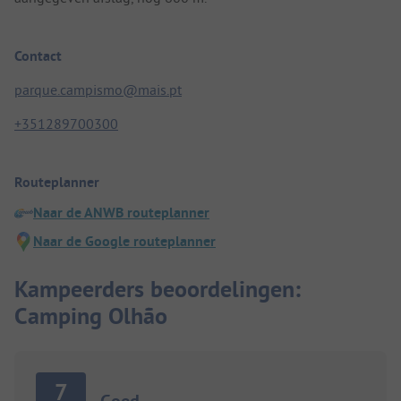
Contact
parque.campismo@mais.pt
+351289700300
Routeplanner
Naar de ANWB routeplanner
Naar de Google routeplanner
Kampeerders beoordelingen:
Camping Olhão
7
Goed