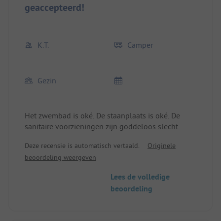
geaccepteerd!
K.T.
Camper
Gezin
Het zwembad is oké. De staanplaats is oké. De
sanitaire voorzieningen zijn goddeloos slecht.
Eten en drinken is oké. Het personeel is
Deze recensie is automatisch vertaald.
Originele
vriendelijk, maar aan de receptie wordt je
beoordeling weergeven
portemonnee leeggetrokken.
Lees de volledige
beoordeling