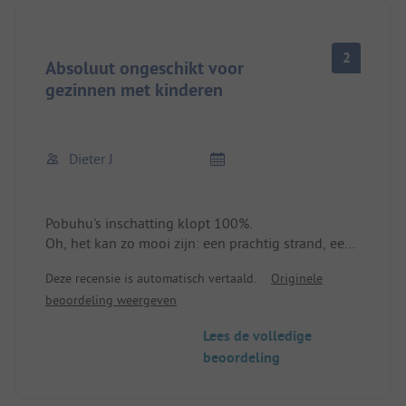
2
Absoluut ongeschikt voor
gezinnen met kinderen
Dieter J
Pobuhu's inschatting klopt 100%.
Oh, het kan zo mooi zijn: een prachtig strand, een
grote camping direct ernaast, zon, en dat allemaal
Deze recensie is automatisch vertaald.
Originele
in Spanje ten zuiden van Cartagena - klinkt dat
beoordeling weergeven
niet als de perfecte vakantie?
Helaas heeft dit paradijs ernstige gebreken: er
Lees de volledige
wonen bijna net zoveel honden op de camping
beoordeling
met meer dan 500 plaatsen. Dat komt omdat
camping Playa de Mazzaron in Bolnuevo zichzelf
adverteert als een hondvriendelijke plek en