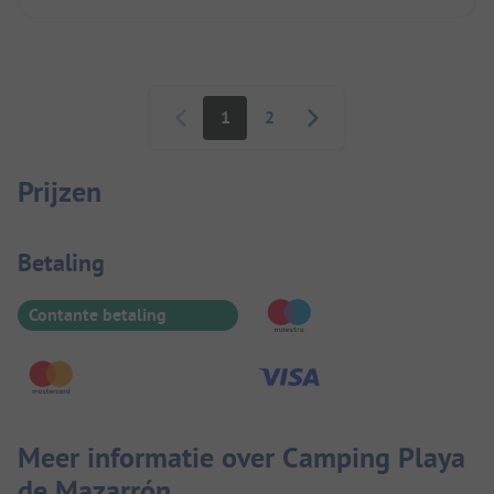
Paginering
1
2
Prijzen
Betaalinformatie
Betaling
Contante betaling
Meer informatie over Camping Playa
de Mazarrón