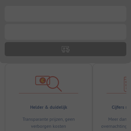
...
...
Helder & duidelijk
Cijfers s
Transparante prijzen, geen
Meer dan 5
verborgen kosten
overnachtingen