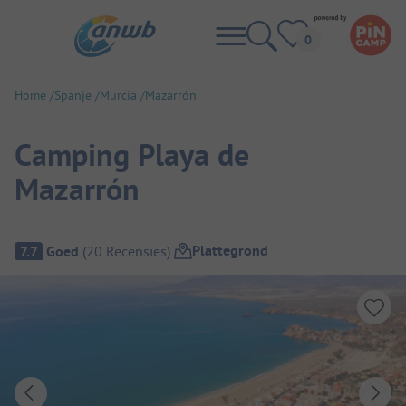
Home
Spanje
Murcia
Mazarrón
Camping Playa de
Mazarrón
Camping overzicht
Plattegrond
7.7
Goed
(
20
Recensies
)