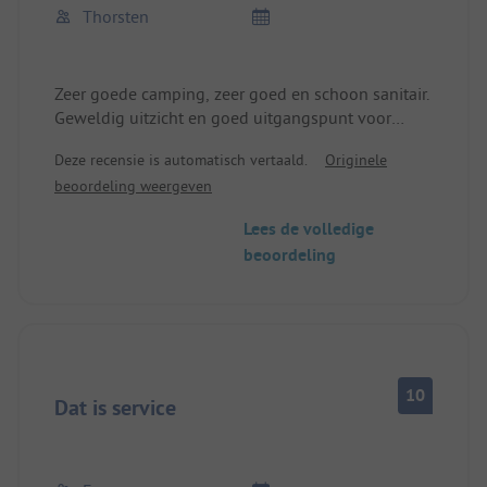
Thorsten
Zeer goede camping, zeer goed en schoon sanitair.
Geweldig uitzicht en goed uitgangspunt voor
excursies en wandelingen. Vriendelijk personeel.
Deze recensie is automatisch vertaald.
Originele
Komen graag nog eens terug.
beoordeling weergeven
Lees de volledige
beoordeling
10
Dat is service