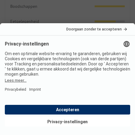
Boodschappen
Eetgelegenheid
Prijzen
Indicatie tarieven 2026
Hoogseizoen prijs per nacht
Gezin
vanaf
40,52 EUR
Bekijk deals