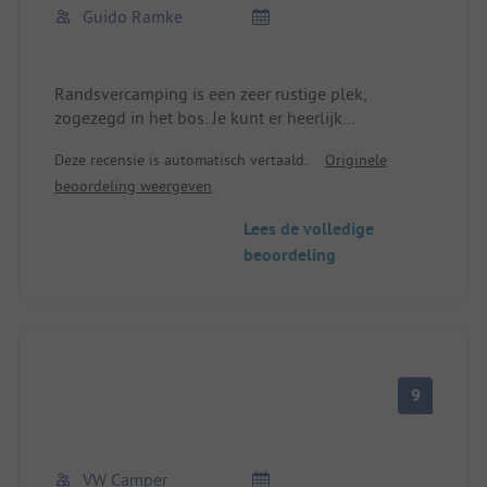
Guido Ramke
Randsvercamping is een zeer rustige plek,
zogezegd in het bos. Je kunt er heerlijk
ontspannen of sporten (wandelen, mountainbiken
Deze recensie is automatisch vertaald.
Originele
etc.) Een kleine Coop-winkel en een café horen bij
beoordeling weergeven
de plek. Maar de belangrijkste reden voor ons zijn
de aardige eigenaren van de camping, die altijd
Lees de volledige
vriendelijk en behulpzaam zijn. Bovendien spreken
beoordeling
ze vloeiend Duits.
9
VW Camper