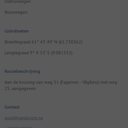
Ostnorwegen
Noorwegen
Coördinaten
Breedtegraad 61° 43' 49" N (61.730362)
Lengtegraad 9° 4' 53" E (9.081552)
Routebeschrijving
Aan de kruising van weg 51 (Fagernes - Vågåmo) met weg
25, aangegeven.
Contact
post@randsverk.no