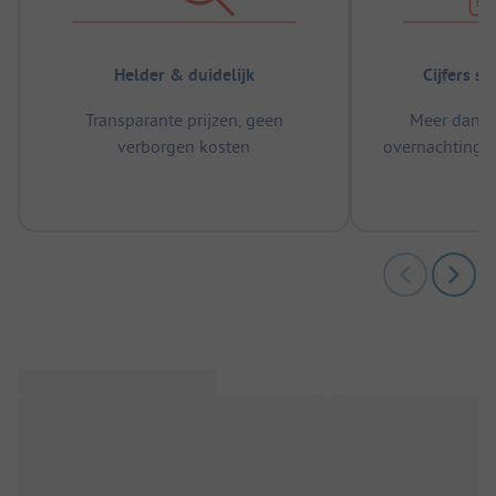
Helder & duidelijk
Cijfers s
Transparante prijzen, geen
Meer dan 5
verborgen kosten
overnachtingen
m