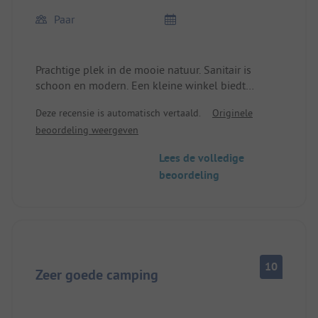
Paar
Prachtige plek in de mooie natuur. Sanitair is
schoon en modern. Een kleine winkel biedt
levensmiddelen en souvenirs aan. De eigenaar
Deze recensie is automatisch vertaald.
Originele
spreekt heel goed Duits.
beoordeling weergeven
Lees de volledige
beoordeling
10
Zeer goede camping