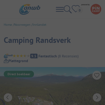
Home
Noorwegen
Innlandet
Camping Randsverk
Camping overzicht
9.5
Fantastisch
(
8
Recensies
)
Plattegrond
Direct boekbaar