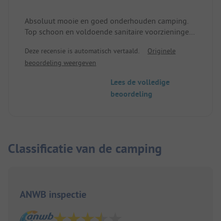
Absoluut mooie en goed onderhouden camping.
Top schoon en voldoende sanitaire voorzieningen.
De uitbater spreekt perfect Duits en heeft een zeer
Deze recensie is automatisch vertaald.
Originele
goede selectie in de winkel. Ik kom hier graag nog
beoordeling weergeven
eens
Lees de volledige
beoordeling
Classificatie van de camping
ANWB inspectie