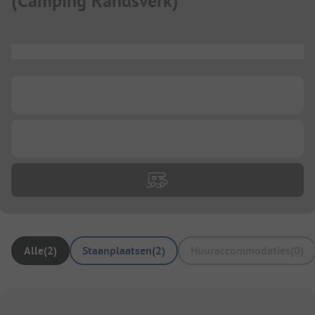
(
Camping Randsverk
)
...
...
...
Alle
(
2
)
Staanplaatsen
(
2
)
Huuraccommodaties
(
0
)