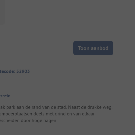
Toon aanbod
itecode: 52903
errein
lak park aan de rand van de stad. Naast de drukke weg.
ampeerplaatsen deels met grind en van elkaar
escheiden door hoge hagen.