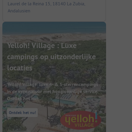
Laurel de la Reina 15, 18140 La Zubia,
Andalusien
Yelloh! Village : Luxe
campings op uitzonderlijke
locaties
Yelloh! Village: luxe 4- & 5-sterrencampings
in de vrije natuur met hoogwaardige service.
Ontdek het nu!
Ontdek het nu!