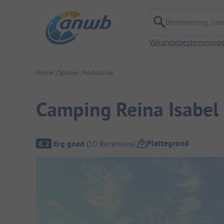
Bestemming, campi
Vakantiebestemming
Home
Spanje
Andalusië
Camping Reina Isabel
Camping overzicht
Plattegrond
8.2
Erg goed
(
10
Recensies
)