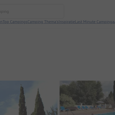
ng
en
Top Campings
Camping Thema's
Inspiratie
Last Minute Campinga