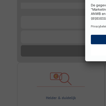
...
...
...
Helder & duidelijk