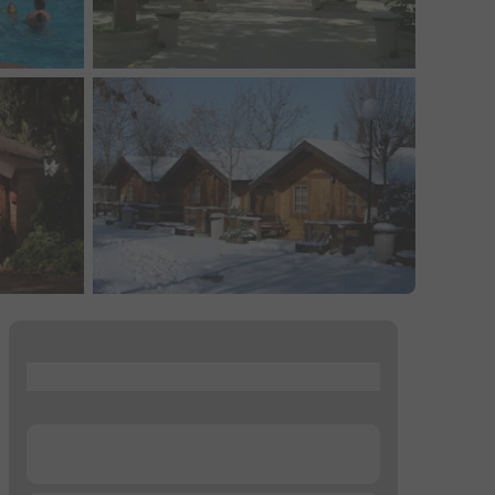
...
...