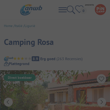
Home
Italië
Ligurië
Camping Rosa
Camping overzicht
8.9
Erg goed
(
263
Recensies
)
Plattegrond
Direct boekbaar