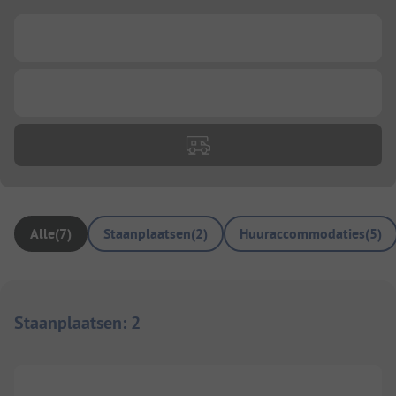
...
...
Alle
(
7
)
Staanplaatsen
(
2
)
Huuraccommodaties
(
5
)
Staanplaatsen
:
2
1/
3