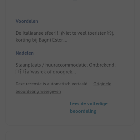
Voordelen
De Italiaanse sfeer!!! (Niet te veel toeristen😉),
korting bij Bagni Ester.
Staanplaats / huuraccommodatie: De grootte was
Nadelen
prima, zelfs met onze aanhanger hadden we
genoeg ruimte. Fijn om een schaduwdoek te
Staanplaats / huuraccommodatie: Ontbrekend:
hebben.
🇮🇹 afwasrek of droogrek
Alles wat je nodig hebt is in de buurt (restaurants,
🇮🇱 scolapiatti
winkels, bezienswaardigheden, pista ciclabile).
Deze recensie is automatisch vertaald.
Originele
beoordeling weergeven
Lees de volledige
beoordeling