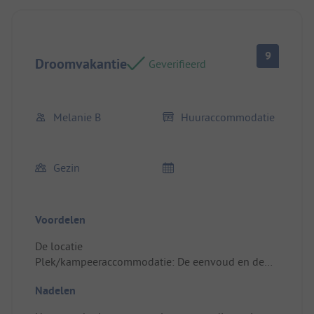
9
Droomvakantie
Geverifieerd
Melanie B
Huuraccommodatie
Gezin
Voordelen
De locatie
Plek/kampeeraccommodatie: De eenvoud en de
hoge servicegerichtheid van het personeel, vooral
Nadelen
van de receptie.