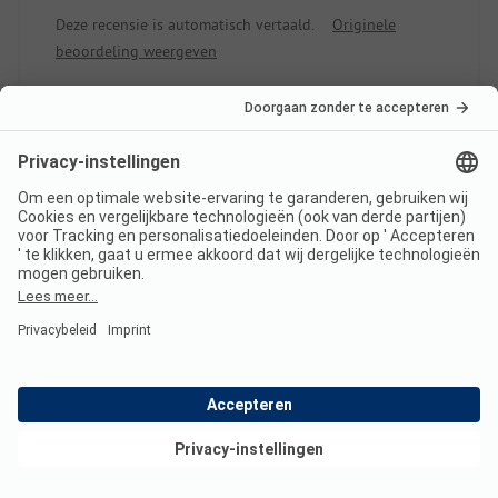
openingstijden van het zwembad iets verlengen
Deze recensie is automatisch vertaald.
Originele
beoordeling weergeven
Lees de volledige
beoordeling
10
Gastvrij en mooi
Geverifieerd
Antonio M
Huuraccommodatie
Gezin
Bekijk deals