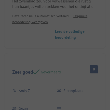
Het zwembad zou voor volwassenen die rustig
hun baantjes willen trekken voor het ontbijt al om
7:30 of 8:00 geopend kunnen worden.
Deze recensie is automatisch vertaald.
Originele
beoordeling weergeven
Lees de volledige
beoordeling
8
Zeer goed
Geverifieerd
Andy Z
Staanplaats
Gezin