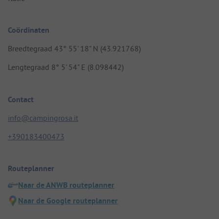
Coördinaten
Breedtegraad 43° 55' 18" N (43.921768)
Lengtegraad 8° 5' 54" E (8.098442)
Contact
info@campingrosa.it
+390183400473
Routeplanner
Naar de ANWB routeplanner
Naar de Google routeplanner