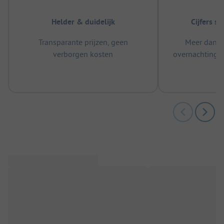
Helder & duidelijk
Cijfers s
Transparante prijzen, geen
Meer dan 5
verborgen kosten
overnachtingen
m