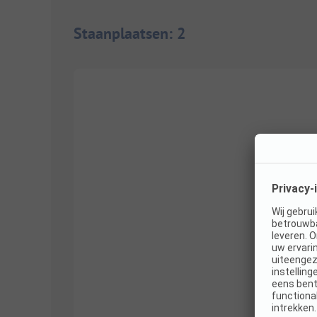
Staanplaatsen
:
2
1/
3