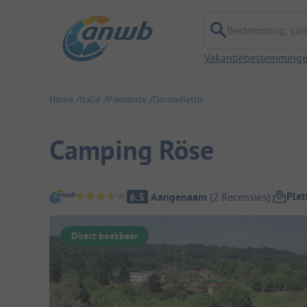
Bestemming, campi
Vakantiebestemming
Home
Italië
Piemonte
Dormelletto
Camping Röse
Camping overzicht
Pla
6.5
Aangenaam
(
2
Recensies
)
Direct boekbaar