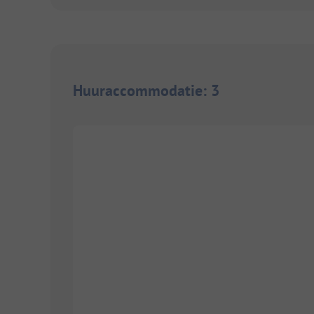
Huuraccommodatie
:
3
1/
8