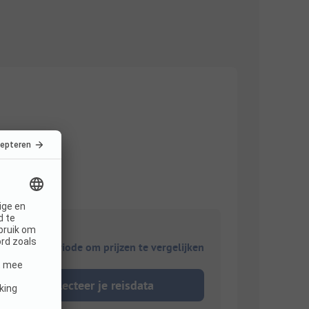
ies je reisperiode om prijzen te vergelijken
Selecteer je reisdata