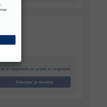
ies je reisperiode om prijzen te vergelijken
Selecteer je reisdata