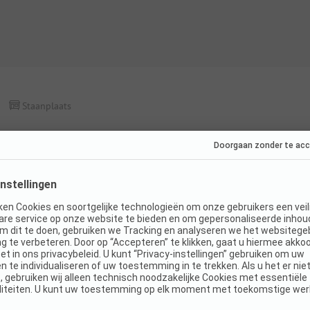
Staanplaats
Standplaats
Honden toegestaan
Toegankelijk voor
gehandicapten
K
WiFi
Details en voorzieningen