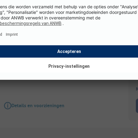
Staanplaats
PITCH WITH A PARTIAL LAKE VIEW
K
Details en voorzieningen