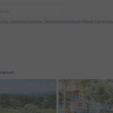
ng
en
Top Campings
Camping Thema's
Inspiratie
Last Minute Campinga
ttegrond