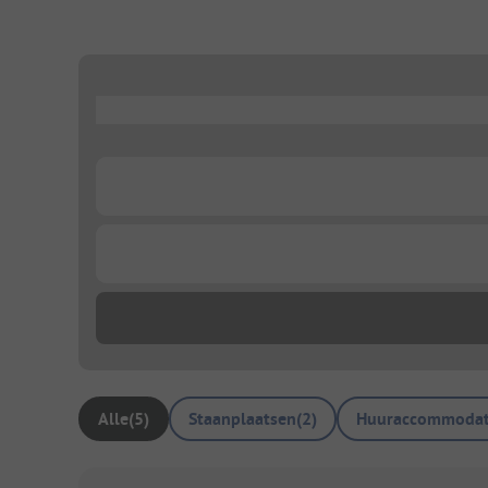
...
...
...
Alle
(
5
)
Staanplaatsen
(
2
)
Huuraccommodat