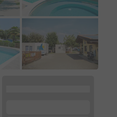
...
...