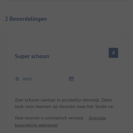
2 Beoordelingen
8
Super schoon
Addi
Zeer schoon sanitair in picobello retrostijl. Zeker
leuk voor mensen op doorreis naar het "einde van
de wereld". Helaas in winterslaap rond half
Deze recensie is automatisch vertaald.
Originele
september. Voor herfstreizigers is er geen ander
beoordeling weergeven
campingalternatief aan de Kaap.