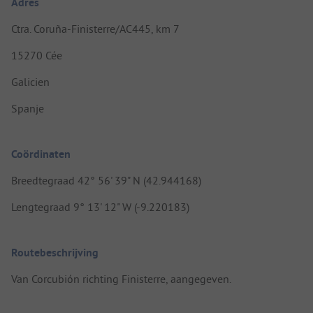
Adres
Ctra. Coruña-Finisterre/AC445, km 7
15270 Cée
Galicien
Spanje
Coördinaten
Breedtegraad 42° 56' 39" N (42.944168)
Lengtegraad 9° 13' 12" W (-9.220183)
Routebeschrijving
Van Corcubión richting Finisterre, aangegeven.