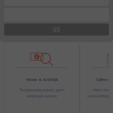
...
Helder & duidelijk
Cijfers s
Transparante prijzen, geen
Meer dan 5
verborgen kosten
overnachtingen
m