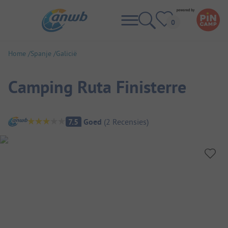
Home
Spanje
Galicië
Camping Ruta Finisterre
Camping overzicht
7.5
Goed
(
2
Recensies
)