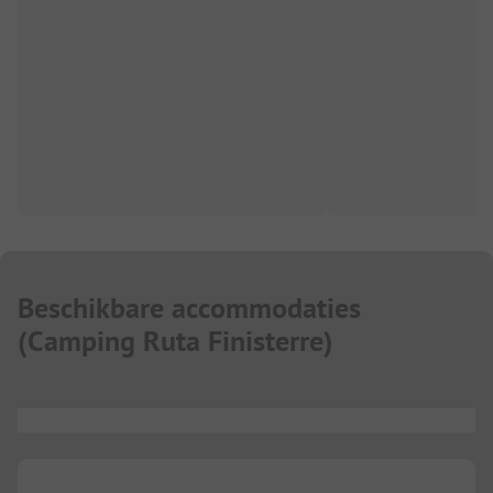
Beschikbare accommodaties
(
Camping Ruta Finisterre
)
...
...