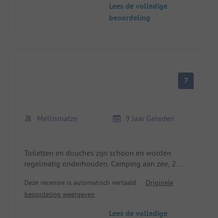
Lees de volledige
beoordeling
7
Mellismatze
9 Jaar Geleden
Toiletten en douches zijn schoon en worden
regelmatig onderhouden. Camping aan zee, 2
minuten naar het strand. Snelle verbinding naar
Deze recensie is automatisch vertaald.
Originele
Fisterre en Cee.
beoordeling weergeven
Lees de volledige