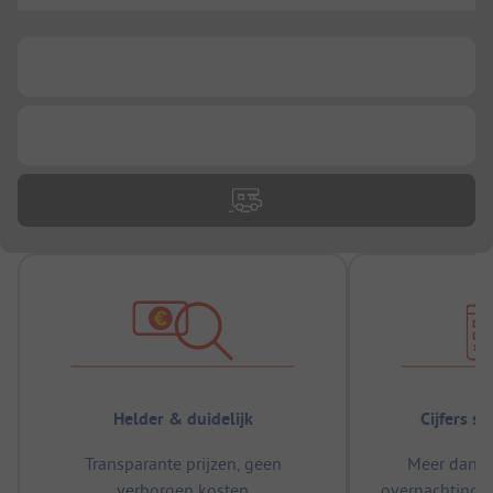
...
...
Helder & duidelijk
Cijfers s
Transparante prijzen, geen
Meer dan 5
verborgen kosten
overnachtingen