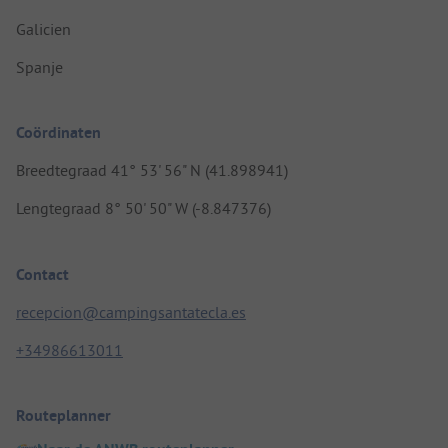
Galicien
Spanje
Coördinaten
Breedtegraad 41° 53' 56" N (41.898941)
Lengtegraad 8° 50' 50" W (-8.847376)
Contact
recepcion@campingsantatecla.es
+34986613011
Routeplanner