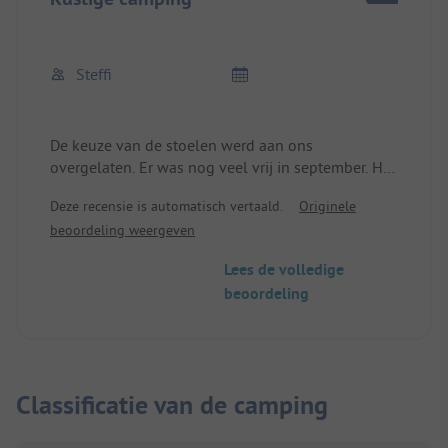
Steffi
De keuze van de stoelen werd aan ons
overgelaten. Er was nog veel vrij in september. Het
sanitair is nieuw en schoon. Er zijn 3 wasmachines
Deze recensie is automatisch vertaald.
Originele
en 1 wasdroger. Het restaurant was open vanaf
beoordeling weergeven
20.00 uur en het eten was erg lekker. Er is ook een
zwembad en een "beachbar". Het water/meer is te
Lees de volledige
bereiken via de weg maar er is geen zand maar
beoordeling
hoog gras. Winkelmogelijkheden op 10 minuten
fietsen. Wij vonden het een erg fijne plek.
Classificatie van de camping