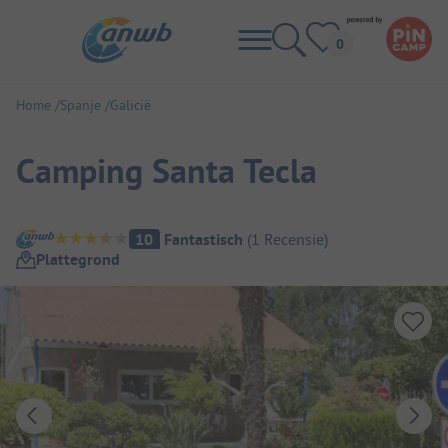
Home
Spanje
Galicië
Camping Santa Tecla
Camping overzicht
10
Fantastisch
(
1
Recensie
)
Plattegrond