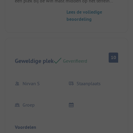
een plek bij de wifi mast midden op het terrein
goed
Lees de volledige
beoordeling
10
Geweldige plek
Geverifieerd
Nirvan S
Staanplaats
Groep
Voordelen