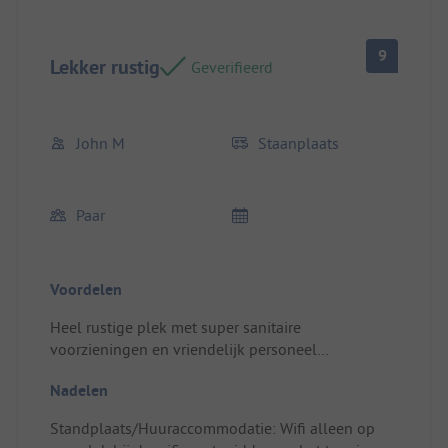
terrein gedurende mijn verblijf drie keer uit en kon
deze alleen worden hersteld door op een ander
9
stopcontact over te schakelen. Het lag niet aan de
Lekker rustig
Geverifieerd
stroompaal van de plaats, want alle campers
werden getroffen.
John M
Staanplaats
Paar
Voordelen
Heel rustige plek met super sanitaire
voorzieningen en vriendelijk personeel
Standplaats/Huuraccommodatie: De staanplaats
Nadelen
op verschillende niveaus
Standplaats/Huuraccommodatie: Wifi alleen op