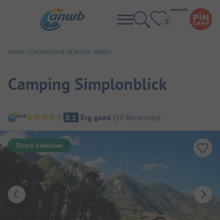
Home
Zwitserland
Kanton Wallis
Camping Simplonblick
Camping overzicht
8.1
Erg goed
(
39
Recensies
)
Direct boekbaar