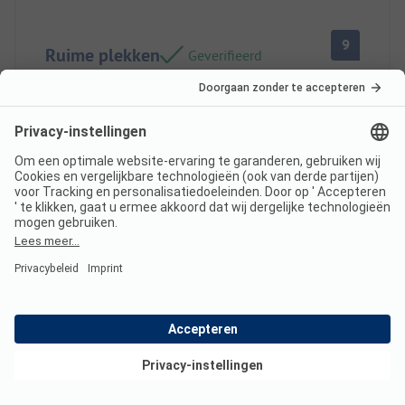
9
Ruime plekken
Geverifieerd
Bianca B
Staanplaats
Paar
Voordelen
Prijs-kwaliteitverhouding en rust
Staanplaats/huisjes: grote percelen
Nadelen
Bekijk deals
Afvalemmers en handdrogers in het
sanitairgebouw