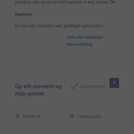
plekken zijn groot en het sanitair is erg netjes. De
boompjes bieden een klein beetje schaduw en het
Nadelen
zwembad zorgt voor de nodige verkoeling. Bij het
restaurant kon je lekker eten.
Ik had een receptie wel prettiger gevonden.
Standplaats/Huuraccommodatie: Grote plek, de
boompjes zijn nog niet erg groot dus geven wel
Lees de volledige
iets schaduw maar niet super veel. Plek was netjes.
beoordeling
9
Op elk moment op
Geverifieerd
mijn gemak
Reiner W
Staanplaats