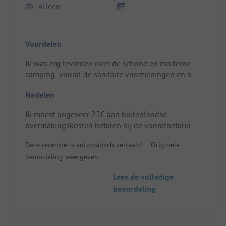
Alleen
Voordelen
Ik was erg tevreden over de schone en moderne
camping, vooral de sanitaire voorzieningen en het
zwembad. Ook de automatische check-in en check-
Nadelen
out waren positief.
Plaats/Huuraccommodatie: Panorama, rust,
Ik moest ongeveer 25€ aan buitenlandse
netheid en comfort.
overmakingskosten betalen bij de voorafbetaling
van de gebruikskosten, omdat ik in CHF moest
Deze recensie is automatisch vertaald.
Originele
overmaken en niet in euro's kon betalen.
beoordeling weergeven
Betalingen in euro zouden kosteloos voor mij zijn
geweest, eventuele wisselkosten had ik graag
Lees de volledige
teruggekregen.....
beoordeling
Plaats/Huuraccommodatie: Meer schaduw, het
was soms niet uit te houden in de camper
vanwege de hitte.
Bovendien viel de stroomvoorziening op het hele