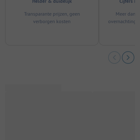
Helder & duidelijk
Cijfers s
Transparante prijzen, geen
Meer dan 5
verborgen kosten
overnachtingen
m