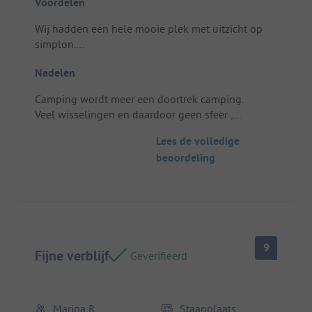
Voordelen
Wij hadden een hele mooie plek met uitzicht op
simplon.
Sanitair gebouw is goed, schoon .
Nadelen
Zoals je mag verwachten.
Standplaats/Huuraccommodatie: Prima
Camping wordt meer een doortrek camping.
Veel wisselingen en daardoor geen sfeer ,
Zoals je op een camping verwacht.
Lees de volledige
beoordeling
9
Fijne verblijf
Geverifieerd
Marina R
Staanplaats