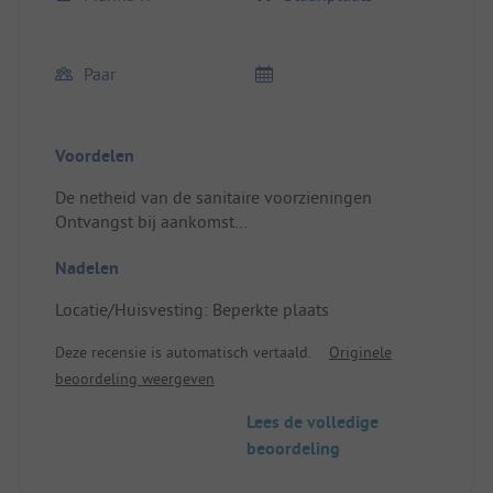
Paar
Voordelen
De netheid van de sanitaire voorzieningen
Ontvangst bij aankomst
Locatie/Huisvesting: Stekkeradapter te leen bij de
Nadelen
receptie
Locatie/Huisvesting: Beperkte plaats
Deze recensie is automatisch vertaald.
Originele
beoordeling weergeven
Lees de volledige
beoordeling