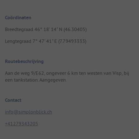
Coördinaten
Breedtegraad 46° 18' 14" N (46.30405)
Lengtegraad 7° 47' 41" E (7.79493333)
Routebeschrijving
Aan de weg 9/E62, ongeveer 6 km ten westen van Visp, bij
een tankstation. Aangegeven.
Contact
info@simplonblick.ch
+41279343205