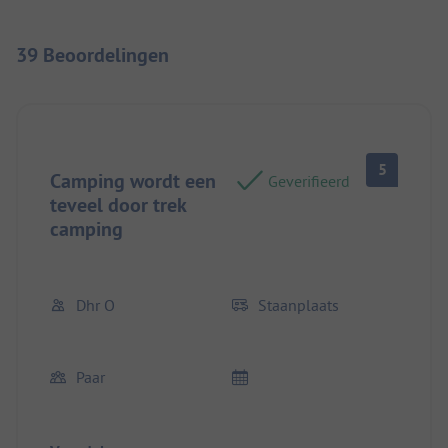
39 Beoordelingen
5
Camping wordt een
Geverifieerd
teveel door trek
camping
Dhr O
Staanplaats
Paar