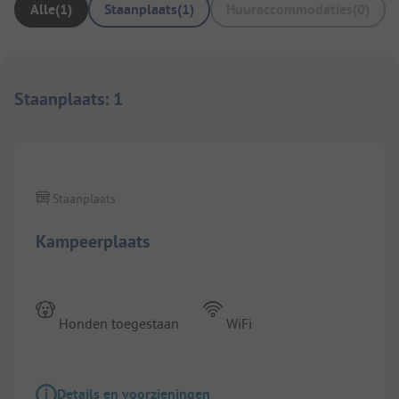
Alle
(
1
)
Staanplaats
(
1
)
Huuraccommodaties
(
0
)
Staanplaats
:
1
1/
7
Staanplaats
Kampeerplaats
Honden toegestaan
WiFi
Details en voorzieningen