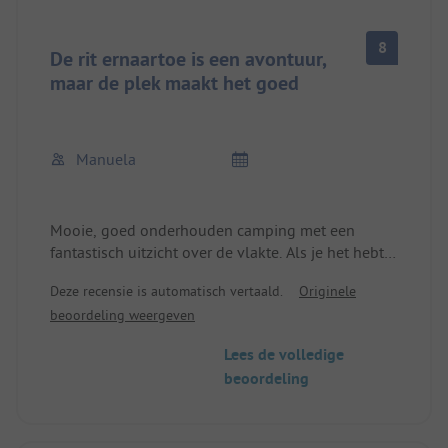
8
De rit ernaartoe is een avontuur,
maar de plek maakt het goed
Manuela
Mooie, goed onderhouden camping met een
fantastisch uitzicht over de vlakte. Als je het hebt
gehaald - onderweg twijfelde ik of we wel een
Deze recensie is automatisch vertaald.
Originele
camping zouden bereiken en ik was blij dat ik niet
beoordeling weergeven
met het team over de kleine kronkelweggetjes
hoefde te rijden.
Lees de volledige
beoordeling
Zeer schoon sanitair met een extra wasruimte voor
kinderen.