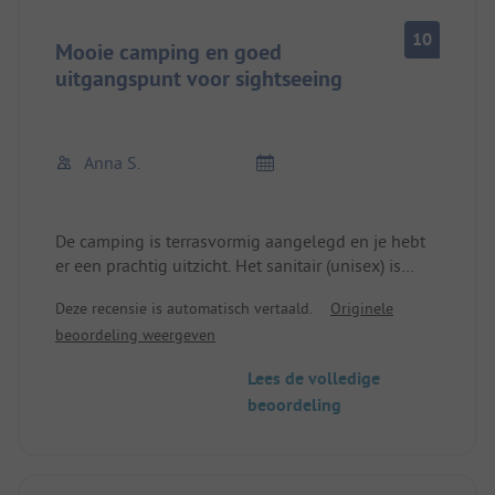
10
Mooie camping en goed
uitgangspunt voor sightseeing
Anna S.
De camping is terrasvormig aangelegd en je hebt
er een prachtig uitzicht. Het sanitair (unisex) is
schoon en de beheerders zijn vriendelijk en
Deze recensie is automatisch vertaald.
Originele
behulpzaam.
beoordeling weergeven
Er is een verwarmd zwembad, een kleine speeltuin
en een extra kinderbad.
Lees de volledige
Het is ongeveer 20-30 minuten lopen van de
beoordeling
camping naar Gordes en ongeveer 1 uur met de
auto naar Marseille.
We waren helemaal tevreden.