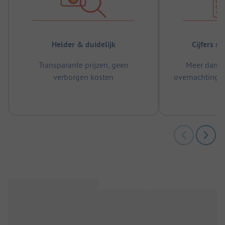
Helder & duidelijk
Cijfers s
Transparante prijzen, geen
Meer dan 5
verborgen kosten
overnachtingen
m