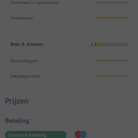
Zwemmen in natuurwater
Zwembaden
Eten & drinken
1.3
Boodschappen
Eetgelegenheid
Prijzen
Betaalinformatie
Betaling
Contante betaling