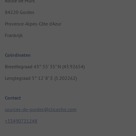
Route de Murs
84220 Gordes
Provence-Alpes-Côte d'Azur
Frankrijk
Coördinaten
Breedtegraad 43° 55' 35" N (43.92654)
Lengtegraad 5° 12' 8" E (5.202262)
Contact
sources-de-gordes@clicochic.com
+33490721248