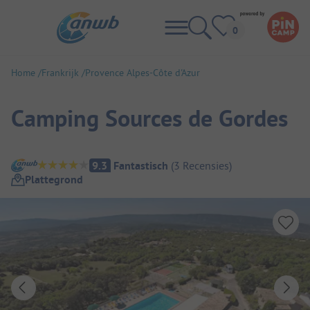
Home
Frankrijk
Provence Alpes-Côte d'Azur
Camping Sources de Gordes
Camping overzicht
9.3
Fantastisch
(
3
Recensies
)
Plattegrond