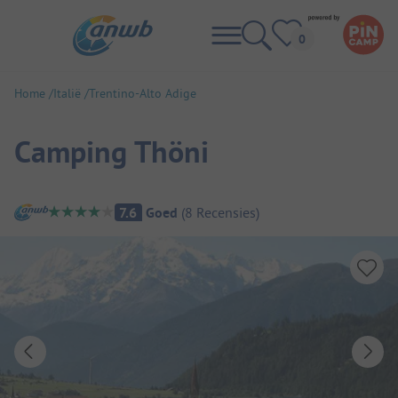
Home
Italië
Trentino-Alto Adige
Camping Thöni
Camping overzicht
7.6
Goed
(
8
Recensies
)