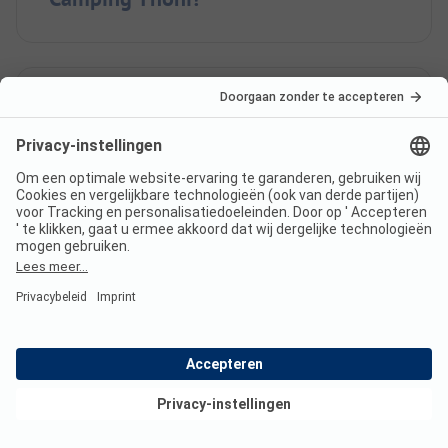
Hoe ver is de dichtstbijzijnde
stad of dorp van Camping
Thöni?
Is er een complete
camperservicestation op
Camping Thöni?
Bekijk deals