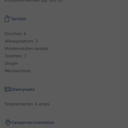
Kruidenierswinkel (op 300 m)
Sanitair
Douches: 6
Afwasplaatsen: 2
Mindervaliden sanitair
Toiletten: 7
Droger
Wasmachines
Staanplaats
Stopcontacten: 6 amps
Camperservicestation