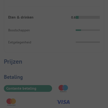
Eten & drinken
0.6
Boodschappen
Eetgelegenheid
Prijzen
Betaalinformatie
Betaling
Contante betaling