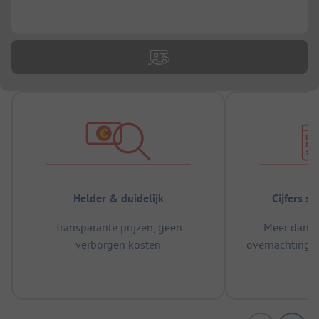
...
Helder & duidelijk
Cijfers s
Transparante prijzen, geen
Meer dan 5
verborgen kosten
overnachtingen
m