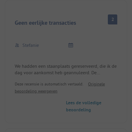
2
Geen eerlijke transacties
Stefanie
We hadden een staanplaats gereserveerd, die ik de
dag voor aankomst heb geannuleerd. De
verhuurster heeft me toen op mijn verzoek een
Deze recensie is automatisch vertaald.
Originele
plaats op de kampeerweide toegewezen.
beoordeling weergeven
Ze vertelde me niet dat een reservering, die ons 50
euro vooraf kostte, niet zou worden meegerekend
Lees de volledige
in de totale kosten.
beoordeling
In plaats daarvan moesten we de 50 euro
aanbetalen plus de tot dan toe doorgebrachte
nachten. Met 2 nachten kwamen we uit op 100
euro.