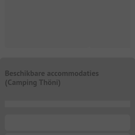
Beschikbare accommodaties
(
Camping Thöni
)
...
...