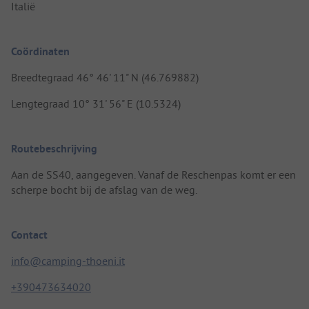
Italië
Coördinaten
Breedtegraad 46° 46' 11" N (46.769882)
Lengtegraad 10° 31' 56" E (10.5324)
Routebeschrijving
Aan de SS40, aangegeven. Vanaf de Reschenpas komt er een
scherpe bocht bij de afslag van de weg.
Contact
info@camping-thoeni.it
+390473634020