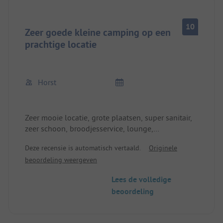
10
Zeer goede kleine camping op een
prachtige locatie
Horst
Zeer mooie locatie, grote plaatsen, super sanitair,
zeer schoon, broodjesservice, lounge,
wasmachine, warm water voor de afwas, zeer
Deze recensie is automatisch vertaald.
Originele
vriendelijke baas, prijs prestatie ok.
beoordeling weergeven
Lees de volledige
beoordeling