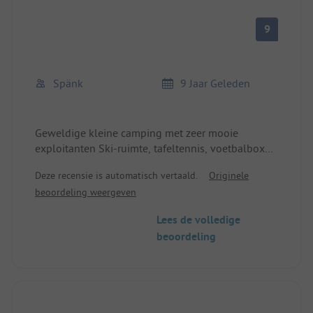
iets rustiger had wel gemogen.
9
Spänk
9 Jaar Geleden
Geweldige kleine camping met zeer mooie
exploitanten Ski-ruimte, tafeltennis, voetbalbox
enz. we zullen zeker terugkomen.
Deze recensie is automatisch vertaald.
Originele
beoordeling weergeven
Lees de volledige
beoordeling