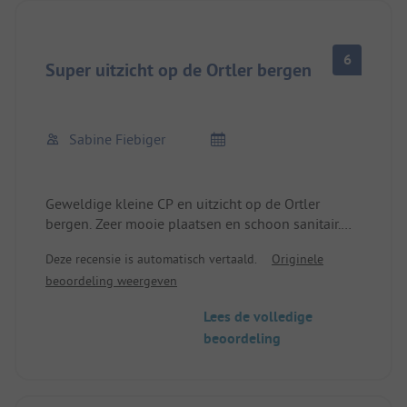
6
Super uitzicht op de Ortler bergen
Sabine Fiebiger
Geweldige kleine CP en uitzicht op de Ortler
bergen. Zeer mooie plaatsen en schoon sanitair.
Geen winkel of restaurant op het terrein, dus
Deze recensie is automatisch vertaald.
Originele
slechts 3 sterren.
beoordeling weergeven
Lees de volledige
beoordeling