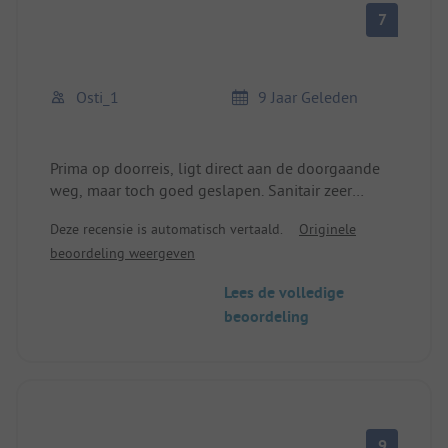
7
Osti_1
9 Jaar Geleden
Prima op doorreis, ligt direct aan de doorgaande
weg, maar toch goed geslapen. Sanitair zeer
proper ondanks vuil weer. Prijzen ok, elektriciteit
Deze recensie is automatisch vertaald.
Originele
en douches zijn inbegrepen.
beoordeling weergeven
Ik zou hier geen hele week willen doorbrengen,
Lees de volledige
want het is niet zo idyllisch aan de hoofdweg,
beoordeling
maar ik zou hier graag nog eens een nachtje
blijven!
9