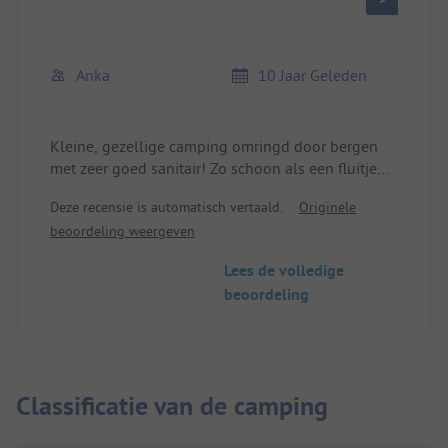
Anka
10 Jaar Geleden
Kleine, gezellige camping omringd door bergen
met zeer goed sanitair! Zo schoon als een fluitje
van een cent! Zeer aardige, vriendelijke eigenaren!
Deze recensie is automatisch vertaald.
Originele
Wij komen altijd terug.
beoordeling weergeven
Lees de volledige
beoordeling
Classificatie van de camping