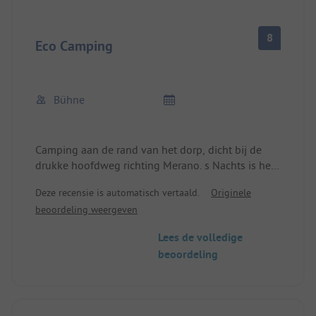
8
Eco Camping
Bühne
Camping aan de rand van het dorp, dicht bij de
drukke hoofdweg richting Merano. s Nachts is het
er veel rustiger. Moderne camping met alles wat je
Deze recensie is automatisch vertaald.
Originele
nodig hebt, maar niets meer: Wifi, broodjesservice,
beoordeling weergeven
afvalverwerking voor campers. Al het andere is op
500m afstand in het dorp: restaurants, bank,
Lees de volledige
minimarkt, bakker...kabelbaan naar de
beoordeling
wandelgebieden op 600m afstand, ook geweldige
mountainbikeroutes in de buurt.
Voldoende sanitaire voorzieningen zijn aanwezig
en behoorlijk schoon. Basiscamping voor puristen,