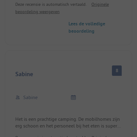
Deze recensie is automatisch vertaald.
Originele
hebt is in de buurt, je kunt zelfs lopend naar de
beoordeling weergeven
supermarkt. Het sanitair is niet state of the art,
maar altijd schoon en technisch in orde!
Lees de volledige
Wij hebben hier meerdere keren gelogeerd en
beoordeling
komen graag terug!
8
Sabine
Sabine
Het is een prachtige camping. De mobilhomes zijn
erg schoon en het personeel bij het eten is super
aardig en vriendelijk. We hadden het hier geweldig