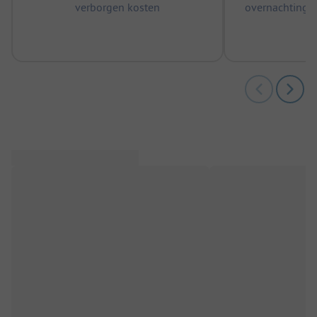
verborgen kosten
overnachtingen
m