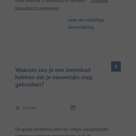
Deze recensie is automatisch vertaald.
Originele
en vies en waren pruimtoiletten zonder
beoordeling weergeven
handgrepen....en schoon is anders. Het zwembad
was te klein voor zoveel gasten en de lampen
Lees de volledige
hingen soms in het water....
beoordeling
.eerder teleurgesteld vertrokken.... Veel te duur
voor de staat
6
Waarom zou je een zwembad
hebben dat je nauwelijks mag
gebruiken?
Drums
De goed onderhouden en netjes aangelegde
camping voldoet grotendeels aan de