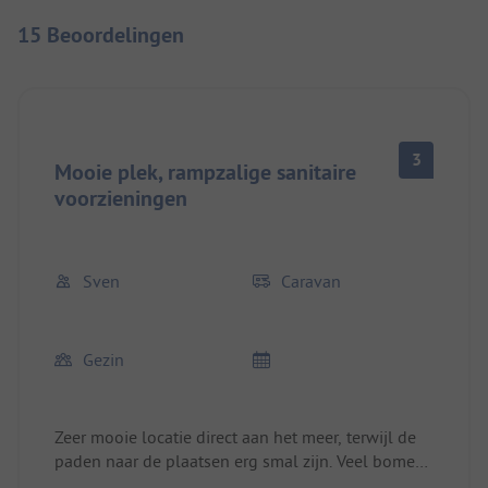
15 Beoordelingen
3
Mooie plek, rampzalige sanitaire
voorzieningen
Sven
Caravan
Gezin
Zeer mooie locatie direct aan het meer, terwijl de
paden naar de plaatsen erg smal zijn. Veel bomen
zijn in de paden gegroeid. Met een grote camper of