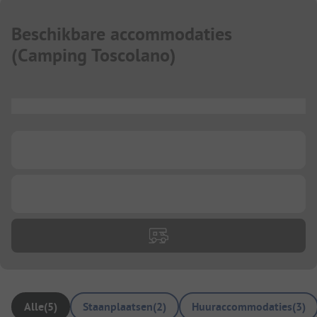
Beschikbare accommodaties
(
Camping Toscolano
)
...
...
...
Alle
(
5
)
Staanplaatsen
(
2
)
Huuraccommodaties
(
3
)