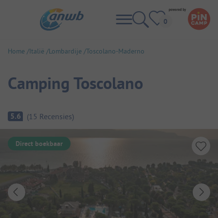
Home
Italië
Lombardije
Toscolano-Maderno
Camping Toscolano
Camping overzicht
5.6
(
15
Recensies
)
Direct boekbaar