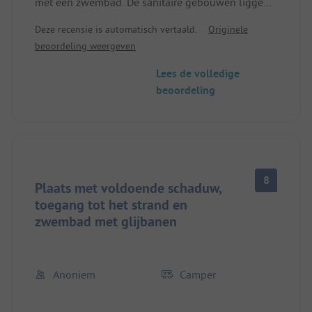
met een zwembad. De sanitaire gebouwen liggen
iets verder uit elkaar, waardoor je lange afstanden
Deze recensie is automatisch vertaald.
Originele
moet afleggen. Een fiets is aan te raden. Er zijn
beoordeling weergeven
goede winkelmogelijkheden en Punta Sabbioni is
goed met de fiets bereikbaar.
Lees de volledige
beoordeling
8
Plaats met voldoende schaduw,
toegang tot het strand en
zwembad met glijbanen
Anoniem
Camper