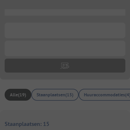
...
...
...
Alle
(
19
)
Staanplaatsen
(
15
)
Huuraccommodaties
(
4
Staanplaatsen
:
15
1/
5