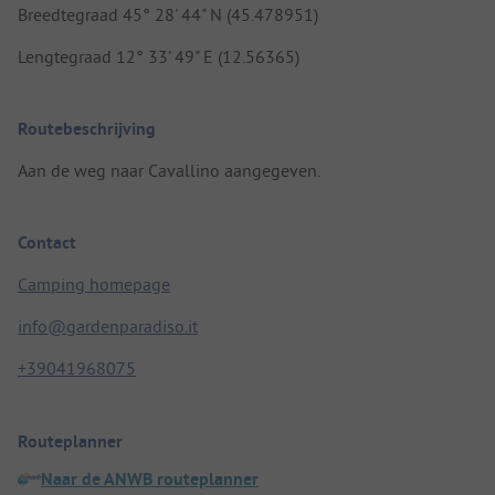
Breedtegraad 45° 28' 44" N (45.478951)
Lengtegraad 12° 33' 49" E (12.56365)
Routebeschrijving
Aan de weg naar Cavallino aangegeven.
Contact
Camping homepage
info@gardenparadiso.it
+39041968075
Routeplanner
Naar de ANWB routeplanner