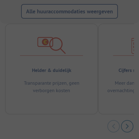
Alle huuraccommodaties weergeven
Helder & duidelijk
Cijfers s
Transparante prijzen, geen
Meer dan 5
verborgen kosten
overnachtingen
m