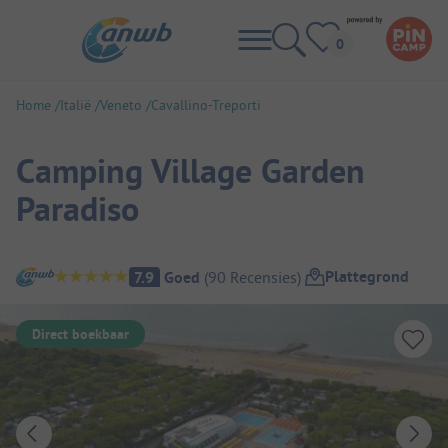
Home
Italië
Veneto
Cavallino-Treporti
Camping Village Garden
Paradiso
Camping overzicht
Plattegrond
7.9
Goed
(
90
Recensies
)
Direct boekbaar