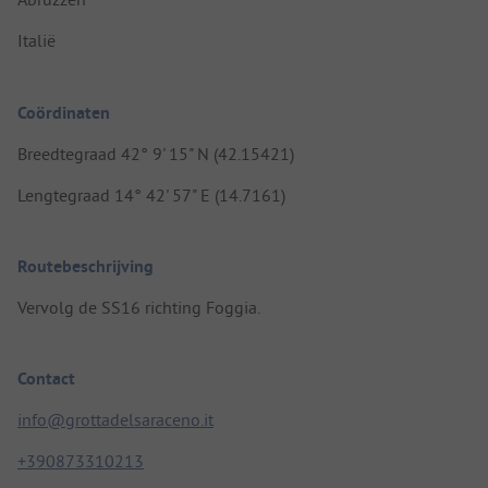
Italië
Coördinaten
Breedtegraad 42° 9' 15" N (42.15421)
Lengtegraad 14° 42' 57" E (14.7161)
Routebeschrijving
Vervolg de SS16 richting Foggia.
Contact
info@grottadelsaraceno.it
+390873310213