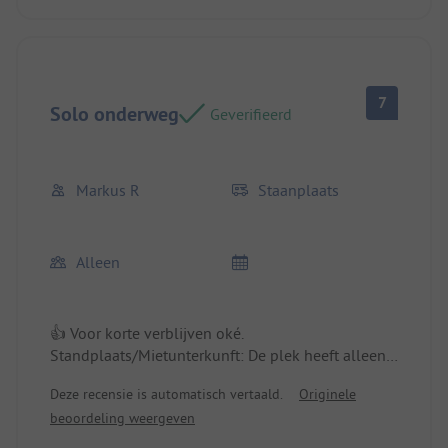
7
Solo onderweg
Geverifieerd
Markus R
Staanplaats
Alleen
👍 Voor korte verblijven oké.
Standplaats/Mietunterkunft: De plek heeft alleen
stroomaansluiting.
Deze recensie is automatisch vertaald.
Originele
beoordeling weergeven
👎 Het wifi is vaak traag en bovendien duur.
Vragen en wensen bij de digitale boeking worden