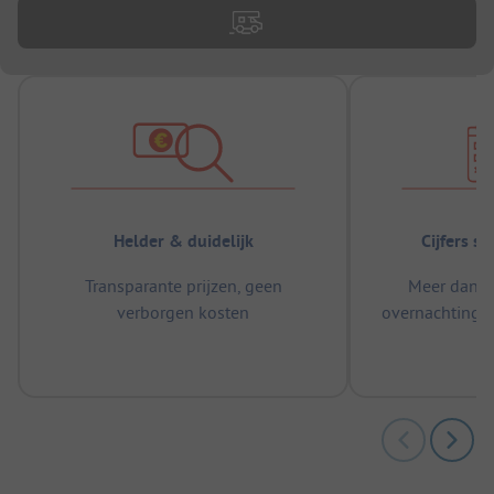
Helder & duidelijk
Cijfers s
Transparante prijzen, geen
Meer dan 5
verborgen kosten
overnachtingen
m