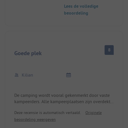
luidruchtig.
Lees de volledige
Het strand is kiezelachtig. De ligweiden zijn
beoordeling
gevuld met zand. Het water is heel helder maar
ondiep. De grote stenen zijn zompig.
8
Goede plek
Kilian
De camping wordt vooral gekenmerkt door vaste
kampeerders. Alle kampeerplaatsen zijn overdekt
met een net, de grond bestaat voornamelijk uit
Deze recensie is automatisch vertaald.
Originele
grind. Het uitzicht is geweldig en het is maar een
beoordeling weergeven
paar stappen naar het strand, het
zwembadgedeelte is ook goed. Het sanitair is erg