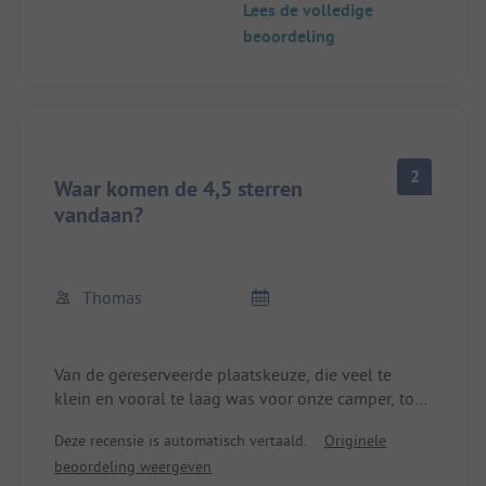
Lees de volledige
blijkbaar niet in overweging genomen of
beoordeling
beantwoord. Standplaats/Mietunterkunft:
Aansluitingen voor City-verswater en afvalwater
zouden het verblijf vergemakkelijken en
verbeteren.
2
Waar komen de 4,5 sterren
vandaan?
Thomas
Van de gereserveerde plaatskeuze, die veel te
klein en vooral te laag was voor onze camper, tot
het personeel bij de receptie (Duits helemaal niet,
Deze recensie is automatisch vertaald.
Originele
Engels met handen en voeten) en de slagboom -
beoordeling weergeven
onder de grond! Het strand is een kunstmatig