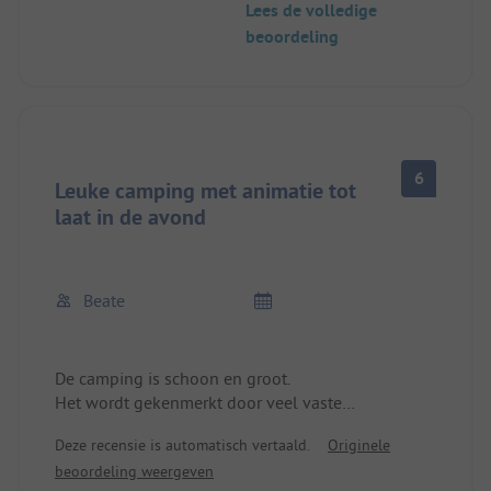
Lees de volledige
aan stond. We hebben de camping snel weer
beoordeling
verlaten!
6
Leuke camping met animatie tot
laat in de avond
Beate
De camping is schoon en groot.
Het wordt gekenmerkt door veel vaste
kampeerders.
Deze recensie is automatisch vertaald.
Originele
De hele camping is tot middernacht rumoerig
beoordeling weergeven
vanwege de animatie. Voor ons was het te