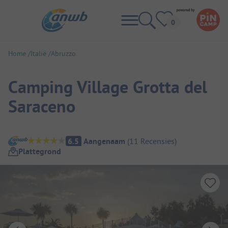
Home
Italië
Abruzzo
Camping Village Grotta del
Saraceno
Camping overzicht
6.5
Aangenaam
(
11
Recensies
)
Plattegrond