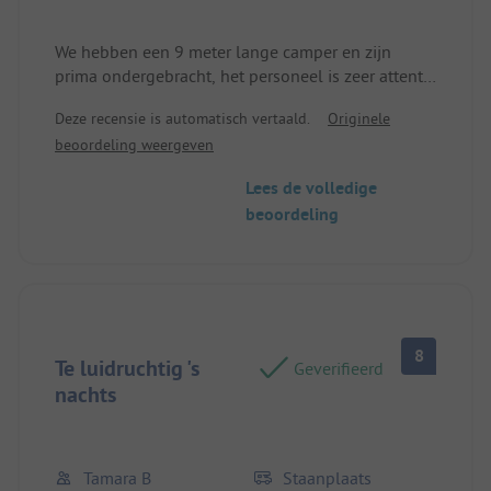
We hebben een 9 meter lange camper en zijn
prima ondergebracht, het personeel is zeer attent,
de plek is zeer goed onderhouden, de
Deze recensie is automatisch vertaald.
Originele
aanbiedingen zijn divers, je voelt je er heel goed!
beoordeling weergeven
De prijs past bij het aanbod.
Lees de volledige
beoordeling
8
Te luidruchtig 's
Geverifieerd
nachts
Tamara B
Staanplaats