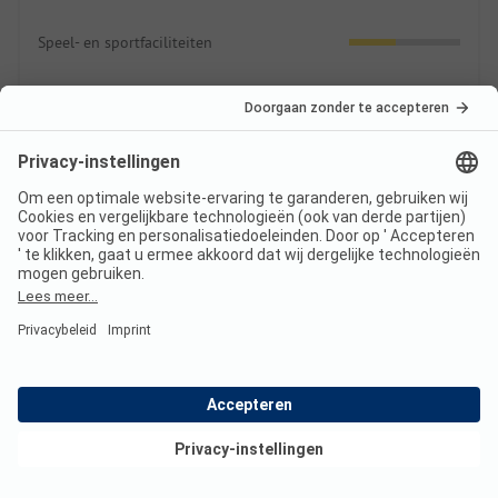
Speel- en sportfaciliteiten
Animatie
Zwemmen
2.5
Zwemmen in natuurwater
Zwembaden
Eten & drinken
4.0
Bekijk deals
Boodschappen