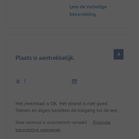
opgehoopte hoop aarde, je moet de dure
Lees de volledige
ligbedden nemen, want het is onmogelijk om op
beoordeling
de aarde te liggen. Alleen met zwemschoenen het
water in, want er wordt gewaarschuwd voor
anemonen. Nooit meer!
4
Plaats is aantrekkelijk.
T.
Het zwembad is OK. Het strand is niet goed.
Stenen en algen bezetten de toegang tot de zee.
Lawaai van repetities voor entertainment van
Deze recensie is automatisch vertaald.
Originele
ongeveer 22.00 uur tot ongeveer 1.00 uur. Res.
beoordeling weergeven
mail werd niet beantwoord, telefonische
informatie niet mogelijk, omdat de wachtlus altijd