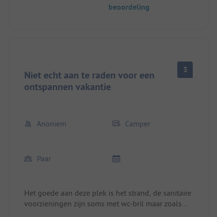
beoordeling
uitgerust, voorzien van horren, ruim en schoon.
Nadelen: airconditioning en Wi-Fi moeten extra
betaald worden, tijdens het seizoen gaat de
extreem luide muziek van het podium tot 02:00
uur 's ochtends en het personeel is niet bijzonder
behulpzaam.
3
Niet echt aan te raden voor een
ontspannen vakantie
Anoniem
Camper
Paar
Het goede aan deze plek is het strand, de sanitaire
voorzieningen zijn soms met wc-bril maar zoals
gebruikelijk zonder papier of zeep - de