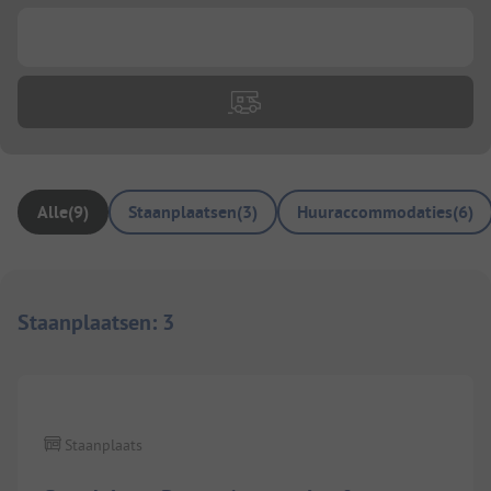
...
Alle
(
9
)
Staanplaatsen
(
3
)
Huuraccommodaties
(
6
)
Staanplaatsen
:
3
1/
2
Staanplaats