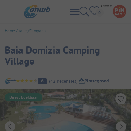
Home
Italië
Campania
Baia Domizia Camping
Village
Camping overzicht
Plattegrond
6
(
42
Recensies
)
Direct boekbaar