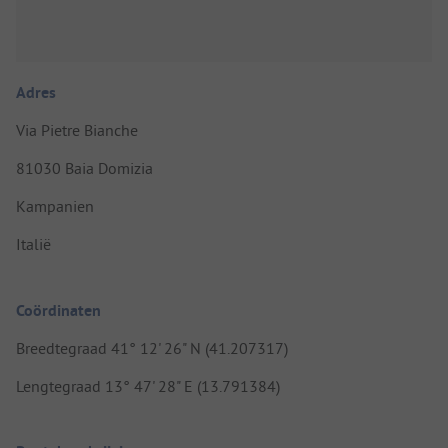
Adres
Via Pietre Bianche
81030 Baia Domizia
Kampanien
Italië
Coördinaten
Breedtegraad 41° 12' 26" N (41.207317)
Lengtegraad 13° 47' 28" E (13.791384)