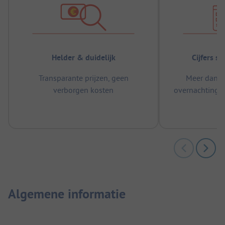
Helder & duidelijk
Cijfers s
Transparante prijzen, geen
Meer dan 5
verborgen kosten
overnachtingen
m
Algemene informatie