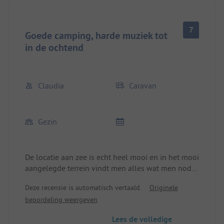
7
Goede camping, harde muziek tot
in de ochtend
Claudia
Caravan
Gezin
De locatie aan zee is echt heel mooi en in het mooi
aangelegde terrein vindt men alles wat men nodig
heeft: restaurant, fitnesscentrum, supermarkt,
Deze recensie is automatisch vertaald.
Originele
kledingwinkel, drogisterij en kampeerspullen. Er is
beoordeling weergeven
een groot zwembad met openingstijden en een
badmutsenplicht. Er zijn voldoende parkeer- en
Lees de volledige
vuilnisplaatsen. Onze bungalow was zeer goed