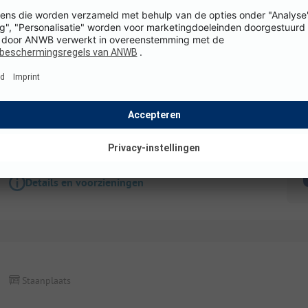
Staanplaats
Standaard "STANDARD PLATZ" Caravan/Vouwwa
Kampeerauto < 7.5 mt
Honden toegestaan
WiFi
K
Details en voorzieningen
Staanplaats