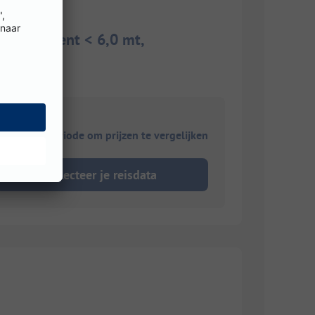
gen / Tent < 6,0 mt,
ies je reisperiode om prijzen te vergelijken
Selecteer je reisdata