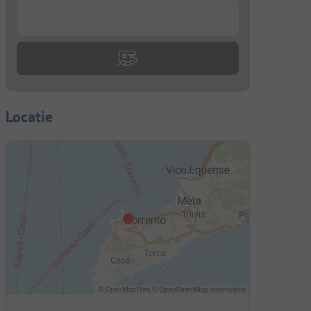
...
Locatie