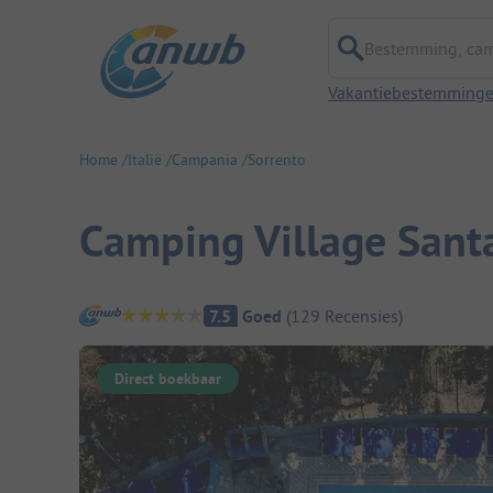
Bestemming, campi
Vakantiebestemming
Home
Italië
Campania
Sorrento
Camping Village Sant
Camping overzicht
7.5
Goed
(
129
Recensies
)
Direct boekbaar