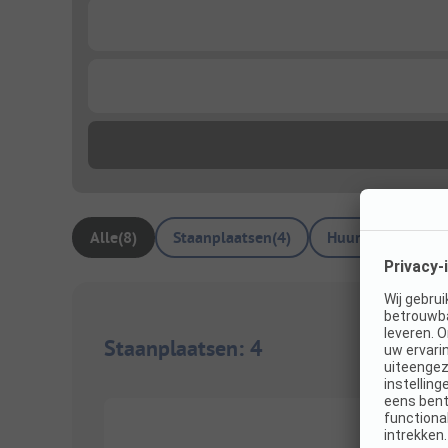
...
...
Alle
(
8
)
Staanplaatsen
(
4
)
Huuraccommodat
Staanplaatsen
:
4
1/
10