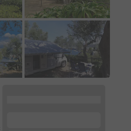
...
l
...
t