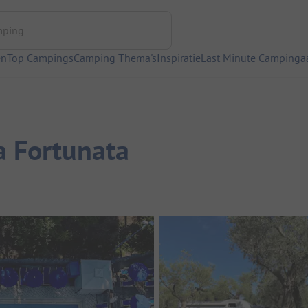
ng
en
Top Campings
Camping Thema's
Inspiratie
Last Minute Campinga
a Fortunata