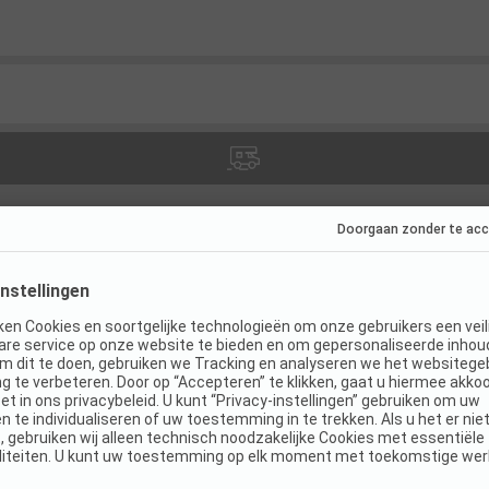
ies
(
4
)