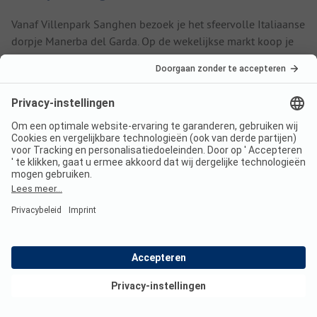
Vanaf Villenpark Sanghen bezoek je het sfeervolle Italiaanse
dorpje Manerba del Garda. Op de wekelijkse markt koop je
hier lokale lekkernijen zoals authentieke Italiaanse olijfolie,
streekkazen en watermeloencocktail. Breng een bezoek aan
de prachtige fresco's in de Romaanse parochiekerk Santa
Maria Assunta en de schitterende kerk Santa Lucia.
De reusachtige rots Rocca di Manerba
Een absoluut hoogtepunt is het beklimmen van de 217
meter hoge rots Rocca di Manerba. Onderweg trek je langs
het Museo della Rocca, waar je alles vindt over de
archeologische vondsten uit de streek. Vanaf de top geniet je
van een adembenemend uitzicht over het Gardameer en de
baai van Manerba.
Bekijk deals
Veelgestelde vragen over