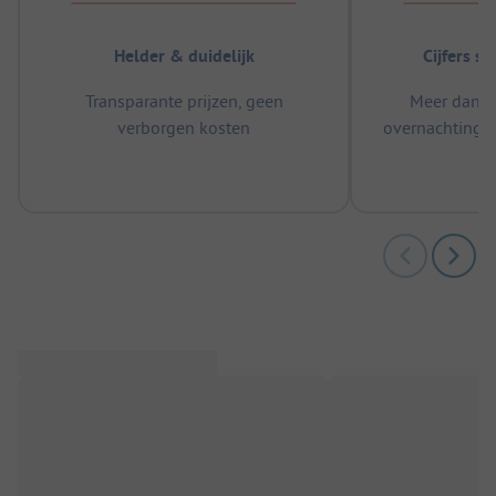
Helder & duidelijk
Cijfers s
Transparante prijzen, geen
Meer dan 5
verborgen kosten
overnachtingen
m