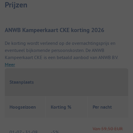
Prijzen
ANWB Kampeerkaart CKE korting 2026
De korting wordt verleend op de overnachtingsprijs en
eventueel bijkomende persoonskosten. De ANWB
Kampeerkaart CKE is een betaald aanbod van ANWB B.V.
Meer
Staanplaats
Hoogseizoen
Korting %
Per nacht
Van
59,50 EUR
01-07
-
31-08
-
5%