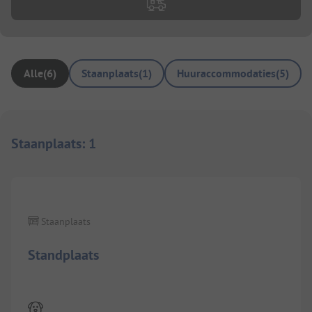
Alle
(
6
)
Staanplaats
(
1
)
Huuraccommodaties
(
5
)
Staanplaats
:
1
1/
8
Staanplaats
Standplaats