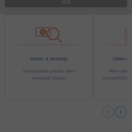
Helder & duidelijk
Cijfers s
Transparante prijzen, geen
Meer dan 5
verborgen kosten
overnachtingen
m