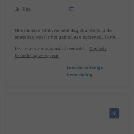
Rita
Drie mensen zitten de hele dag voor de tv in de
snackbar, waar is het gebrek aan personeel. Ik mis
ook de zogenaamde ADAC-standaard, alles is
Deze recensie is automatisch vertaald.
Originele
ouderwets en zelfs het kantoor is niet bezet als er
beoordeling weergeven
niemand is, je moet achteraf bellen, wat erg
onvriendelijk is.
Lees de volledige
beoordeling
9