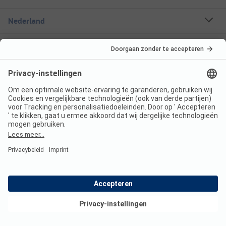
Nederland
Frankrijk
Italië
Kroatië
Oostenrijk
Vakantiebestemmingen
Boekbare campings
Een stacaravan huren
Over ANWB Camping