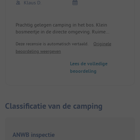
Klaus D.
Prachtig gelegen camping in het bos. Klein
bosmeertje in de directe omgeving. Ruime
plaatsen met elektriciteit en water in de buurt. We
Deze recensie is automatisch vertaald.
Originele
hebben een geweldige en ontspannen tijd gehad
beoordeling weergeven
en komen graag nog een keer.
Lees de volledige
beoordeling
Classificatie van de camping
ANWB inspectie