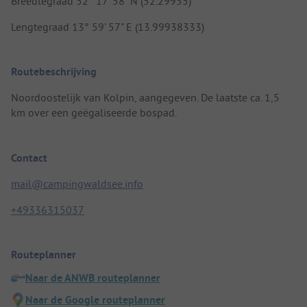
Breedtegraad 52° 17' 58" N (52.29955)
Lengtegraad 13° 59' 57" E (13.99938333)
Routebeschrijving
Noordoostelijk van Kolpin, aangegeven. De laatste ca. 1,5
km over een geëgaliseerde bospad.
Contact
mail@campingwaldsee.info
+49336315037
Routeplanner
Naar de ANWB routeplanner
Naar de Google routeplanner