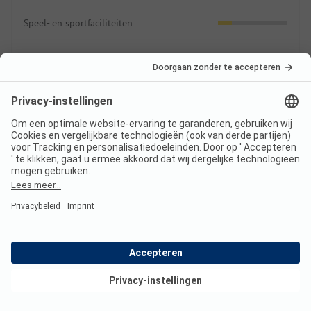
Speel- en sportfaciliteiten
Animatie
Zwemmen
3.3
Zwemmen in natuurwater
Zwembaden
Eten & drinken
2.5
Bekijk deals
Boodschappen