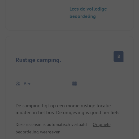
rioolaansluiting. Er is ook genoeg ruimte. De
Lees de volledige
sanitaire voorzieningen zijn goed, maar helaas
beoordeling
was één keer per dag schoonmaken niet genoeg.
Dit was echter te wijten aan enkele personen die
zich als een bijl in het bos gedroegen.
Het kleine restaurant heeft een beperkte keuze,
maar het eten is uitstekend!
8
Rustige camping.
Ben
De camping ligt op een mooie rustige locatie
midden in het bos. De omgeving is goed per fiets
te verkennen. De faciliteiten zijn in orde en schoon.
Deze recensie is automatisch vertaald.
Originele
Het personeel was vriendelijk. We komen zeker
beoordeling weergeven
nog een keer.