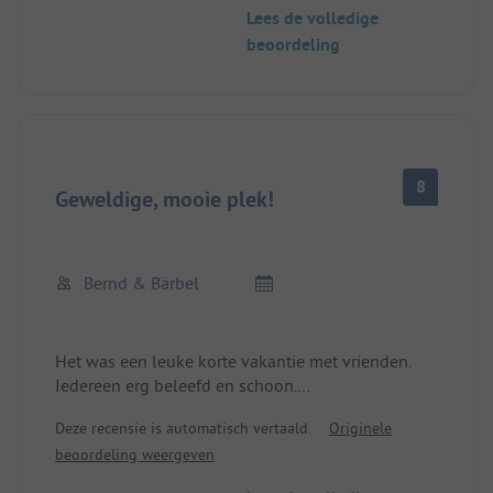
Al met al een degelijke camping, maar zonder het
Lees de volledige
absolute rapportcijfer te willen geven.
beoordeling
8
Geweldige, mooie plek!
Bernd & Bärbel
Het was een leuke korte vakantie met vrienden.
Iedereen erg beleefd en schoon.
Deze recensie is automatisch vertaald.
Originele
Helaas was er nauwelijks water in het meer, dat
beoordeling weergeven
werd gerepareerd.