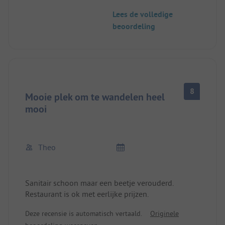
restaurant op de camping is goed en de bediening
Lees de volledige
is zeer vriendelijk, absoluut aan te raden. Wi-Fi is
beoordeling
zwak, maar werkt. De sanitaire voorzieningen zijn
schoon en functioneel. Wie rust zoekt, is hier aan
het verkeerde adres. Verder is het goed.
8
Mooie plek om te wandelen heel
mooi
Theo
Sanitair schoon maar een beetje verouderd.
Restaurant is ok met eerlijke prijzen.
Deze recensie is automatisch vertaald.
Originele