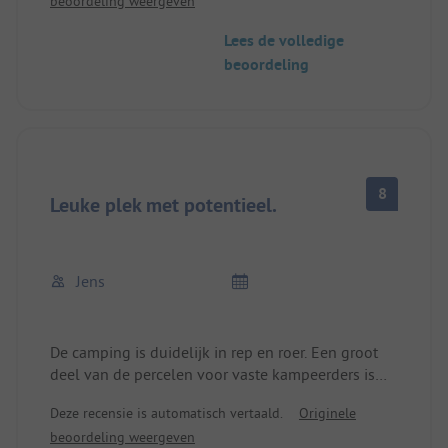
beoordeling weergeven
Lees de volledige
beoordeling
8
Leuke plek met potentieel.
Jens
De camping is duidelijk in rep en roer. Een groot
deel van de percelen voor vaste kampeerders is
gewoon schroot en wacht op de sloop. De
Deze recensie is automatisch vertaald.
Originele
seizoenplaatsen daarentegen zijn goed
beoordeling weergeven
aangelegd, vaak met elektriciteits-, water- en