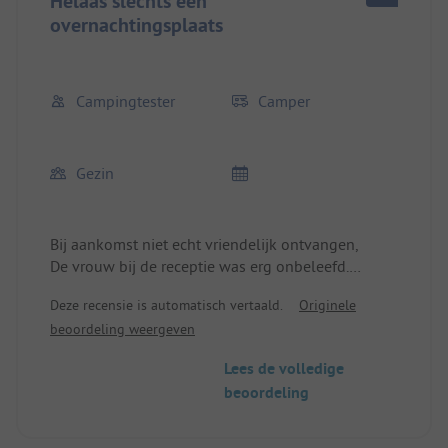
Helaas slechts één
overnachtingsplaats
Campingtester
Camper
Gezin
Bij aankomst niet echt vriendelijk ontvangen,
De vrouw bij de receptie was erg onbeleefd.
Deze recensie is automatisch vertaald.
Originele
Het restaurant op de camping was gesloten.
beoordeling weergeven
Daarom moesten we ongeveer 100 meter verderop
buiten de camping gaan eten.
Lees de volledige
Wat eruitzag als een gezellig restaurant met
beoordeling
Biergarten, was gewoon een snackbar.
Bijgerechten zoals salade was op..