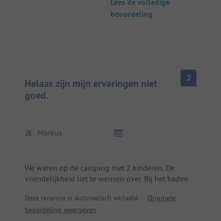
Lees de volledige
We zouden graag nog eens komen
beoordeling
2
Helaas zijn mijn ervaringen niet
goed.
Markus
We waren op de camping met 2 kinderen. De
vriendelijkheid liet te wensen over. Bij het baden
kregen we van de vaste kampeerders te horen dat
Deze recensie is automatisch vertaald.
Originele
we stil moesten zijn. En we waren echt niet
beoordeling weergeven
overdreven luidruchtig.