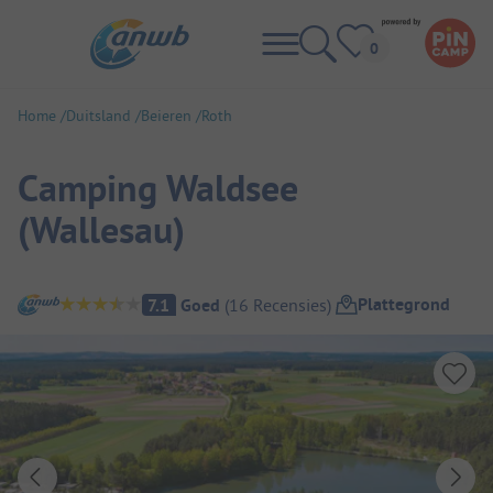
Home
Duitsland
Beieren
Roth
Camping Waldsee
(Wallesau)
Camping overzicht
Plattegrond
7.1
Goed
(
16
Recensies
)