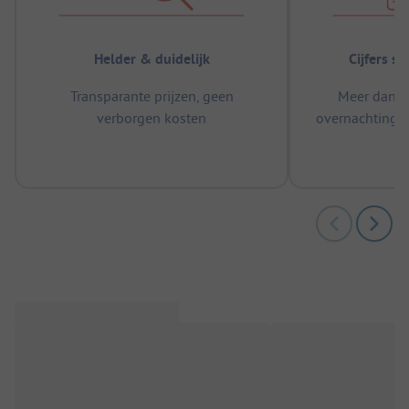
Helder & duidelijk
Cijfers s
Transparante prijzen, geen
Meer dan 5
verborgen kosten
overnachtingen
m