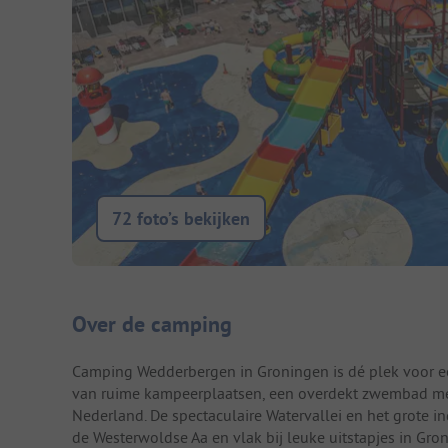
72 foto’s bekijken
Camping introductie
Over de camping
Camping Wedderbergen in Groningen is dé plek voor een
van ruime kampeerplaatsen, een overdekt zwembad met 
Nederland. De spectaculaire Watervallei en het grote in
de Westerwoldse Aa en vlak bij leuke uitstapjes in Gro