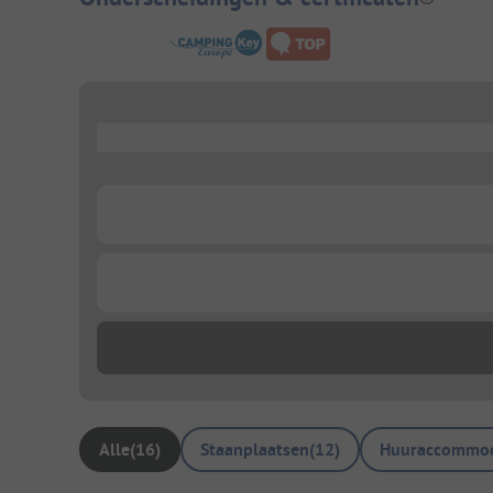
...
...
...
Alle
(
16
)
Staanplaatsen
(
12
)
Huuraccommod