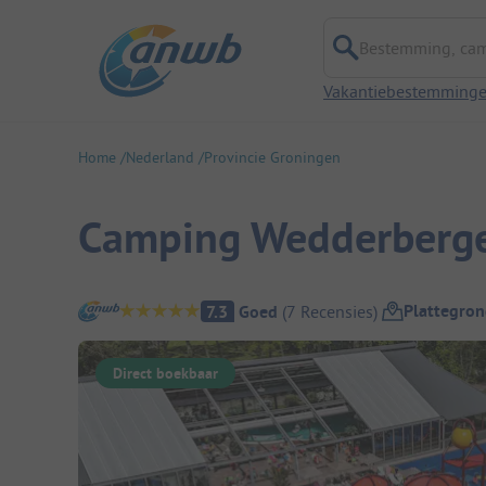
Bestemming, campi
Vakantiebestemming
Home
Nederland
Provincie Groningen
Camping Wedderberg
Camping overzicht
Plattegron
7.3
Goed
(
7
Recensies
)
Direct boekbaar