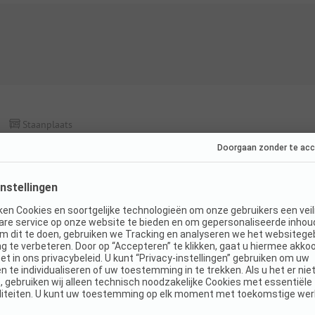
Staanplaats
Comfortplaats privé sanitair
Honden niet
WiFi
toegestaan
K
Details en voorzieningen