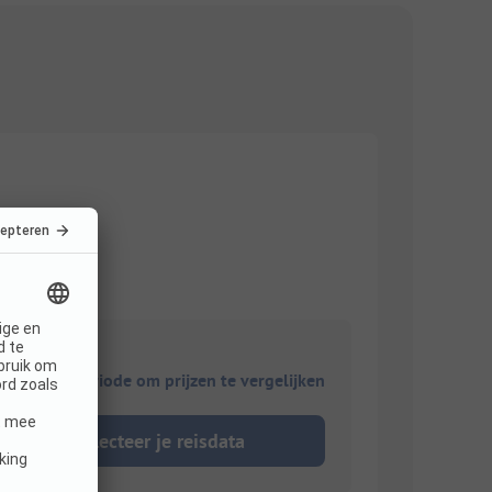
ies je reisperiode om prijzen te vergelijken
Selecteer je reisdata