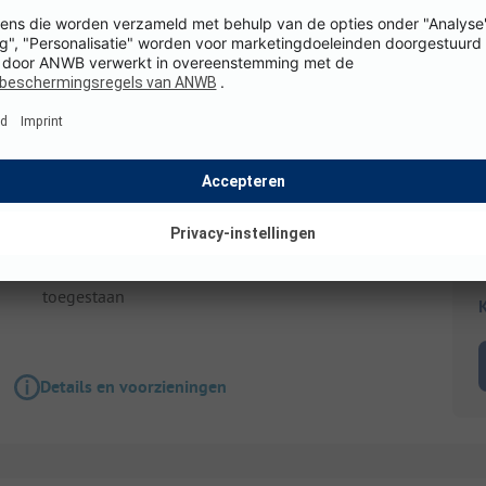
Staanplaats
Comfortplaats
Honden niet
WiFi
toegestaan
K
Details en voorzieningen