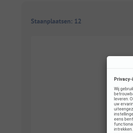
Staanplaatsen
:
12
1/
9