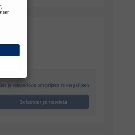
ies je reisperiode om prijzen te vergelijken
Selecteer je reisdata