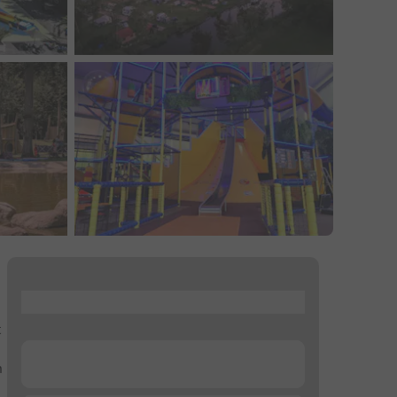
...
t
...
n