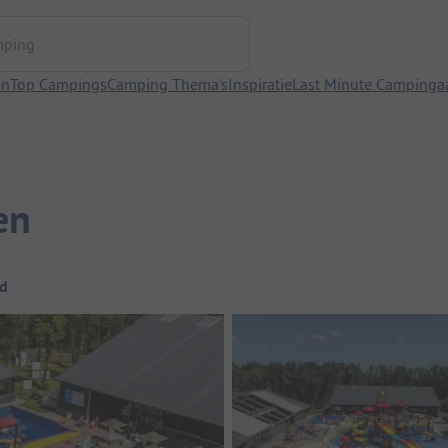
ng
en
Top Campings
Camping Thema's
Inspiratie
Last Minute Campinga
en
d