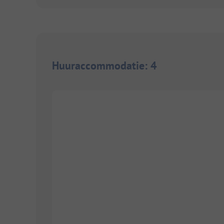
Huuraccommodatie
:
4
1/
10