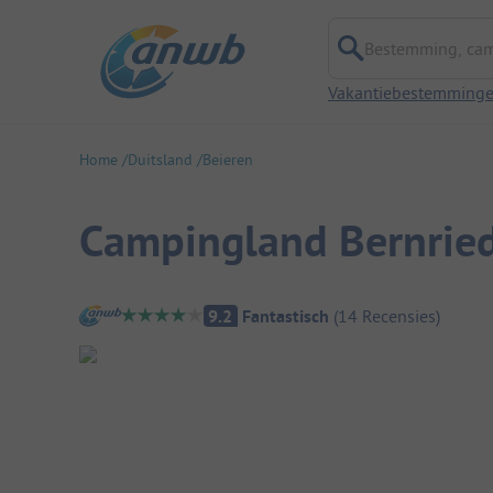
Bestemming, campi
Vakantiebestemming
Home
Duitsland
Beieren
Campingland Bernried
Camping overzicht
9.2
Fantastisch
(
14
Recensies
)