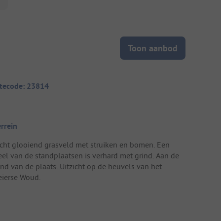
Toon aanbod
itecode: 23814
errein
icht glooiend grasveld met struiken en bomen. Een
eel van de standplaatsen is verhard met grind. Aan de
and van de plaats. Uitzicht op de heuvels van het
eierse Woud.