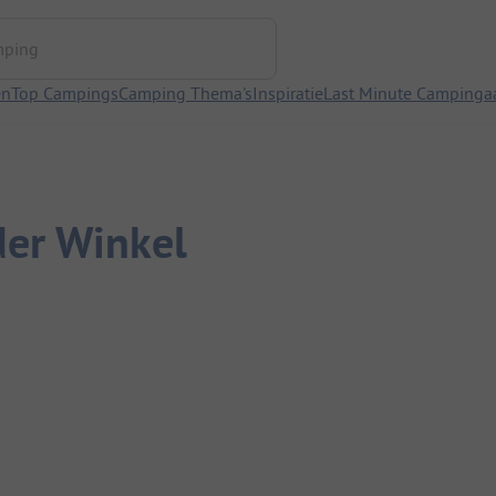
ng
en
Top Campings
Camping Thema's
Inspiratie
Last Minute Campinga
er Winkel