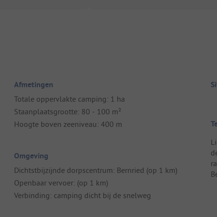
Afmetingen
S
Totale oppervlakte camping: 1 ha
Staanplaatsgrootte: 80 - 100 m²
T
Hoogte boven zeeniveau: 400 m
L
d
Omgeving
r
Dichtstbijzijnde dorpscentrum: Bernried (op 1 km)
B
Openbaar vervoer: (op 1 km)
Verbinding: camping dicht bij de snelweg