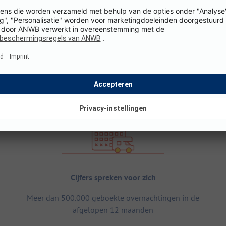
Cijfers spreken voor zich
Meer dan 500.000 geboekte overnachtingen in de
afgelopen 12 maanden