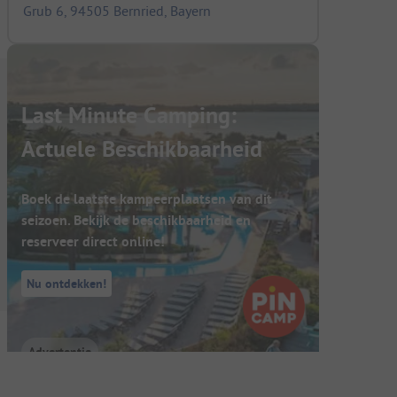
Grub 6, 94505 Bernried, Bayern
Last Minute Camping:
Actuele Beschikbaarheid
Boek de laatste kampeerplaatsen van dit
seizoen. Bekijk de beschikbaarheid en
reserveer direct online!
Nu ontdekken!