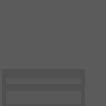
...
,
...