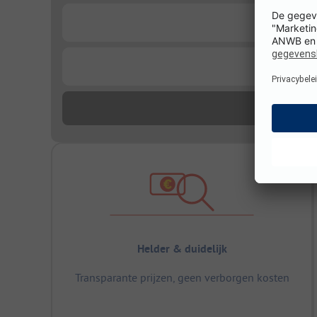
...
...
Helder & duidelijk
Transparante prijzen, geen verborgen kosten