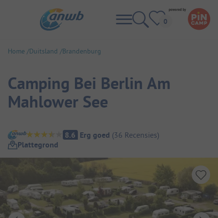
Home
Duitsland
Brandenburg
Camping Bei Berlin Am
Mahlower See
Camping overzicht
8.6
Erg goed
(
36
Recensies
)
Plattegrond