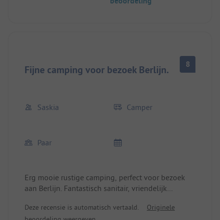
beoordeling
8
Fijne camping voor bezoek Berlijn.
Saskia
Camper
Paar
Erg mooie rustige camping, perfect voor bezoek
aan Berlijn. Fantastisch sanitair, vriendelijk
personeel. Broodjes te bestellen. Mooie plaatsen,
Deze recensie is automatisch vertaald.
Originele
met groen omzoomd. Op korte afstand van OV.
beoordeling weergeven