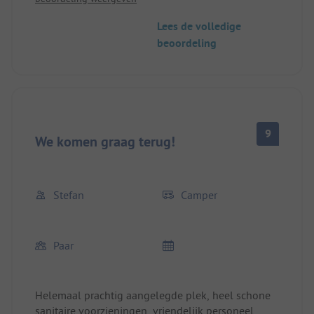
Bushalte bij de camping, wij zijn steeds op de fiets
naar het station gegaan en hebben de fietsen in de
Lees de volledige
trein meegenomen naar Berlijn. Ideaal!
beoordeling
9
We komen graag terug!
Stefan
Camper
Paar
Helemaal prachtig aangelegde plek, heel schone
sanitaire voorzieningen, vriendelijk personeel,