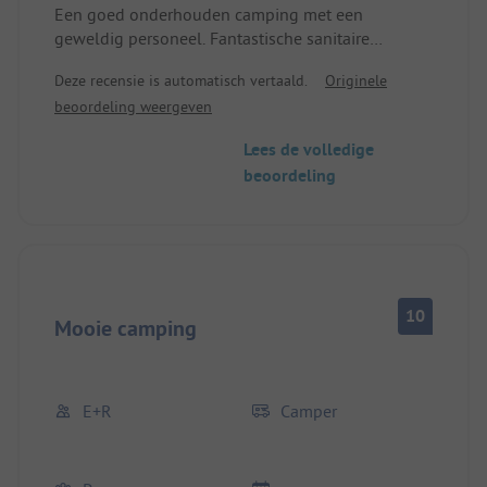
Een goed onderhouden camping met een
geweldig personeel. Fantastische sanitaire
voorzieningen. Helaas is er geen broodjesservice.
Deze recensie is automatisch vertaald.
Originele
beoordeling weergeven
Lees de volledige
beoordeling
10
Mooie camping
E+R
Camper