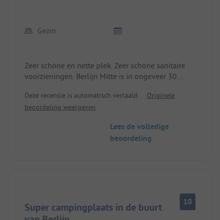
Gezin
Zeer schone en nette plek. Zeer schone sanitaire
voorzieningen. Berlijn Mitte is in ongeveer 30
minuten met de S-Bahn goed bereikbaar.
Deze recensie is automatisch vertaald.
Originele
Winkelmogelijkheden in het naburige dorp. We
beoordeling weergeven
komen graag terug.
Lees de volledige
beoordeling
10
Super campingplaats in de buurt
van Berlijn