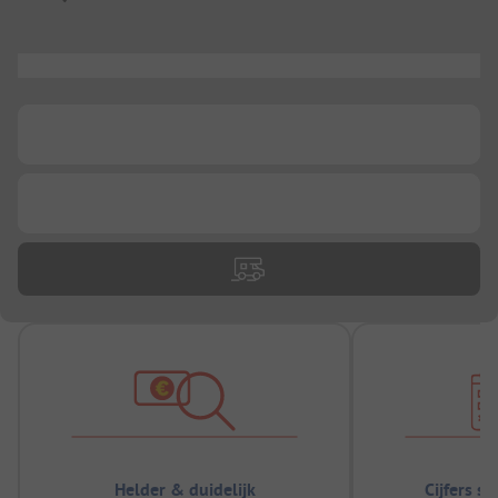
...
...
...
Helder & duidelijk
Cijfers s