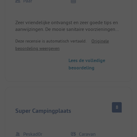
Paar
Zeer vriendelijke ontvangst en zeer goede tips en
aanwijzingen. De mooie sanitaire voorzieningen
waren erg schoon. Over het geheel genomen een
Deze recensie is automatisch vertaald.
Originele
prachtige, kleine plek. 's Nachts erg stil. Met de
beoordeling weergeven
fiets ben je snel bij de S-Bahn en in ca. 30 minuten
midden in Berlijn.
Lees de volledige
beoordeling
8
Super Campingplaats
Peskad0r
Caravan