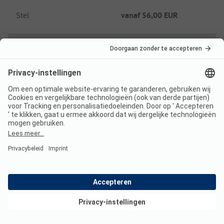
Stel
vanaf
56,00 EUR
Laagseizoen prijs per nacht
Gezin
vanaf
68,00 EUR
Stel
vanaf
56,00 EUR
Extra's
Bekijk deals
Toeristenbelasting
Inclusief