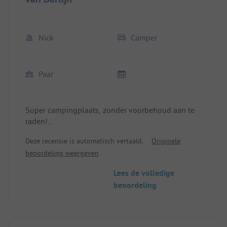
Nick
Camper
Paar
Super campingplaats, zonder voorbehoud aan te
raden!
Stroom en water aanwezig op de ruime
Deze recensie is automatisch vertaald.
Originele
staanplaats. Zeer schone, moderne sanitaire
beoordeling weergeven
voorzieningen. Vriendelijk personeel. Openbaar
vervoer op 100m van de camping, ongeveer 45
Lees de volledige
minuten en je bent in de metropool Berlijn! Altijd
beoordeling
weer graag!