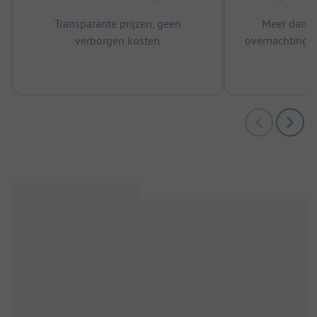
Transparante prijzen, geen
Meer dan 5
verborgen kosten
overnachtingen
m