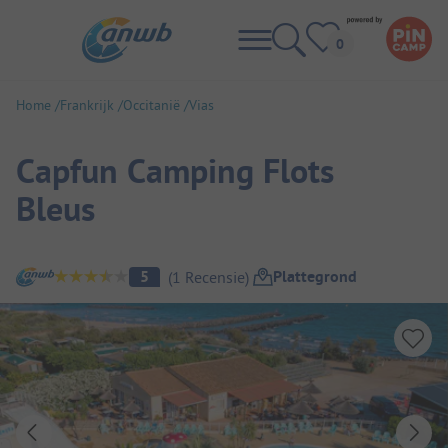
Home
Frankrijk
Occitanië
Vias
Capfun Camping Flots
Bleus
Camping overzicht
Plattegrond
5
(
1
Recensie
)