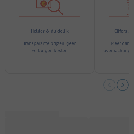
Helder & duidelijk
Cijfers s
Transparante prijzen, geen
Meer dan 5
verborgen kosten
overnachtingen
m