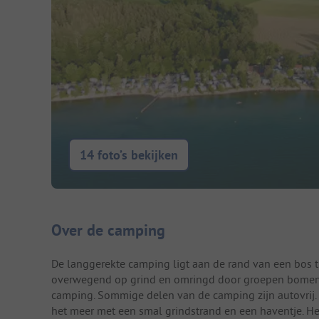
14 foto’s bekijken
Camping introductie
Over de camping
De langgerekte camping ligt aan de rand van een bos t
overwegend op grind en omringd door groepen bomen en
camping. Sommige delen van de camping zijn autovrij. 
het meer met een smal grindstrand en een haventje. Het