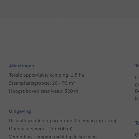
Afmetingen
T
Totale oppervlakte camping: 1,5 ha
L
Staanplaatsgrootte: 20 - 90 m²
g
Hoogte boven zeeniveau: 520 m
D
j
Omgeving
Dichtstbijzijnde dorpscentrum: Chieming (op 2 km)
T
Openbaar vervoer: (op 300 m)
O
Verbinding: camping dicht bij de snelweg