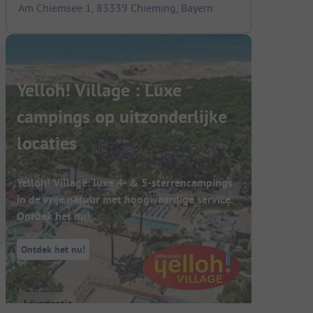
Am Chiemsee 1, 83339 Chieming, Bayern
Yelloh! Village : Luxe
campings op uitzonderlijke
locaties
Yelloh! Village: luxe 4- & 5-sterrencampings
in de vrije natuur met hoogwaardige service.
Ontdek het nu!
Ontdek het nu!