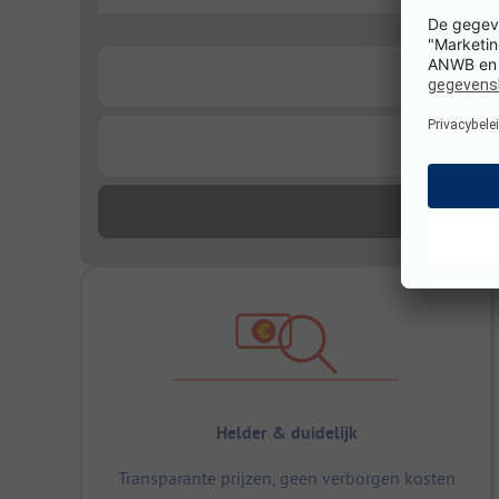
...
...
Helder & duidelijk
Transparante prijzen, geen verborgen kosten