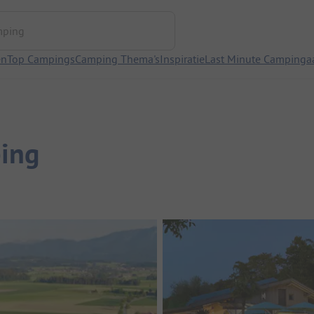
ng
en
Top Campings
Camping Thema's
Inspiratie
Last Minute Campinga
ing