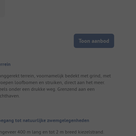
Toon aanbod
errein
anggerekt terrein, voornamelijk bedekt met grind, met
roepen loofbomen en struiken, direct aan het meer.
eels onder een drukke weg. Grenzend aan een
achthaven.
oegang tot natuurlijke zwemgelegenheden
ngeveer 400 m lang en tot 2 m breed kiezelstrand.