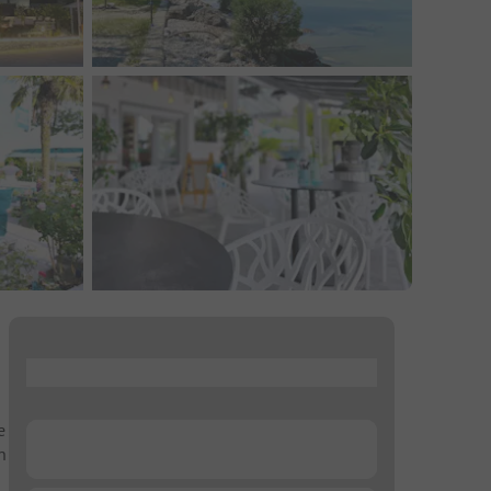
...
e
...
n