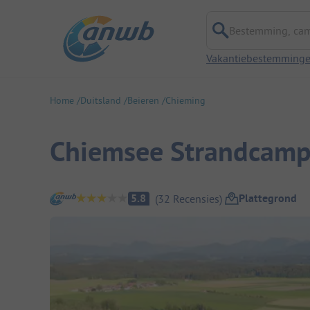
Bestemming, campi
Vakantiebestemming
Home
Duitsland
Beieren
Chieming
Chiemsee Strandcamp
Camping overzicht
Plattegrond
5.8
(
32
Recensies
)