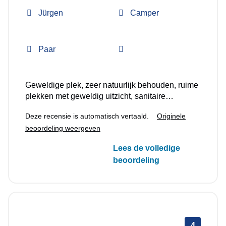
Jürgen
Camper
Paar
Geweldige plek, zeer natuurlijk behouden, ruime
plekken met geweldig uitzicht, sanitaire
voorzieningen schoon maar al wat ouder, strand
Deze recensie is automatisch vertaald.
Originele
is geweldig maar er is een steile weg ernaartoe.
beoordeling weergeven
Top bar met broodjesbestelling en zeer
vriendelijk personeel.
Lees de volledige
beoordeling
4