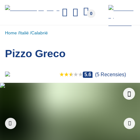
Home
Italië
Calabrië
Pizzo Greco
Camping overzicht
5.6
(
5
Recensies
)