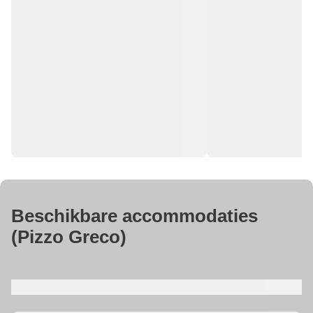
Beschikbare accommodaties
(
Pizzo Greco
)
...