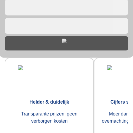
...
...
Helder & duidelijk
Cijfers sp
Transparante prijzen, geen
Meer dan 5
verborgen kosten
overnachtingen
m