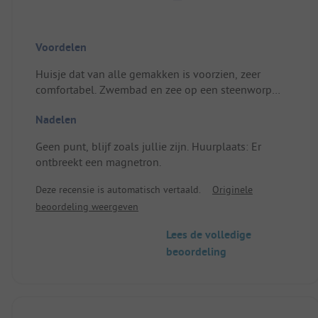
Voordelen
Huisje dat van alle gemakken is voorzien, zeer
comfortabel. Zwembad en zee op een steenworp
afstand, absolute rust. Animatie is heel vriendelijk,
Nadelen
uitstekende klimaat zonder benauwdheid.
Huurplaats: Zeer ruime hut met een supergrote
Geen punt, blijf zoals jullie zijn. Huurplaats: Er
koelkast.
ontbreekt een magnetron.
Deze recensie is automatisch vertaald.
Originele
beoordeling weergeven
Lees de volledige
beoordeling