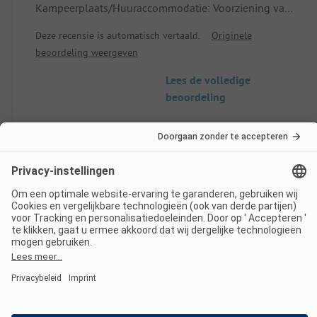
Kampeerplaats/Huuraccommodatie: Voorziening van
servies, zelfs toiletpapier ontbrak!
Deze recensie is automatisch vertaald.
Originele
beoordeling weergeven
Lees de volledige
beoordeling
8
Top Animatie
Geverifieerd
Sonia R
Huuraccommodatie
Gezin