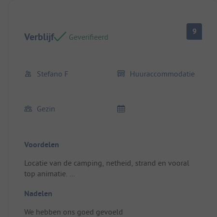
9
Verblijf
Geverifieerd
Stefano F
Huuraccommodatie
Gezin
Voordelen
Locatie van de camping, netheid, strand en vooral
top animatie.
Kampeerplaats/Huuraccommodatie: Netheid, leuke
Nadelen
accommodatie
We hebben ons goed gevoeld