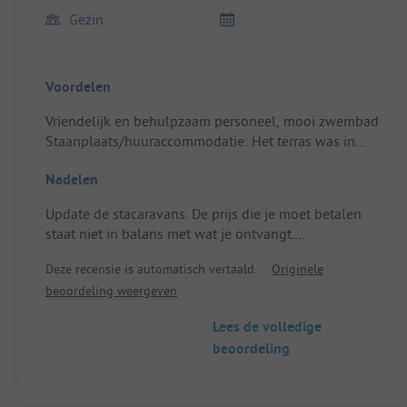
Gezin
Voordelen
Vriendelijk en behulpzaam personeel, mooi zwembad
Staanplaats/huuraccommodatie: Het terras was in
orde
Nadelen
Update de stacaravans. De prijs die je moet betalen
staat niet in balans met wat je ontvangt.
Staanplaats/huuraccommodatie: De boiler was zo
Deze recensie is automatisch vertaald.
Originele
klein dat deze slechts 5 minuten water had voor 4
beoordeling weergeven
personen. De keuken heeft veel meer spullen nodig
als je voedsel wilt bereiden. De stacaravan is oud en
Lees de volledige
je kunt de douche bijvoorbeeld niet aan de muur
beoordeling
hangen.