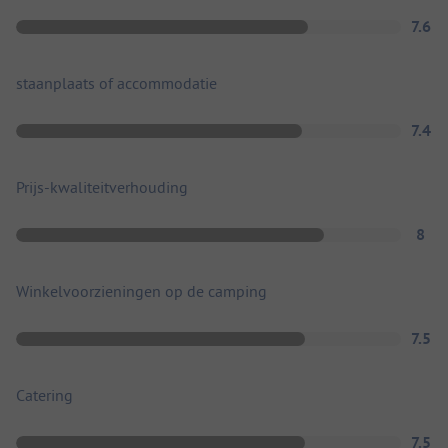
7.6
staanplaats of accommodatie
7.4
Prijs-kwaliteitverhouding
8
Winkelvoorzieningen op de camping
7.5
Catering
7.5