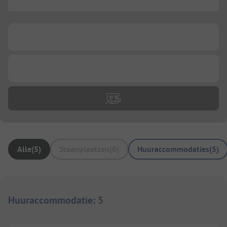
...
...
...
Alle
(
5
)
Staanplaatsen
(
0
)
Huuraccommodaties
(
5
)
Huuraccommodatie
:
5
1/
4