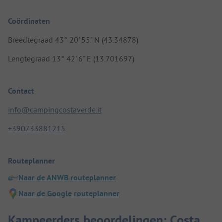
Coördinaten
Breedtegraad 43° 20' 55" N (43.34878)
Lengtegraad 13° 42' 6" E (13.701697)
Contact
info@campingcostaverde.it
+390733881215
Routeplanner
Naar de ANWB routeplanner
Naar de Google routeplanner
Kampeerders beoordelingen: Costa