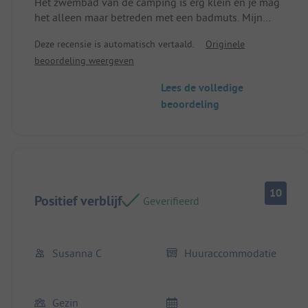
Het zwembad van de camping is erg klein en je mag
die ik kan aanbevelen, waaronder Potenza Picena en
het alleen maar betreden met een badmuts. Mijn
Loreto met de "Santuario della Santa Casa di Loreto".
bijna 16-jarige dochter vond dat niks, maar ze is op
Plek / huuraccommodatie: De mobile home was
Deze recensie is automatisch vertaald.
Originele
dit moment echt een tiener...
prima. Er is zelfs een klein televisietoestel in, zodat
beoordeling weergeven
we naar de Wereldbeker Voetbal konden kijken. De
airco, koelkast en douche waren goed!
Lees de volledige
beoordeling
10
Positief verblijf
Geverifieerd
Susanna C
Huuraccommodatie
Gezin