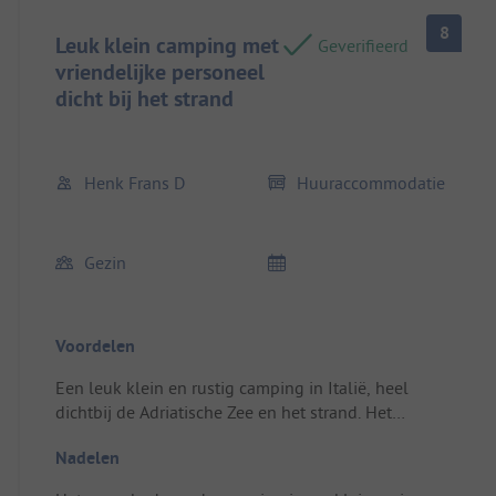
8
Leuk klein camping met
Geverifieerd
vriendelijke personeel
dicht bij het strand
Henk Frans D
Huuraccommodatie
Gezin
Voordelen
Een leuk klein en rustig camping in Italië, heel
dichtbij de Adriatische Zee en het strand. Het
personeel van de camping is vriendelijk. Bijna alle
Nadelen
gasten zijn Italianen, wat voor mij helemaal geen
probleem is. Er zijn mooie kleine dorpjes in de buurt,