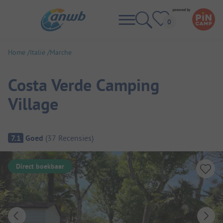
Home
Italië
Marche
Costa Verde Camping
Village
Camping overzicht
7.1
Goed
(
37
Recensies
)
Direct boekbaar