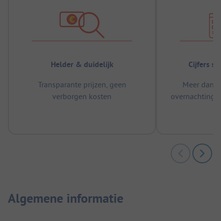
Helder & duidelijk
Cijfers s
Transparante prijzen, geen
Meer dan 5
verborgen kosten
overnachtingen
m
Algemene informatie