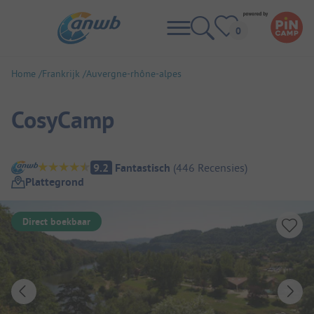
Home
Frankrijk
Auvergne-rhône-alpes
CosyCamp
Camping overzicht
9.2
Fantastisch
(
446
Recensies
)
Plattegrond
Direct boekbaar