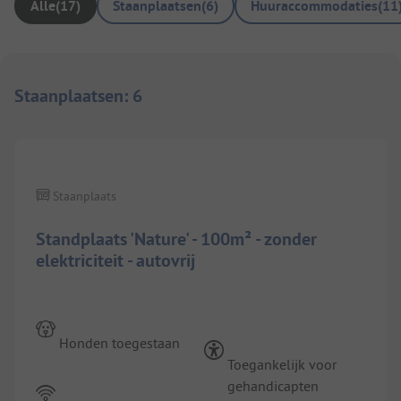
Alle
(
17
)
Staanplaatsen
(
6
)
Huuraccommodaties
(
11
Staanplaatsen
:
6
1/
9
Staanplaats
Standplaats 'Nature' - 100m² - zonder
elektriciteit - autovrij
Honden toegestaan
Toegankelijk voor
gehandicapten