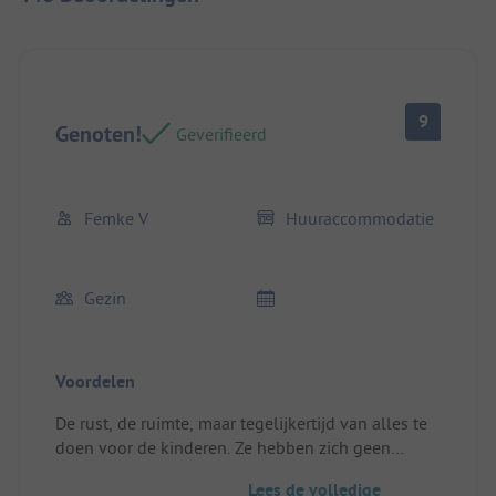
9
Genoten!
Geverifieerd
Femke V
Huuraccommodatie
Gezin
Voordelen
De rust, de ruimte, maar tegelijkertijd van alles te
doen voor de kinderen. Ze hebben zich geen
seconde verveeld. Bbqen onder de bomen in de
Lees de volledige
schaduw met uitzicht op de rivier en de bergen.