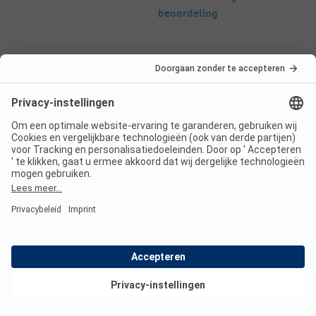
beoordeling
Echt top!
Standplaats/Huuraccommodatie: Prima! Ruim
genoeg. Hele ruime plek. Wij verbleven met opa
en oma en die hadden een eigen kant van de
cottage. Beide een eigen badkamer en een heel
ruim terras. Top!
9
Heerlijke camping
Geverifieerd
Kor Z
Staanplaats
Gezin
Voordelen
Bekijk deals
Schoon sanitair, prachtige locatie, veel
voorzieningen. Gratis kano's beschikbaar om op de