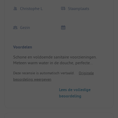
Christophe L
Staanplaats
Gezin
Voordelen
Schone en voldoende sanitaire voorzieningen.
Meteen warm water in de douche, perfecte
ontvangst.undefinedLocatie/Huisvesting: Ruim en
Deze recensie is automatisch vertaald.
Originele
beschut terrein. Dichtbij de multiveldsporten, maar
beoordeling weergeven
niet gestoord door lawaai. Toegang tot de rivier in
de buurt.
Lees de volledige
beoordeling