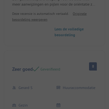
meer aanwijzingen en pijlen voor de oriëntatie zou
nuttig zijn.
Deze recensie is automatisch vertaald.
Originele
Locatie / Huuraccommodatie: De grond is wat hard
beoordeling weergeven
om de haringen van de tent in te zetten.
Lees de volledige
beoordeling
8
Zeer goed
Geverifieerd
Gerard S
Huuraccommodatie
Gezin