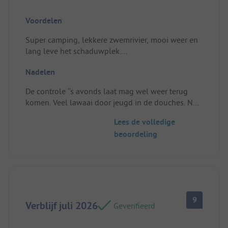
Voordelen
Super camping, lekkere zwemrivier, mooi weer en
lang leve het schaduwplek.
Standplaats/Huuraccommodatie: Pracht plekje bij
Nadelen
de rivier, mooi ruim
De controle ‘‘s avonds laat mag wel weer terug
komen. Veel lawaai door jeugd in de douches. Na
middernacht.
Lees de volledige
Standplaats/Huuraccommodatie: Die enen
beoordeling
buurman die maar meende dat zijn muziek luid
moest klinken. Goed opgelost na melding.
9
Verblijf juli 2026
Geverifieerd