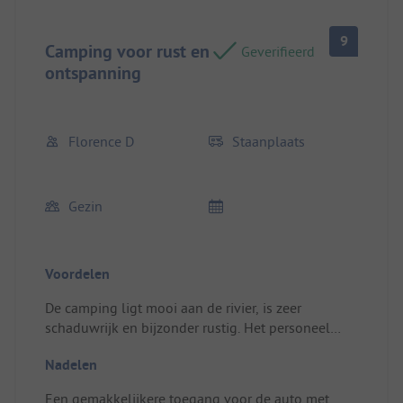
9
Camping voor rust en
Geverifieerd
ontspanning
Florence D
Staanplaats
Gezin
Voordelen
De camping ligt mooi aan de rivier, is zeer
schaduwrijk en bijzonder rustig. Het personeel
geeft uitstekend advies en is zeer vriendelijk.
Nadelen
Locatie / Huuraccommodatie: Mooie en ruime
locatie
Een gemakkelijkere toegang voor de auto met