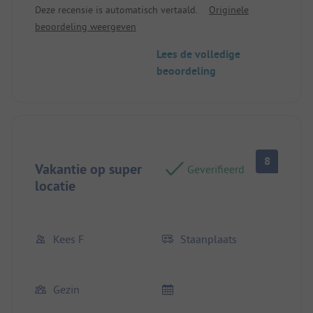
Deze recensie is automatisch vertaald.
Originele
Locatie/Huisvesting: Ruim, rustig. Schoon sanitair.
beoordeling weergeven
Tafel/koelkast/barbecue zijn ook erg handig.
Lees de volledige
beoordeling
8
Vakantie op super
Geverifieerd
locatie
Kees F
Staanplaats
Gezin