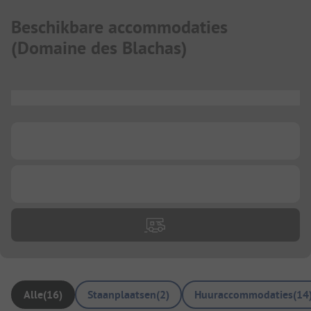
Beschikbare accommodaties
(
Domaine des Blachas
)
...
...
...
Alle
(
16
)
Staanplaatsen
(
2
)
Huuraccommodaties
(
14