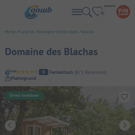
Home
Frankrijk
Auvergne-rhône-alpes
Salavas
Domaine des Blachas
Camping overzicht
9
Fantastisch
(
872
Recensies
)
Plattegrond
Direct boekbaar