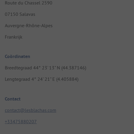
Route du Chassel 2590
07150 Salavas
Auvergne-Rhône-Alpes
Frankrijk
Coördinaten
Breedtegraad 44° 23' 13" N (44.387146)
Lengtegraad 4° 24' 21" E (4.405884)
Contact
contact@lesblachas.com
+33475880207