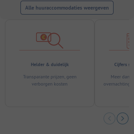
Alle huuraccommodaties weergeven
Helder & duidelijk
Cijfers s
Transparante prijzen, geen
Meer dan 5
verborgen kosten
overnachtingen
m