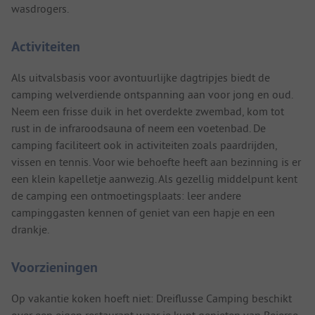
wasdrogers.
Activiteiten
Als uitvalsbasis voor avontuurlijke dagtripjes biedt de
camping welverdiende ontspanning aan voor jong en oud.
Neem een frisse duik in het overdekte zwembad, kom tot
rust in de infraroodsauna of neem een voetenbad. De
camping faciliteert ook in activiteiten zoals paardrijden,
vissen en tennis. Voor wie behoefte heeft aan bezinning is er
een klein kapelletje aanwezig. Als gezellig middelpunt kent
de camping een ontmoetingsplaats: leer andere
campinggasten kennen of geniet van een hapje en een
drankje.
Voorzieningen
Op vakantie koken hoeft niet: Dreiflusse Camping beschikt
over een eigen restaurant waar je kunt genieten van Beierse