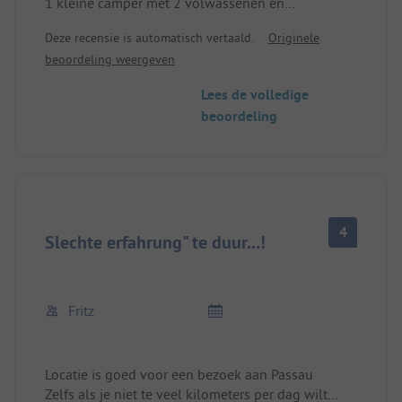
1 kleine camper met 2 volwassenen en
elektriciteit. Ik had zelfs onze 2 kleine honden
Deze recensie is automatisch vertaald.
Originele
onderschat, anders was het nog eens 4 euro per
beoordeling weergeven
hond geweest. Compleet overpriced voor wat er
aangeboden wordt. Sanitair erg retro, maar ok.
Lees de volledige
Als je iets wil eten in de pub, moet je dat vroeg
beoordeling
doen, die sluit om 20u. Eten was ok, alleen een
beetje klein.
4
Slechte erfahrung" te duur...!
Fritz
Locatie is goed voor een bezoek aan Passau
Zelfs als je niet te veel kilometers per dag wilt