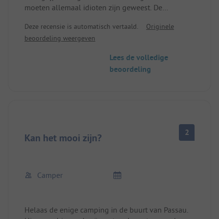
moeten allemaal idioten zijn geweest. De
kampeerplaatsen zijn geweldig. De sanitaire
Deze recensie is automatisch vertaald.
Originele
voorzieningen zijn ook geweldig. Ik weet niet wat
beoordeling weergeven
sommige mensen denken. Super restaurant. Dus
alles is goed.
Lees de volledige
beoordeling
2
Kan het mooi zijn?
Camper
Helaas de enige camping in de buurt van Passau.