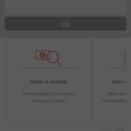
...
Helder & duidelijk
Cijfers s
Transparante prijzen, geen
Meer dan 5
verborgen kosten
overnachtingen
m