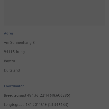
Adres
Am Sonnenhang 8
94113 Irring
Bayern
Duitsland
Coördinaten
Breedtegraad 48° 36' 22" N (48.606285)
Lengtegraad 13° 20' 46" E (13.346133)