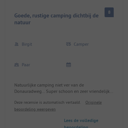
8
Goede, rustige camping dichtbij de
natuur
Birgit
Camper
Paar
Natuurlijke camping niet ver van de
Donauradweg... Super schoon en zeer vriendelijke,
ongedwongen eigenaren! Top, ik kom graag terug!
Deze recensie is automatisch vertaald.
Originele
beoordeling weergeven
Lees de volledige
beoordeling