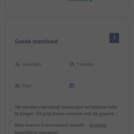
7
Goede standaard
Anoniem
Caravan
Paar
We werden vriendelijk ontvangen en hebben niets
te klagen. De prijs kwam overeen met de gegevens
op de website, dus geen verrassingen. Er zijn
Deze recensie is automatisch vertaald.
Originele
dagelijks verse broodjes zonder reservering. De
beoordeling weergeven
sanitaire voorzieningen hebben een retrolook,