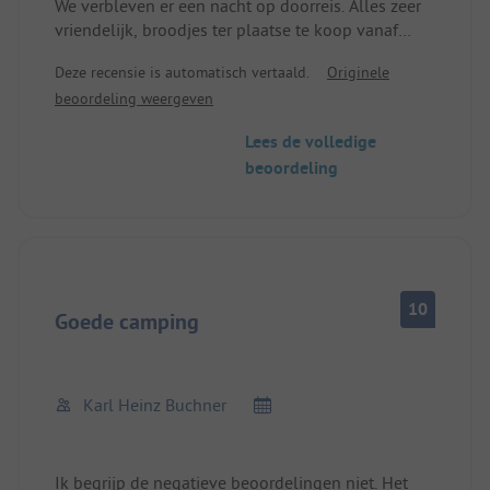
We verbleven er een nacht op doorreis. Alles zeer
vriendelijk, broodjes ter plaatse te koop vanaf
7u30. Wifi alleen bij de receptie.
Deze recensie is automatisch vertaald.
Originele
Ja, het is oud, maar schoon. Minpunt is de prijs.
beoordeling weergeven
Caravan, 2 volwassenen, 2 kinderen, elektra voor
58 euro.
Lees de volledige
beoordeling
10
Goede camping
Karl Heinz Buchner
Ik begrijp de negatieve beoordelingen niet. Het