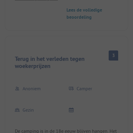
maar zijn schoon. De keuze van de kampeerplaats
Lees de volledige
is vrij. Het was erg rustig. De ligging ten opzichte
beoordeling
van de snelweg en Passau is ideaal.
3
Terug in het verleden tegen
woekerprijzen
Anoniem
Camper
Gezin
De camping is in de 18e eeuw blijven hangen. Het