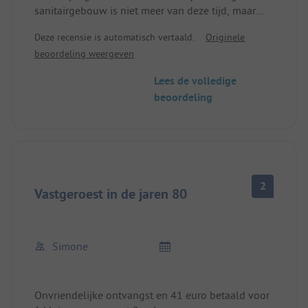
sanitairgebouw is niet meer van deze tijd, maar
gelukkig schoon. Je voelt je als in een
Deze recensie is automatisch vertaald.
Originele
zwembadomkleedruimte en alles is totaal
beoordeling weergeven
versleten. De prijzen doen denken aan een 4-
sterren camping, maar niets is minder waar 🤷‍♂️ 50€
Lees de volledige
voor een nacht met drie personen in de camper is
beoordeling
niet rechtvaardig voor de camping. Meer dan 30€
is oplichting.
2
Vastgeroest in de jaren 80
Simone
Onvriendelijke ontvangst en 41 euro betaald voor