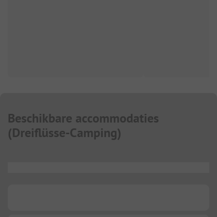
Beschikbare accommodaties
(
Dreiflüsse-Camping
)
...
...