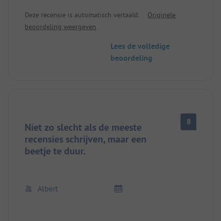
maken.
Deze recensie is automatisch vertaald.
Originele
Maar de prijs is veel te hoog voor wat er wordt
beoordeling weergeven
aangeboden.
Oude douche- en toiletvoorzieningen...!
Lees de volledige
Geen wifi op de staanplaats.
beoordeling
Waterkraan kapot op de plaats.
Geen lage prijzen in laagseizoen
8
Niet zo slecht als de meeste
recensies schrijven, maar een
beetje te duur.
Albert