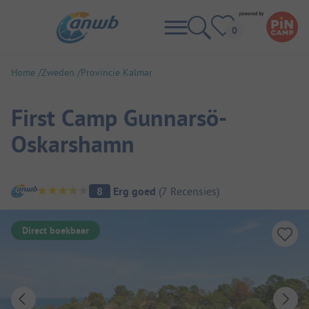
Home
Zweden
Provincie Kalmar
First Camp Gunnarsö-
Oskarshamn
Camping overzicht
8
Erg goed
(
7
Recensies
)
Direct boekbaar