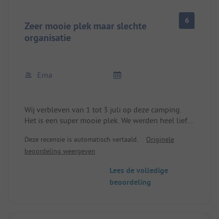
6
Zeer mooie plek maar slechte
organisatie
Erna
Wij verbleven van 1 tot 3 juli op deze camping.
Het is een super mooie plek. We werden heel lief
ontvangen en bediend bij de receptie. We hadden
Deze recensie is automatisch vertaald.
Originele
geboekt voor één nacht, met de optie voor een
beoordeling weergeven
tweede nacht. Helaas lukte het niet met de tweede
nacht op dezelfde camping. Hoewel onze camper
Lees de volledige
nog op de camping stond en we nog niet betaald
beoordeling
hadden, werd onze plaats verder verhuurd. Toen
we 's avonds terugkwamen van onze wandeling
uit Oskarshamm, stond er zowaar een caravan op
onze plaats. Het personeel vroeg ons toen om de