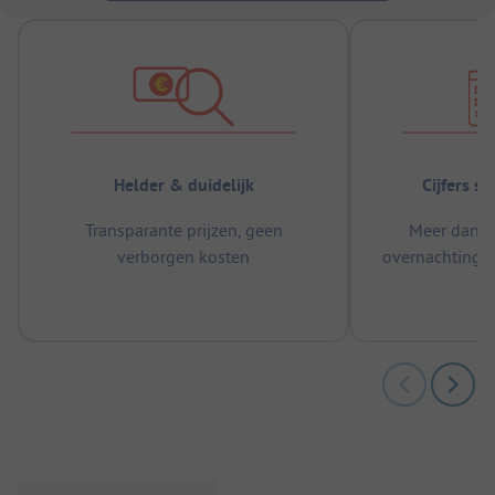
Helder & duidelijk
Cijfers s
Transparante prijzen, geen
Meer dan 5
verborgen kosten
overnachtingen
m