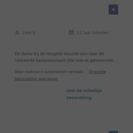
6
Uwe K.
11 Jaar Geleden
De dame bij de receptie stuurde ons naar de
verkeerde kampeerplaats (die was al gereserveerd)
en zei vervolgens dat we dom waren. De camping
Deze recensie is automatisch vertaald.
Originele
zelf is erg goed en zeer goed onderhouden.
beoordeling weergeven
Lees de volledige
beoordeling