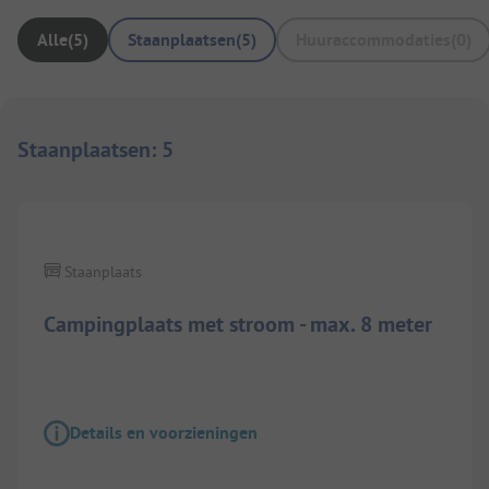
Alle
(
5
)
Staanplaatsen
(
5
)
Huuraccommodaties
(
0
)
Staanplaatsen
:
5
Staanplaats
Campingplaats met stroom - max. 8 meter
Details en voorzieningen