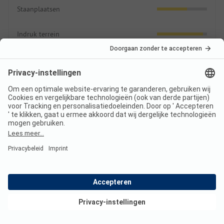
Staanplaatsen
Indruk terrein
Recreatie
2.8
Speel- en sportfaciliteiten
Animatie
Zwemmen
3.0
Zwemmen in natuurwater
Bekijk deals
Zwembaden