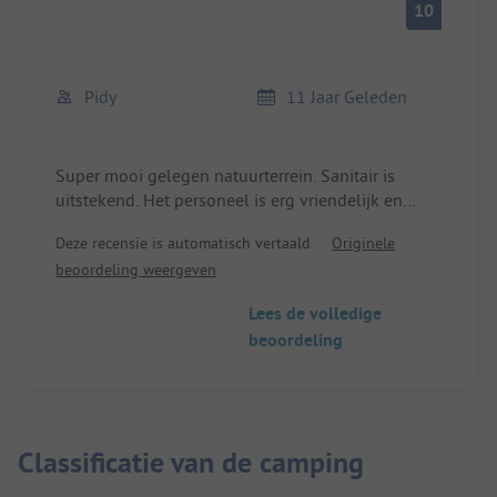
10
Pidy
11 Jaar Geleden
Super mooi gelegen natuurterrein. Sanitair is
uitstekend. Het personeel is erg vriendelijk en
meegaand.
Deze recensie is automatisch vertaald.
Originele
Qua ligging is dit de mooiste camping die we tot
beoordeling weergeven
nu toe in Zweden hebben bezocht.
Lees de volledige
beoordeling
Classificatie van de camping