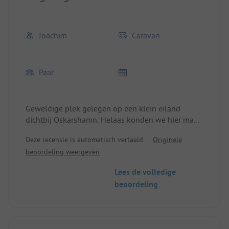
Joachim
Caravan
Paar
Geweldige plek gelegen op een klein eiland
dichtbij Oskarshamn. Helaas konden we hier maar
één nacht blijven, omdat we al op de terugweg
Deze recensie is automatisch vertaald.
Originele
waren. Deze plek staat echter definitief op ons
beoordeling weergeven
lijstje voor een volgend bezoek, dat dan ook
aanzienlijk langer zal zijn. Er zijn mogelijkheden
Lees de volledige
om te zwemmen, wandelen en fietsen, wat wil je
beoordeling
nog meer? Ontspanning of activiteiten van allerlei
aard, we hebben er enorm van genoten.