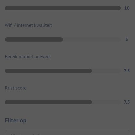
10
Wifi / internet kwaliteit
5
Bereik mobiel netwerk
7.5
Rust-score
7.5
Filter op