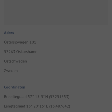
Adres
Östersjövägen 101
57263 Oskarshamn
Ostschweden
Zweden
Coördinaten
Breedtegraad 57° 15' 5" N (57.251553)
Lengtegraad 16° 29' 15" E (16.487642)