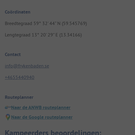
Coördinaten
Breedtegraad 59° 32' 44" N (59.545769)
Lengtegraad 13° 20' 29" E (13.34166)
Contact
info@frykenbaden.se
+4655440940
Routeplanner
Naar de ANWB routeplanner
Naar de Google routeplanner
Kampeerders beoordelingen: