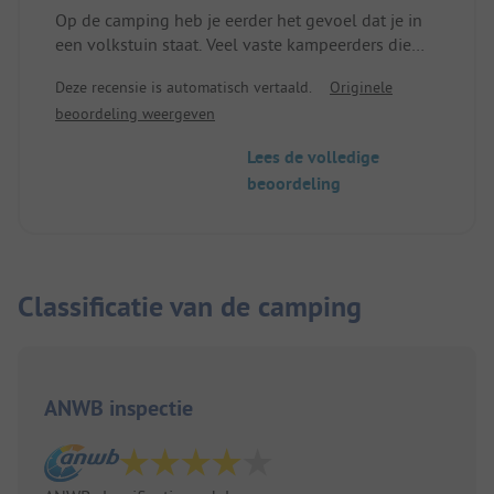
Op de camping heb je eerder het gevoel dat je in
een volkstuin staat. Veel vaste kampeerders die
hun plaatsen identiek hebben ingericht. Het
Deze recensie is automatisch vertaald.
Originele
eerstvolgende dorp is ongeveer 6 km verderop
beoordeling weergeven
met veel lege winkels.
Het sanitair is eenvoudig maar oké.
Lees de volledige
beoordeling
Classificatie van de camping
ANWB inspectie