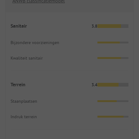
ANWB classificatiemodel
Sanitair
3.8
Bijzondere voorzieningen
Kwaliteit sanitair
Terrein
3.4
Staanplaatsen
Indruk terrein