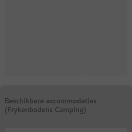
Beschikbare accommodaties
(
Frykenbodens Camping
)
...