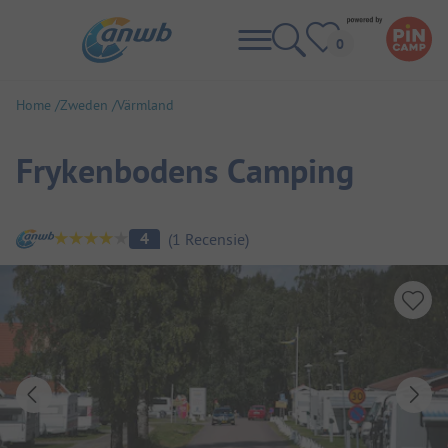
Home
Zweden
Värmland
Frykenbodens Camping
Camping overzicht
4
(
1
Recensie
)