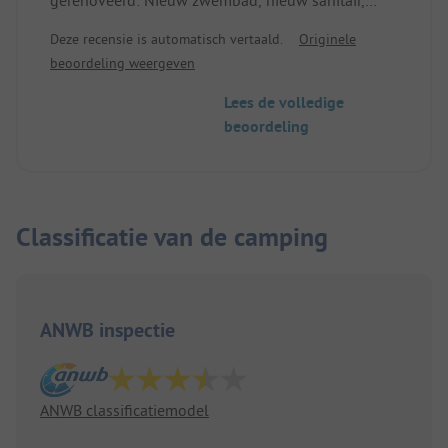
daardoor veel bouwlawaai. Schoon terrein,
Deze recensie is automatisch vertaald.
Originele
plaatsen met veel ruimte. Mooie mogelijkheid
beoordeling weergeven
voor wandelingen en trim-dich direct vanaf de
camping.
Lees de volledige
beoordeling
Classificatie van de camping
ANWB inspectie
ANWB classificatiemodel