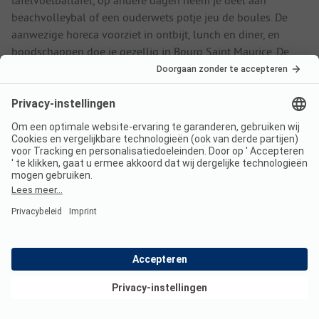
tafelvoetbaltafel, op andere dagen neem je deel aan
beachvolleybal of een ouderwets potje jeu de boules. De
aanwezige horeca voorziet in ontbijt, lunch en diner, en
boodschappen doe je gezellig in Bourg Saint Maurice. De
camping verhuurt tevens barbecues, koelkasten én
mountainbikes.
Proef de natuur rond Huttopia Bourg Saint
Maurice
De Alpen en nationaal park Vanoise trakteren op
spectaculaire uitzichten en herbergen bovendien marmotten,
steenbokken en roofvogels. Verrekijker en wandelschoenen
mee vanaf Huttopia Bourg Saint Maurice. Pak de
nabijgelegen kabelbaan om te boogschieten of juist
yogasessies te doen. Informeer naar alle buitensporten bij de
receptie In het gemoedelijke Bourg Saint Maurice winkel je
Bekijk deals
of proef je de Savoie-kaas (weekmarkt op zaterdagochtend).