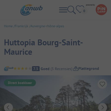
Home
Frankrijk
Auvergne-rhône-alpes
Huttopia Bourg-Saint-
Maurice
Camping overzicht
Plattegrond
7.3
Goed
(
3
Recensies
)
Direct boekbaar