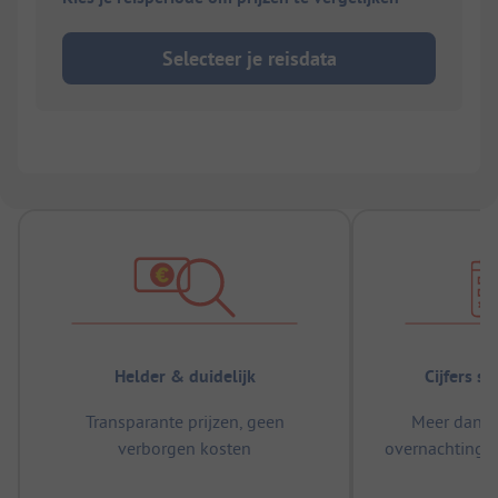
Selecteer je reisdata
Helder & duidelijk
Cijfers s
Transparante prijzen, geen
Meer dan 5
verborgen kosten
overnachtingen
m