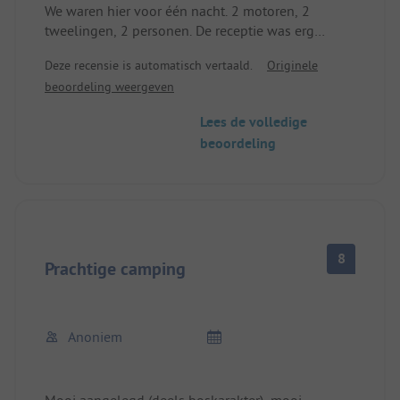
We waren hier voor één nacht. 2 motoren, 2
tweelingen, 2 personen. De receptie was erg
aardig en sprak zelfs Duits met ons. We hadden
Deze recensie is automatisch vertaald.
Originele
een staanplaats zonder steom, ver van de weg,
beoordeling weergeven
dus het was erg rustig. Later kregen we een
schotel met regionale producten, wijn en bier voor
Lees de volledige
een redelijke prijs. Het sanitair was prima, maar
beoordeling
uniseks. We vonden het hier leuk.
8
Prachtige camping
Anoniem
Mooi aangelegd (deels boskarakter), mooi