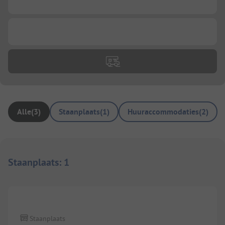
...
...
Alle
(
3
)
Staanplaats
(
1
)
Huuraccommodaties
(
2
)
Staanplaats
:
1
1/
6
Staanplaats