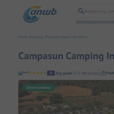
Bestemming, campi
Vakantiebestemming
Home
Frankrijk
Provence Alpes-Côte d'Azur
Campasun Camping Int
Camping overzicht
Plat
9
Erg goed
(
532
Recensies
)
Direct boekbaar