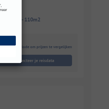
l sanitair - 110m2
ies je reisperiode om prijzen te vergelijken
Selecteer je reisdata