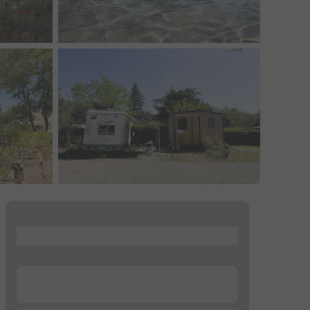
...
...
n