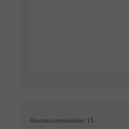
Huuraccommodatie
:
13
1/
6