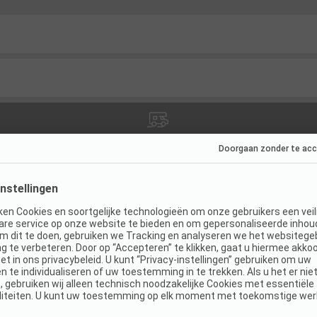
ties
(
13
)