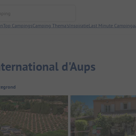
ng
en
Top Campings
Camping Thema's
Inspiratie
Last Minute Campinga
ernational d'Aups
tegrond