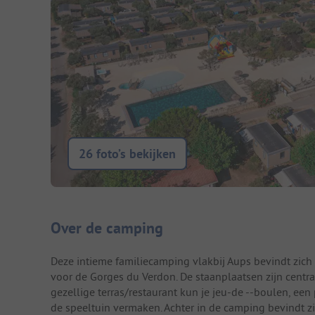
26 foto’s bekijken
Camping introductie
Over de camping
Deze intieme familiecamping vlakbij Aups bevindt zic
voor de Gorges du Verdon. De staanplaatsen zijn cent
gezellige terras/restaurant kun je jeu-de --boulen, een 
de speeltuin vermaken. Achter in de camping bevindt 