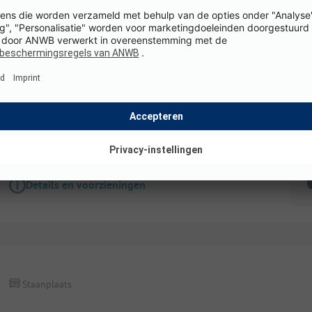
Staanplaats
Zeer comfortabele staanplaats met individuee
Honden toegestaan
WiFi
K
Details en voorzieningen
Staanplaats