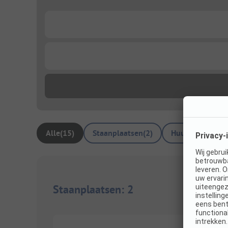
...
...
Alle
(
15
)
Staanplaatsen
(
2
)
Huuraccommoda
Staanplaatsen
:
2
1/
8