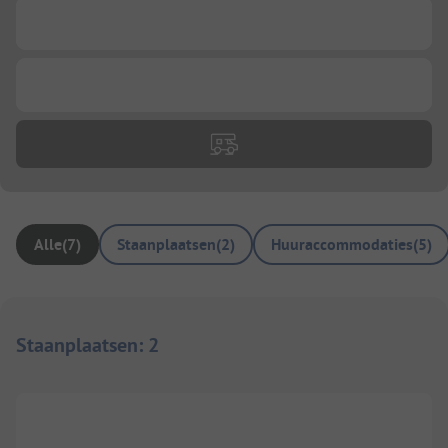
...
...
Alle
(
7
)
Staanplaatsen
(
2
)
Huuraccommodaties
(
5
)
Staanplaatsen
:
2
1/
8