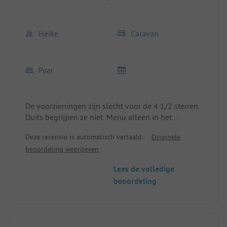
Heike
Caravan
Paar
De voorzieningen zijn slecht voor de 4 1/2 sterren.
Duits begrijpen ze niet. Menu alleen in het
Italiaans en het Engels. WLAN is erg zwak. Wie
Deze recensie is automatisch vertaald.
Originele
geen 2 stroomkabels kan koppelen, heeft slechte
beoordeling weergeven
kaarten bij de afstanden naar de stroompunten. Je
mag je plek niet zelf kiezen, je krijgt deze
Lees de volledige
toegewezen. Of neem het of ga. Vriendelijk maar
beoordeling
beslist. We zullen hier niet meer heen gaan.