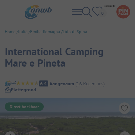
Home
Italië
Emilia-Romagna
Lido di Spina
International Camping
Mare e Pineta
Camping overzicht
6.4
Aangenaam
(
16
Recensies
)
Plattegrond
Direct boekbaar