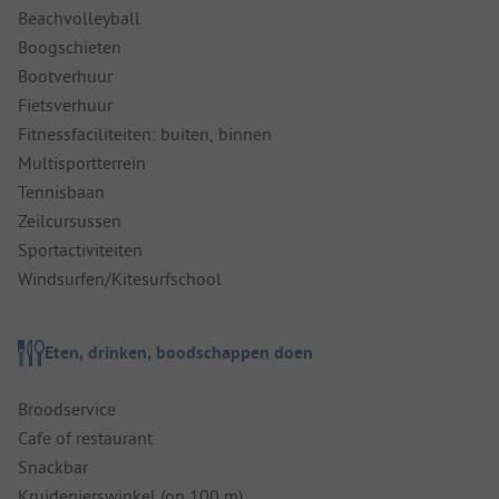
Beachvolleyball
Boogschieten
Bootverhuur
Fietsverhuur
Fitnessfaciliteiten: buiten, binnen
Multisportterrein
Tennisbaan
Zeilcursussen
Sportactiviteiten
Windsurfen/Kitesurfschool
Eten, drinken, boodschappen doen
Broodservice
Cafe of restaurant
Snackbar
Kruidenierswinkel (op 100 m)