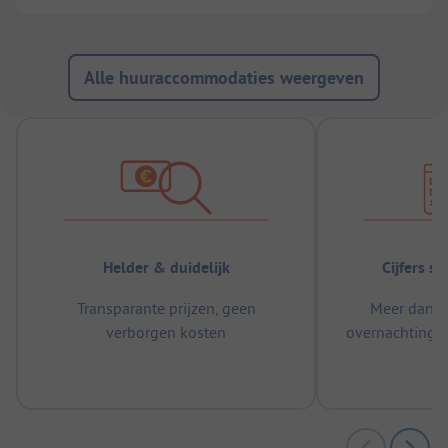
Alle huuraccommodaties weergeven
Helder & duidelijk
Cijfers s
Transparante prijzen, geen
Meer dan 5
verborgen kosten
overnachtingen
m