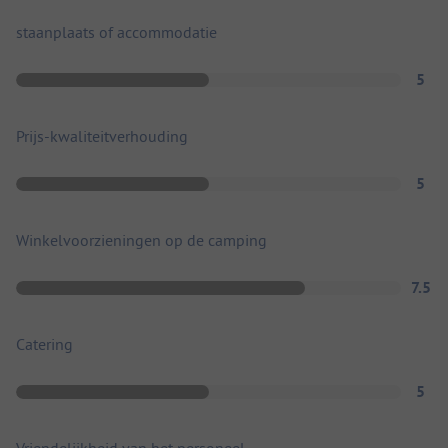
staanplaats of accommodatie
5
Prijs-kwaliteitverhouding
5
Winkelvoorzieningen op de camping
7.5
Catering
5
Vriendelijkheid van het personeel