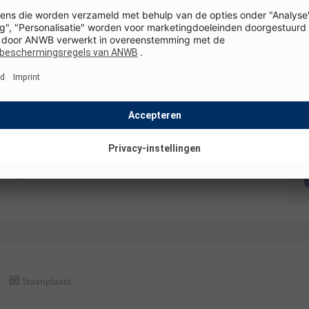
Staanplaats
Stellplätze Wohnwagen/Wohnmobil/Zelt mit 
K
Details en voorzieningen
Staanplaats