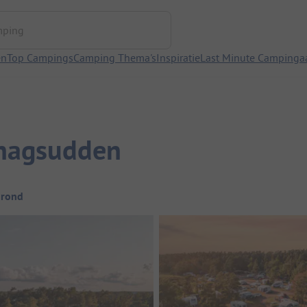
ng
en
Top Campings
Camping Thema's
Inspiratie
Last Minute Campinga
hagsudden
grond