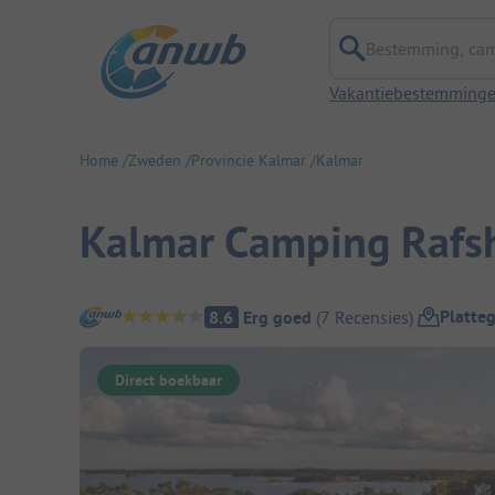
Bestemming, campi
Vakantiebestemming
Home
Zweden
Provincie Kalmar
Kalmar
Kalmar Camping Rafs
Camping overzicht
Platte
8.6
Erg goed
(
7
Recensies
)
Direct boekbaar