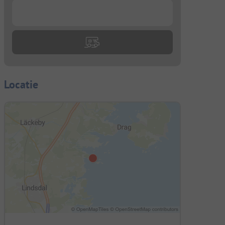
...
Locatie