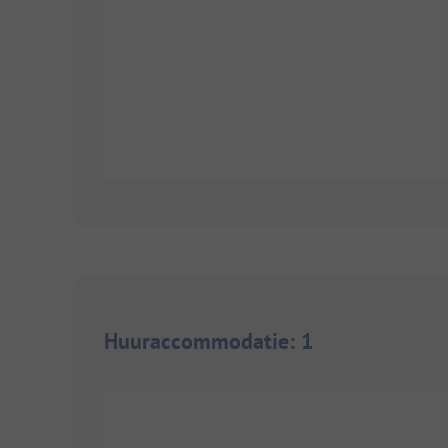
Huuraccommodatie
:
1
1/
10