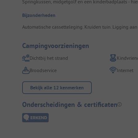
Springkussen, midgetgolf en een kinderbadplaats - hie
Bijzonderheden
Automatische cassetteleging. Kruiden tuin. Ligging aan
Campingvoorzieningen
Dichtbij het strand
Kindvriend
Broodservice
Internet
Bekijk alle 12 kenmerken
Onderscheidingen & certificaten