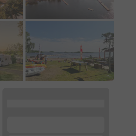
...
...