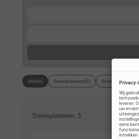
...
...
Alle
(
4
)
Staanplaatsen
(
3
)
Huuraccommodat
Staanplaatsen
:
3
1/
6