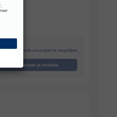
Strom
ies je reisperiode om prijzen te vergelijken
Selecteer je reisdata