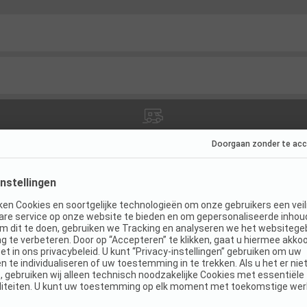
ies
(
1
)