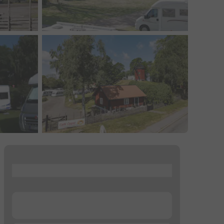
...
...