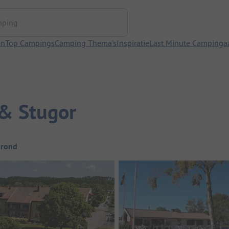
ng
en
Top Campings
Camping Thema's
Inspiratie
Last Minute Campinga
& Stugor
grond