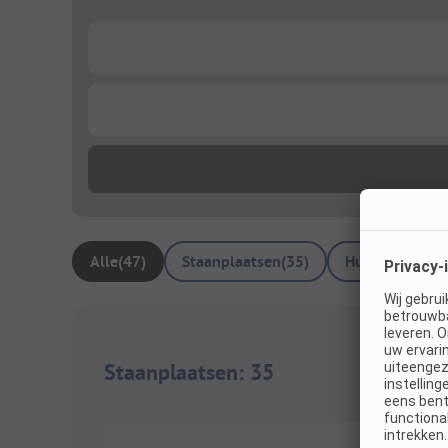
...
...
Alle
(
47
)
Staanplaatsen
(
35
)
Huuraccommod
Staanplaatsen
:
35
1/
3