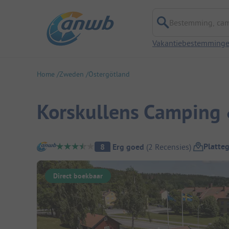
Bestemming, campi
Vakantiebestemming
Home
Zweden
Östergötland
Korskullens Camping 
Camping overzicht
Platte
8
Erg goed
(
2
Recensies
)
Direct boekbaar