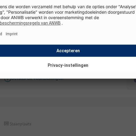
Staanplaats
Camping Stellplatz Wohnwagen/Wohnmobil mi
WiFi
K
Details en voorzieningen
Staanplaats