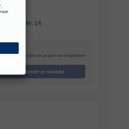
t Strom Nr. 14
ies je reisperiode om prijzen te vergelijken
Selecteer je reisdata