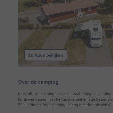
16 foto’s bekijken
Camping introductie
Over de camping
Korskullens camping is een centraal gelegen camping i
korte wandeling naar het Götakanaal en alle beziensw
fietsen huren. Deze camping is nog niet door de ANWB 