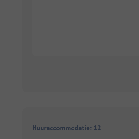
Huuraccommodatie
:
12
1/
4