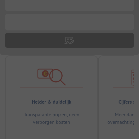
...
...
Helder & duidelijk
Cijfers s
Transparante prijzen, geen
Meer dan 5
verborgen kosten
overnachtingen
m