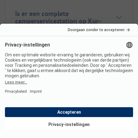
Is er een complete
camperservicestation op Kur-
und Vitalcamping?
Bekijk deals