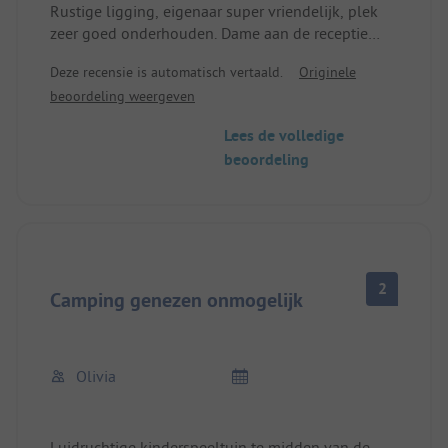
Rustige ligging, eigenaar super vriendelijk, plek
zeer goed onderhouden. Dame aan de receptie
zeer vriendelijk. We kregen een kleine rondleiding
Deze recensie is automatisch vertaald.
Originele
en kregen de verblijfsruimte te zien en waren erg
beoordeling weergeven
enthousiast over hoe mooi het eruit ziet. Sanitair
een beetje ouder maar zeer schoon. Moet echter
Lees de volledige
gerenoveerd worden. We komen terug, we hebben
beoordeling
het erg naar onze zin gehad. Zeer goede
winkelmogelijkheden op loopafstand.
2
Camping genezen onmogelijk
Olivia
Luidruchtige kinderspeeltuin te midden van de