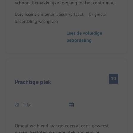
schoon. Gemakkelijke toegang tot het centrum van
Wörishofen met de fiets.
Deze recensie is automatisch vertaald.
Originele
beoordeling weergeven
Lees de volledige
beoordeling
10
Prachtige plek
Elke
Omdat we hier 4 jaar geleden al eens geweest
waren, besloten we deze plek opnieuw te