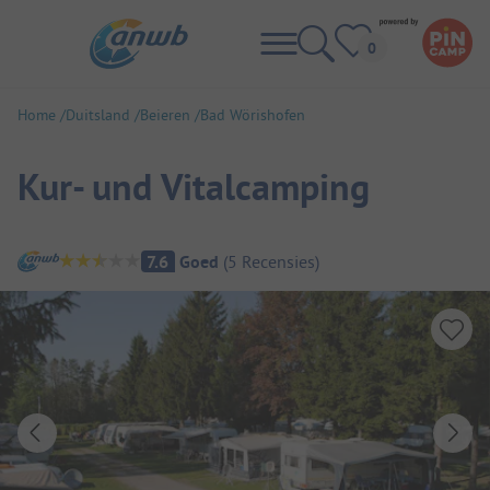
Home
Duitsland
Beieren
Bad Wörishofen
Kur- und Vitalcamping
Camping overzicht
7.6
Goed
(
5
Recensies
)