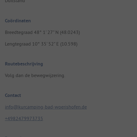
Duitsland
Coördinaten
Breedtegraad 48° 1' 27" N (48.0243)
Lengtegraad 10° 35' 52" E (10.598)
Routebeschrijving
Volg dan de bewegwijzering.
Contact
info@kurcamping-bad-woerishofen.de
+4982479973735