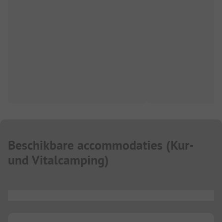
Beschikbare accommodaties
(
Kur-
und Vitalcamping
)
...