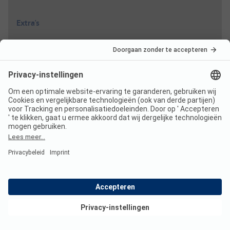
Extra's
Wifi
Inclusief
Douchekosten
Inclusief
Afvalstoffenheffing
Inclusief
Stroom
Niet inbegrepen
Bekijk deals
Hond
Inclusief