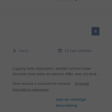
Vaak behoorlijk vol in het seizoen. Luidruchtige
plaatsen aan de weg. Faciliteiten goed. Receptie
bemand met "vakantiewerkers" in het seizoen.
Meestal vriendelijk en behulpzaam.
6
HanZ
10 Jaar Geleden
Ligging niets bijzonders, sanitair schoon maar
douchen kost extra en wassen 40kr, was vrij druk,
wifi goed
Deze recensie is automatisch vertaald.
Originele
beoordeling weergeven
Lees de volledige
beoordeling