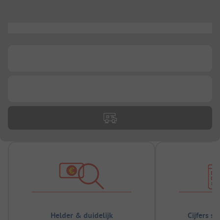
...
...
...
Helder & duidelijk
Cijfers s