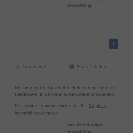
maar sportwinkel met fietsen aanwezig. Ook een
beoordeling
restaurant op de camping. De camping wordt sterk
door reizigers gebruikt.
8
Norgevogel
9 Jaar Geleden
De camping ligt tussen het einde van het fjord en
Lærdalsøyri in de vallei tussen steile rotswanden.
Gunstig gelegen direct aan de weg. Volledig
Deze recensie is automatisch vertaald.
Originele
vlakke grasplaatsen met elektriciteit. Goede plek
beoordeling weergeven
om te overnachten, goed om te fietsen en te
wandelen. Goede winkelmogelijkheden in het
Lees de volledige
dorp. Zalmmuseum in de buurt.
beoordeling