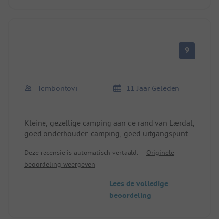
9
Tombontovi
11 Jaar Geleden
Kleine, gezellige camping aan de rand van Lærdal,
goed onderhouden camping, goed uitgangspunt
voor excursies in het Sognefjordgebied.
Deze recensie is automatisch vertaald.
Originele
Kiwi-supermarkt bij de ingang van het dorp, 5-10
beoordeling weergeven
minuten lopen.
Lees de volledige
beoordeling