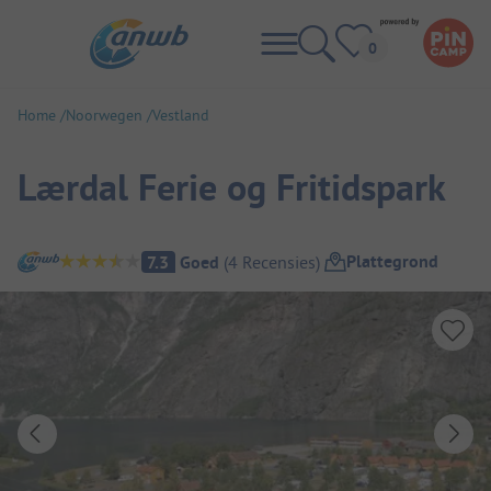
Home
Noorwegen
Vestland
Lærdal Ferie og Fritidspark
Camping overzicht
Plattegrond
7.3
Goed
(
4
Recensies
)