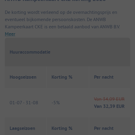
De korting wordt verleend op de overnachtingsprijs en
eventueel bijkomende persoonskosten. De ANWB
Kampeerkaart CKE is een betaald aanbod van ANWB B.V.
Meer
Huuraccommodatie
Hoogseizoen
Korting %
Per nacht
Van
34,09 EUR
01-07
-
31-08
-
5%
Van
32,39 EUR
Laagseizoen
Korting %
Per nacht