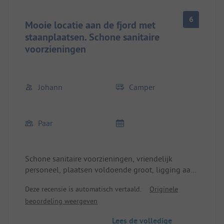
6
Mooie locatie aan de fjord met
staanplaatsen. Schone sanitaire
voorzieningen
Johann
Camper
Paar
Schone sanitaire voorzieningen, vriendelijk
personeel, plaatsen voldoende groot, ligging aan
de fjord is prominent. Goede uitvalsbasis voor
Deze recensie is automatisch vertaald.
Originele
wandelingen en excursies in de omgeving. Als de
beoordeling weergeven
camping vol is, waarschijnlijk te weinig douches
en wc's. Weinig winkelmogelijkheden in de plaats,
Lees de volledige