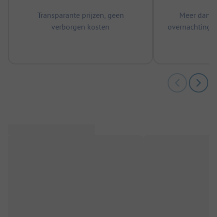
Transparante prijzen, geen
Meer dan 5
verborgen kosten
overnachtingen
m