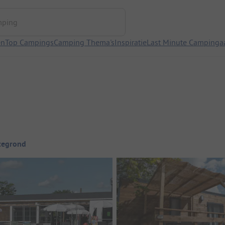
ng
en
Top Campings
Camping Thema's
Inspiratie
Last Minute Campinga
tegrond