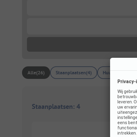
...
...
Alle
(
26
)
Staanplaatsen
(
4
)
Huuraccommoda
Staanplaatsen
:
4