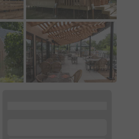
...
...