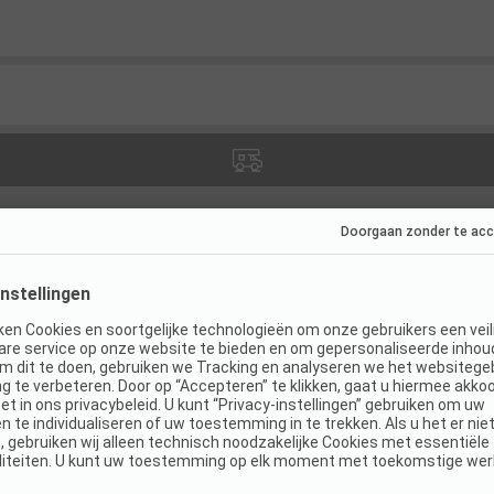
ties
(
22
)