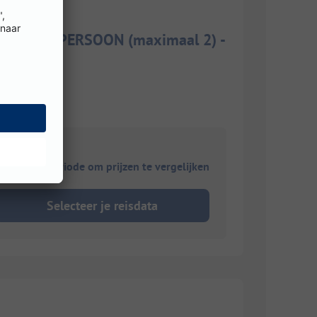
STEN 1 PERSOON (maximaal 2) -
ies je reisperiode om prijzen te vergelijken
Selecteer je reisdata