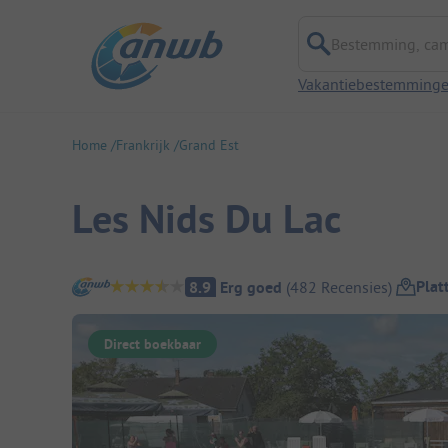
Bestemming, campi
Vakantiebestemming
Home
Frankrijk
Grand Est
Les Nids Du Lac
Camping overzicht
Plat
8.9
Erg goed
(
482
Recensies
)
Direct boekbaar