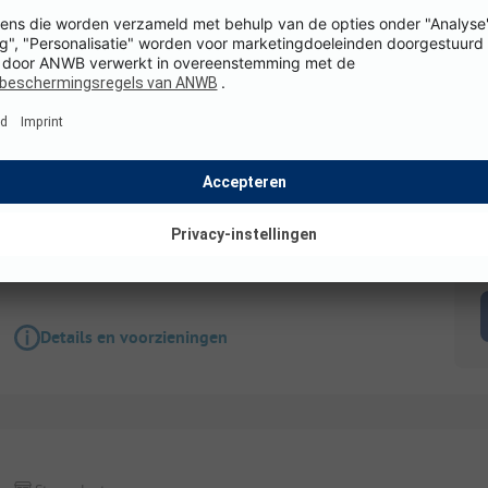
Staanplaats
GEDEELDE KAMPEERPLAATS VOOR FIETSTOERI
1 KLEINE TENT (geen voertuig)
Honden toegestaan
Toegankelijk voor
gehandicapten
K
WiFi
Details en voorzieningen