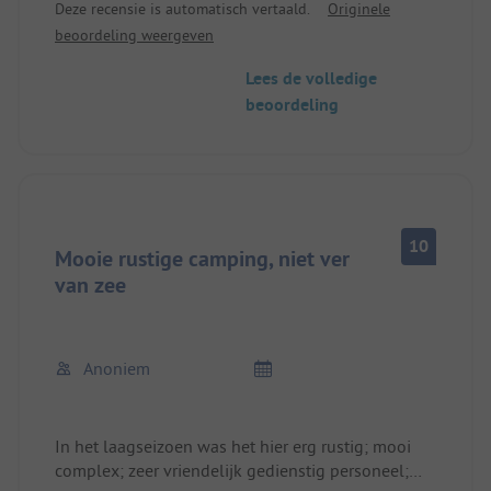
Deze recensie is automatisch vertaald.
Originele
twee nachten terug zou krijgen (440€!). Dit is me
beoordeling weergeven
mondeling meerdere keren evenals schriftelijk
bevestigd. Tot vandaag reageert niemand meer op
Lees de volledige
mijn mails en ik heb ook geen geld ontvangen. Als
beoordeling
het niet mogelijk was geweest, waren we op de
camping gebleven.
PS: De foto's zijn prachtig bewerkt en komen nooit
overeen met de realiteit.
10
Mooie rustige camping, niet ver
van zee
Anoniem
In het laagseizoen was het hier erg rustig; mooi
complex; zeer vriendelijk gedienstig personeel;