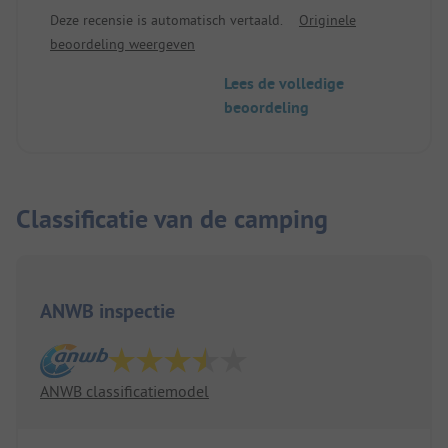
mooi strand, te voet bereikbaar in 10 minuten;
Deze recensie is automatisch vertaald.
Originele
naaktstrand 15 minuten fietsen; mooi zwembad
beoordeling weergeven
met glijbanen in het complex, goed geschikt voor
kinderen, incl. kleine speeltuin.
Lees de volledige
beoordeling
Classificatie van de camping
ANWB inspectie
ANWB classificatiemodel