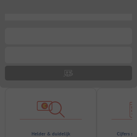
...
...
...
Helder & duidelijk
Cijfers s