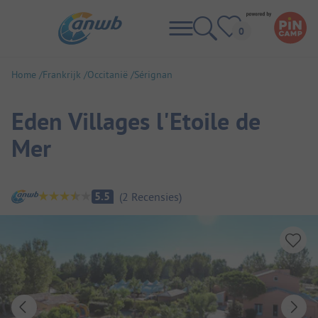
Home
Frankrijk
Occitanië
Sérignan
Eden Villages l'Etoile de
Mer
Camping overzicht
5.5
(
2
Recensies
)