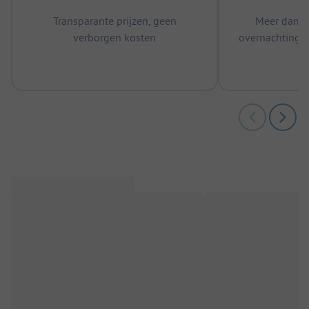
Transparante prijzen, geen
Meer dan 5
verborgen kosten
overnachtingen
m