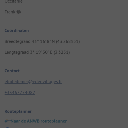
Occitanie
Frankrijk
Coördinaten
Breedtegraad 43° 16' 8" N (43.268951)
Lengtegraad 3° 19' 30" E (3.3251)
Contact
etoiledemer@edenvillages.fr
+33467774082
Routeplanner
Naar de ANWB routeplanner