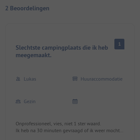
2 Beoordelingen
1
Slechtste campingplaats die ik heb
meegemaakt.
Lukas
Huuraccommodatie
Gezin
Onprofessioneel, vies, niet 1 ster waard.
Ik heb na 30 minuten gevraagd of ik weer mocht
uitchecken met de afspraak dat ik het geld voor