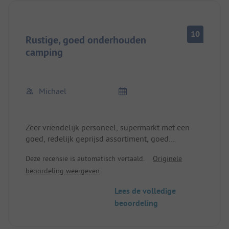
10
Rustige, goed onderhouden
camping
Michael
Zeer vriendelijk personeel, supermarkt met een
goed, redelijk geprijsd assortiment, goed
restaurant en friettent, zeer schoon sanitair, mooi
Deze recensie is automatisch vertaald.
Originele
zwembad, over het algemeen zeer goed
beoordeling weergeven
onderhouden camping, vrij rustig 's avonds
ondanks de grootte.
Lees de volledige
beoordeling