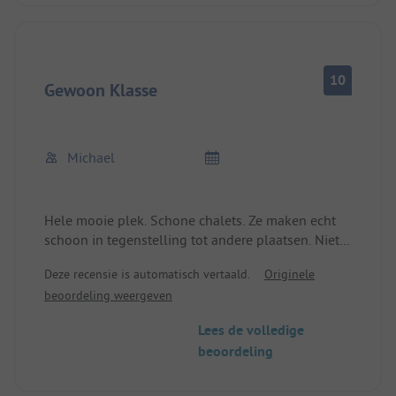
Wasgelegenheden schoon; hele plaats aangenaam
10
Gewoon Klasse
Michael
Hele mooie plek. Schone chalets. Ze maken echt
schoon in tegenstelling tot andere plaatsen. Niet
te groot complex. Erg vriendelijk en behulpzaam
Deze recensie is automatisch vertaald.
Originele
personeel. Supermarkt Spar met goed assortiment.
beoordeling weergeven
Snackbar met lekkere frietjes. Schone sanitaire
voorzieningen. Helaas maar 2 stuks op het terrein.
Lees de volledige
Als het vol is waarschijnlijk te weinig. De receptie
beoordeling
verdient een groot compliment!!! We komen zeker
terug!