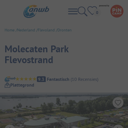
Home
Nederland
Flevoland
Dronten
Molecaten Park
Flevostrand
Camping overzicht
9.3
Fantastisch
(
10
Recensies
)
Plattegrond