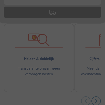
Helder & duidelijk
Cijfers s
Transparante prijzen, geen
Meer dan 5
verborgen kosten
overnachtingen
m