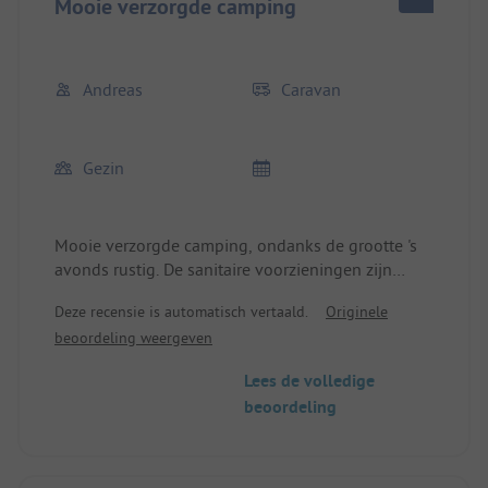
Mooie verzorgde camping
Andreas
Caravan
Gezin
Mooie verzorgde camping, ondanks de grootte 's
avonds rustig. De sanitaire voorzieningen zijn
goed onderhouden en schoon, de supermarkt is
Deze recensie is automatisch vertaald.
Originele
goed gesorteerd. Het water/het strand is in een
beoordeling weergeven
paar minuten lopen te bereiken. In de omgeving
kun je goed fietsen of wandelen. We waren daar
Lees de volledige
met de hond en hadden onze plek op het
beoordeling
hondenveld gevonden.