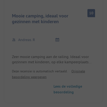
10
Mooie camping, ideaal voor
gezinnen met kinderen
Andreas. R
Zeer mooie camping aan de railing. Ideaal voor
gezinnen met kinderen, op elke kampeerplaats
staan speeltoestellen voor de kinderen. Zeer
Deze recensie is automatisch vertaald.
Originele
schoon sanitair. Er zijn ook aparte plaatsen voor
beoordeling weergeven
hondenbezitters. Er is ook een binnen- en
buitenzwembad. Bij slecht weer is er een
Lees de volledige
binnenspeeltuin voor de kinderen.
beoordeling