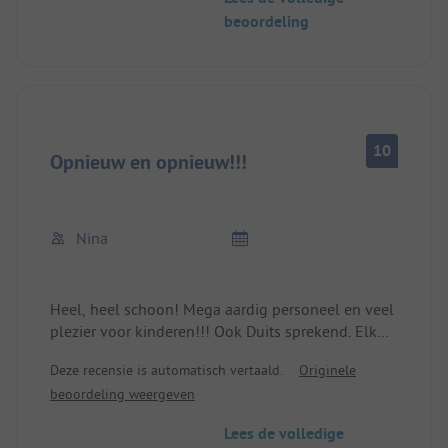
beoordeling
10
Opnieuw en opnieuw!!!
Nina
Heel, heel schoon! Mega aardig personeel en veel
plezier voor kinderen!!! Ook Duits sprekend. Elk
type accommodatie in de omgeving van de
Deze recensie is automatisch vertaald.
Originele
camping.
beoordeling weergeven
Lees de volledige