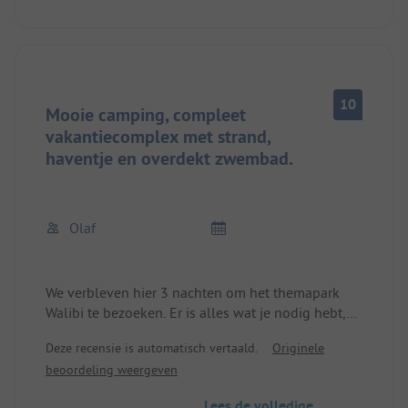
10
Mooie camping, compleet
vakantiecomplex met strand,
haventje en overdekt zwembad.
Olaf
We verbleven hier 3 nachten om het themapark
Walibi te bezoeken. Er is alles wat je nodig hebt,
zelfs voor een langer verblijf. De sanitaire
Deze recensie is automatisch vertaald.
Originele
voorzieningen zijn nieuw. Water/riolering op de
beoordeling weergeven
staanplaats, kabeltelevisie met 7 Duitse zenders.
Alles is geweldig!
Lees de volledige