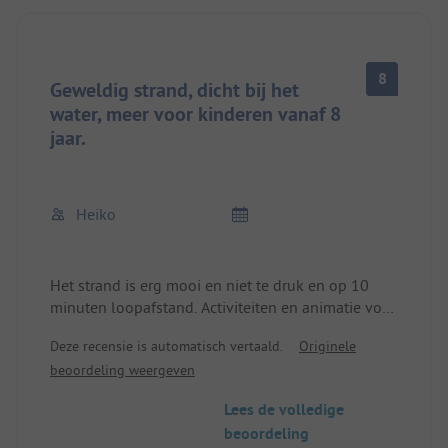
8
Geweldig strand, dicht bij het
water, meer voor kinderen vanaf 8
jaar.
Heiko
Het strand is erg mooi en niet te druk en op 10
minuten loopafstand. Activiteiten en animatie voor
kinderen vanaf 8 jaar. Helaas ligt de camping erg
Deze recensie is automatisch vertaald.
Originele
dicht bij een doorgaande weg, waardoor er een
beoordeling weergeven
zekere mate van constant lawaai is.
Lees de volledige
beoordeling