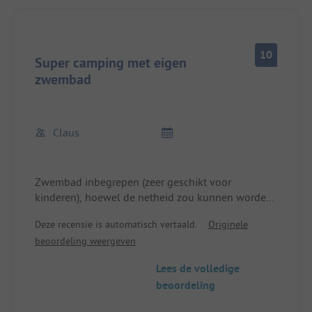
10
Super camping met eigen
zwembad
Claus
Zwembad inbegrepen (zeer geschikt voor
kinderen), hoewel de netheid zou kunnen worden
geoptimaliseerd
Deze recensie is automatisch vertaald.
Originele
beoordeling weergeven
Mooie, stijlvolle gastronomie, maar duur
Lees de volledige
Omgeving: zeer interessant, Walibi-World
beoordeling
(achtbaanpark) naast de deur; stadscentrum
dichtbij