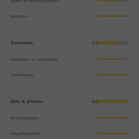
Speel- en sportfaciliteiten
Animatie
Zwemmen
3.3
Zwemmen in natuurwater
Zwembaden
Eten & drinken
4.8
Boodschappen
Eetgelegenheid