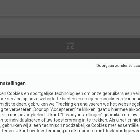
aties
(
0
)