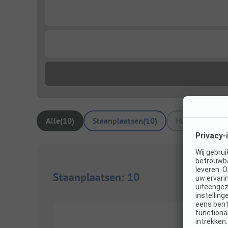
...
...
Alle
(
10
)
Staanplaatsen
(
10
)
Huuraccommod
Staanplaatsen
:
10
1/
8