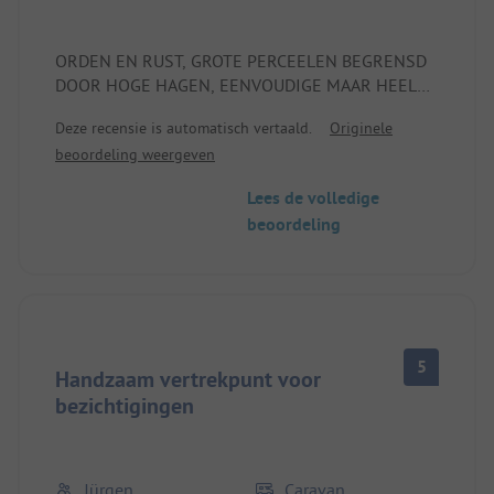
ORDEN EN RUST, GROTE PERCEELEN BEGRENSD
DOOR HOGE HAGEN, EENVOUDIGE MAAR HEEL
SCHONE TOILETTEN, VRIENDELIJKE ONTVANGST,
Deze recensie is automatisch vertaald.
Originele
AANSLUITENDE PIZZERIA, RESTAURANT EN
beoordeling weergeven
TYPISCH SICILIAANSE TRATTORIA
Lees de volledige
beoordeling
5
Handzaam vertrekpunt voor
bezichtigingen
Jürgen
Caravan