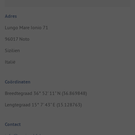
Adres
Lungo Mare Ionio 71
96017 Noto
Sizilien
Italië
Coördinaten
Breedtegraad 36° 52' 11" N (36.869848)
Lengtegraad 15° 7' 43" E (15.128763)
Contact