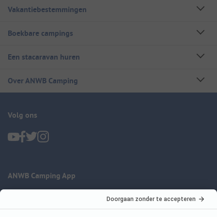
Vakantiebestemmingen
Boekbare campings
Een stacaravan huren
Over ANWB Camping
Volg ons
ANWB Camping App
nu gratis gebruiken