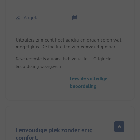
Angela
Uitbaters zijn echt heel aardig en organiseren wat
mogelijk is. De faciliteiten zijn eenvoudig maar
goed onderhouden. De camping is echter volledig
Deze recensie is automatisch vertaald.
Originele
ongeschikt voor rolstoelgebruikers. Grindpaden
beoordeling weergeven
maken het moeilijk om te rijden, en de "sanitaire
cabine voor rolstoelgebruikers" is theoretisch
Lees de volledige
toegankelijk via een helling, maar praktisch
beoordeling
nutteloos, omdat het toilet en de gootsteen tussen
de wasmachines zijn gepropt. Zelfs zonder rolstoel
zou het moeilijk te gebruiken zijn.
6
Eenvoudige plek zonder enig
comfort.