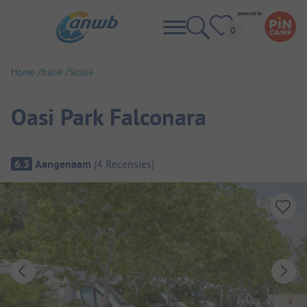
Home
Italië
Sicilië
Oasi Park Falconara
Camping overzicht
6.3
Aangenaam
(
4
Recensies
)