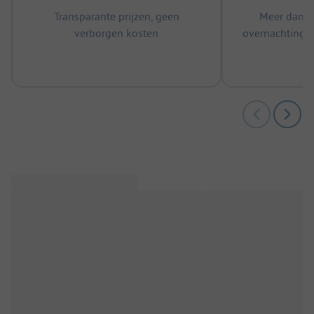
Transparante prijzen, geen
Meer dan 5
verborgen kosten
overnachtingen
m