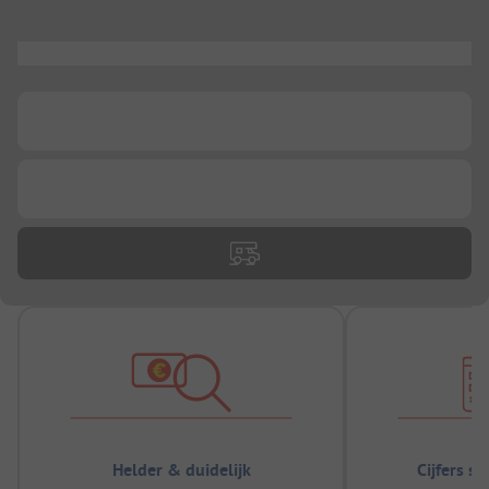
...
...
...
Helder & duidelijk
Cijfers s