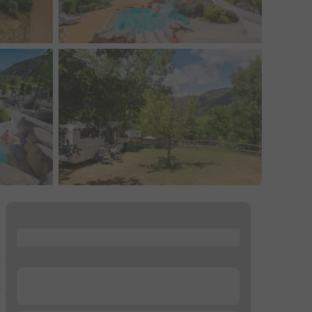
...
e
...
e