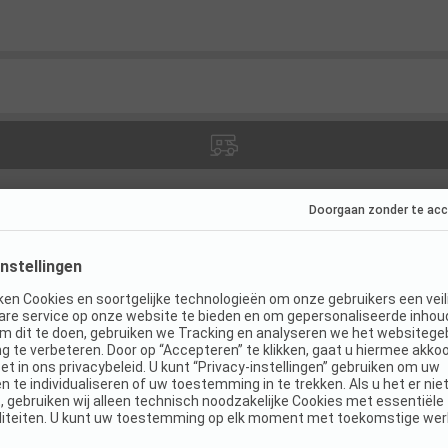
es
(
11
)