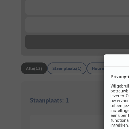
...
...
Alle
(
12
)
Staanplaats
(
1
)
Huuraccommodati
Staanplaats
:
1
1/
7