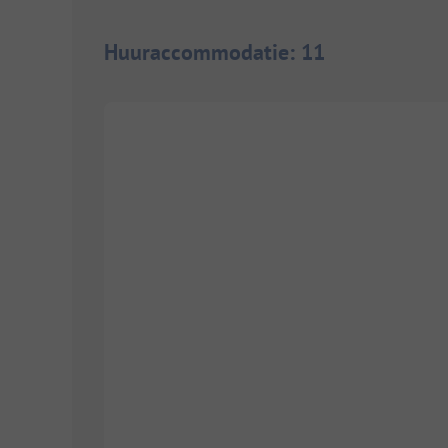
Huuraccommodatie
:
11
1/
6