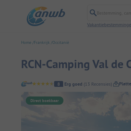
Bestemming, campi
Vakantiebestemming
Home
Frankrijk
Occitanië
RCN-Camping Val de 
Camping overzicht
Platt
8
Erg goed
(
13
Recensies
)
Direct boekbaar