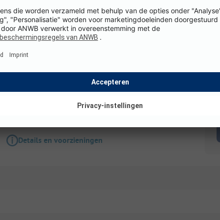
Staanplaats
Kampeerplaats incl. 2 pers, elektra en auto
Honden toegestaan
Toegankelijk voor
gehandicapten
K
WiFi
Details en voorzieningen