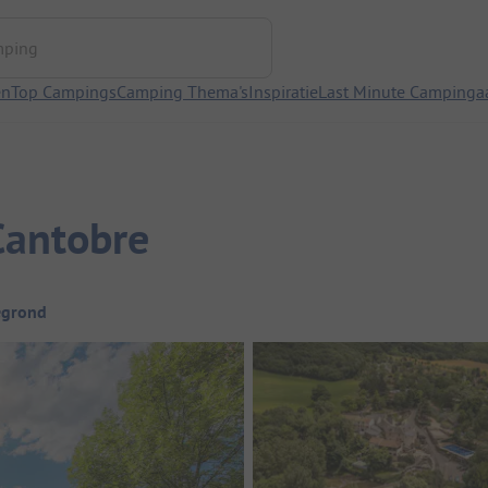
ng
en
Top Campings
Camping Thema's
Inspiratie
Last Minute Campinga
Cantobre
egrond