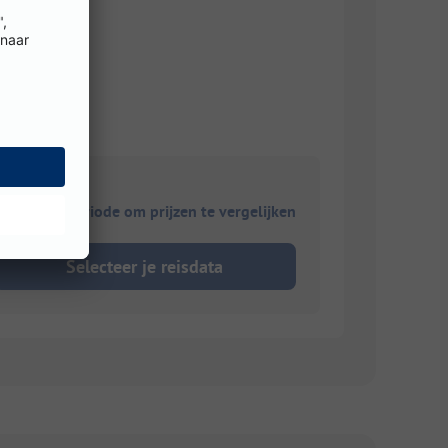
ies je reisperiode om prijzen te vergelijken
Selecteer je reisdata