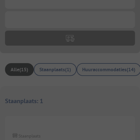
...
...
Alle
(
15
)
Staanplaats
(
1
)
Huuraccommodaties
(
14
)
Staanplaats
:
1
1/
10
Staanplaats