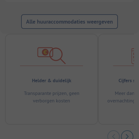
Alle huuraccommodaties weergeven
Helder & duidelijk
Cijfers s
Transparante prijzen, geen
Meer dan 5
verborgen kosten
overnachtingen
m