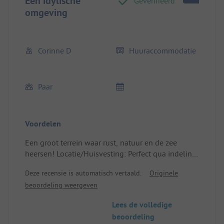
Een idylische
Geverifieerd
omgeving
Corinne D
Huuraccommodatie
Paar
Voordelen
Een groot terrein waar rust, natuur en de zee
heersen! Locatie/Huisvesting: Perfect qua indeling,
beddengoed van topkwaliteit en een hoge mate
Deze recensie is automatisch vertaald.
Originele
van netheid. Het terras is een niet te verwaarlozen
beoordeling weergeven
pluspunt!
Lees de volledige
beoordeling