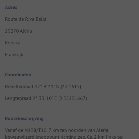
Adres
Route de Riva Bella
20270 Aléria
Korsika
Frankrijk
Coördinaten
Breedtegraad 42° 9' 41" N (42.1615)
Lengtegraad 9° 33' 10" E (9.55291667)
Routebeschrijving
Vanaf de N198/T10, 7 km ten noorden van Aléria,
bewegwijzerd knooppunt richting zee. Ca. 2 km links op