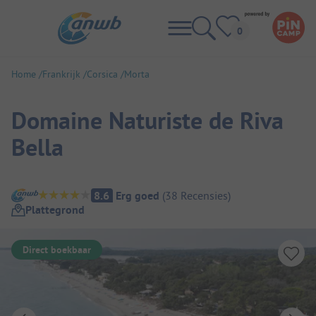
Home
Frankrijk
Corsica
Morta
Domaine Naturiste de Riva
Bella
Camping overzicht
8.6
Erg goed
(
38
Recensies
)
Plattegrond
Direct boekbaar